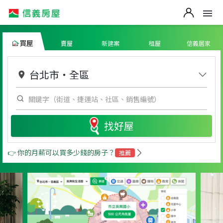
買屋
賣屋
新建案
租屋
信義居家
台北市
・
全區
找好屋
👉 你的月薪可以買多少錢的房子？
推薦