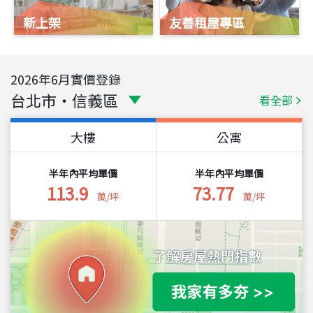
新上架
友善租屋專區
2026
年
6
月實價登錄
台北市
・
信義區
看全部
大樓
公寓
半年內平均單價
半年內平均單價
113.9
73.77
萬/坪
萬/坪