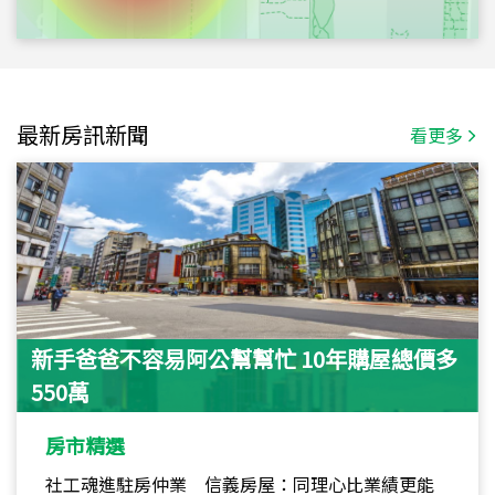
最新房訊新聞
看更多
新手爸爸不容易阿公幫幫忙 10年購屋總價多
550萬
房市精選
社工魂進駐房仲業 信義房屋：同理心比業績更能