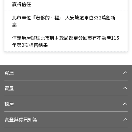
贏得信任
北市車位『奢侈的幸福』 大安坡道車位332萬創新
高
信義房屋辦理北市府財政局都更分回市有不動產115
年第2次標售結果
買屋
賣屋
租屋
實登與房訊知識