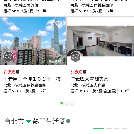
台北市信義區吳興街
台北市信義區信義路四段
建坪
56.5
3房2廳
25.0年
建坪
51.63
3房2廳
0.7年
7,998
3,800
萬
萬
可看屋！全坤１０１十一樓
信義區大空間美寓
台北市信義區信義路四段
台北市信義區大道路
建坪
51.63
3房2廳
0.7年
建坪
39.62
6房4廳(含加蓋)
51.9年
台北市
熱門生活圈