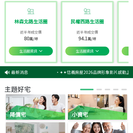
林森北路生活圈
民權西路生活圈
近半年成交價
近半年成交價
80
94.1
萬/坪
萬/坪
生活圈資訊
生活圈資訊
最新消息
‧
✦✦信義房屋2026品牌形象影片感動上映
主題好宅
降價宅
小資宅