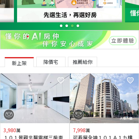
降價宅
推薦給你
新上架
3,980
7,998
萬
萬
１０１景觀北醫電梯三房車
可看屋全坤１０１Ａ１九樓