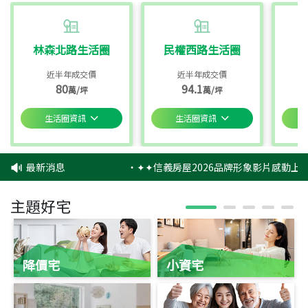
林森北路生活圈
民權西路生活圈
近半年成交價
近半年成交價
80
94.1
萬/坪
萬/坪
生活圈資訊
生活圈資訊
最新消息
‧
✦✦信義房屋2026品牌形象影片感動上映
主題好宅
降價宅
小資宅