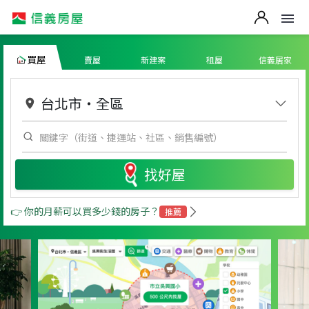
買屋
賣屋
新建案
租屋
信義居家
台北市
・
全區
找好屋
👉 你的月薪可以買多少錢的房子？
推薦