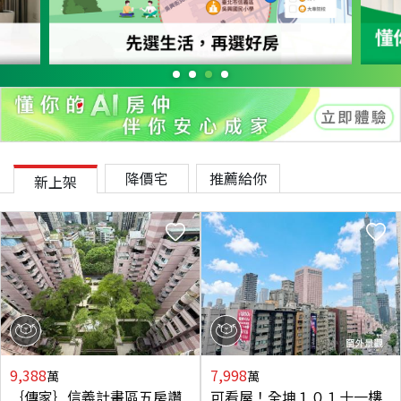
降價宅
推薦給你
新上架
9,388
7,998
萬
萬
｛傳家｝信義計畫區五房讚
可看屋！全坤１０１十一樓