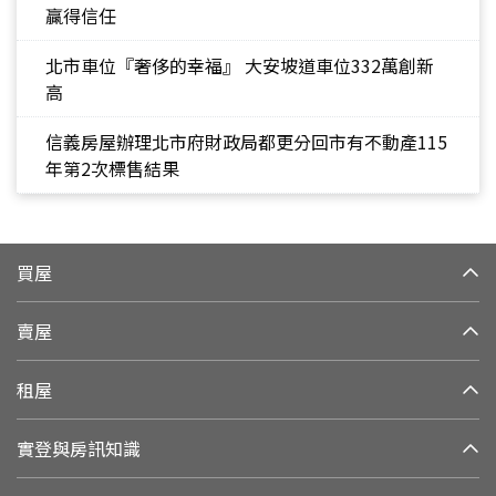
贏得信任
北市車位『奢侈的幸福』 大安坡道車位332萬創新
高
信義房屋辦理北市府財政局都更分回市有不動產115
年第2次標售結果
買屋
賣屋
租屋
實登與房訊知識