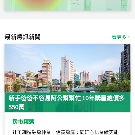
最新房訊新聞
看更多
新手爸爸不容易阿公幫幫忙 10年購屋總價多
550萬
房市精選
社工魂進駐房仲業 信義房屋：同理心比業績更能