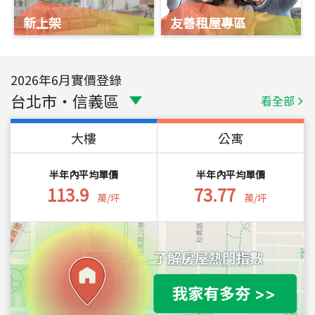
新上架
友善租屋專區
2026
年
6
月實價登錄
台北市
・
信義區
看全部
大樓
公寓
半年內平均單價
半年內平均單價
113.9
73.77
萬/坪
萬/坪