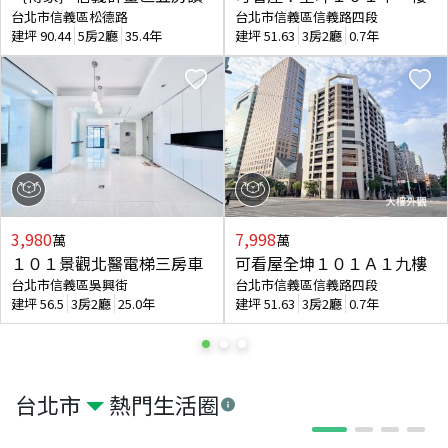
台北市信義區松德路
台北市信義區信義路四段
建坪
90.44
5房2廳
35.4年
建坪
51.63
3房2廳
0.7年
3,980
7,998
萬
萬
１０１景觀北醫電梯三房車
可看屋全坤１０１Ａ１九樓
台北市信義區吳興街
台北市信義區信義路四段
建坪
56.5
3房2廳
25.0年
建坪
51.63
3房2廳
0.7年
台北市
熱門生活圈