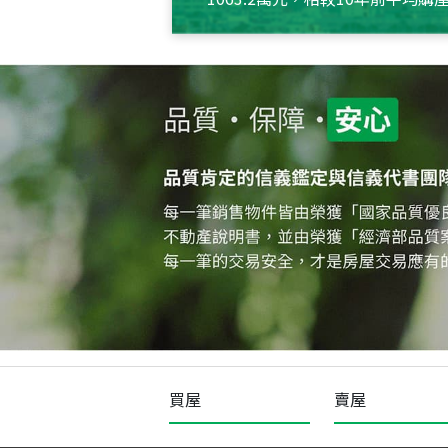
約550萬元，且貸款金額也多
買屋
賣屋