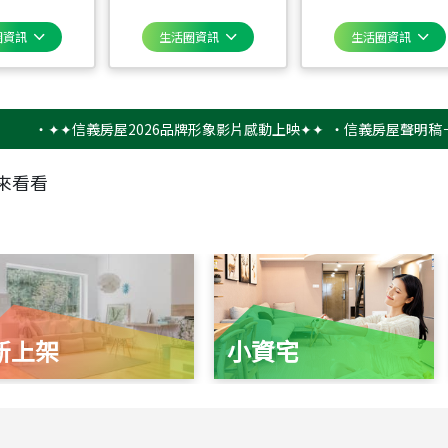
圈資訊
生活圈資訊
生活圈資訊
✦✦信義房屋2026品牌形象影片感動上映✦✦
‧
信義房屋聲明稿－防詐騙
來看看
新上架
小資宅