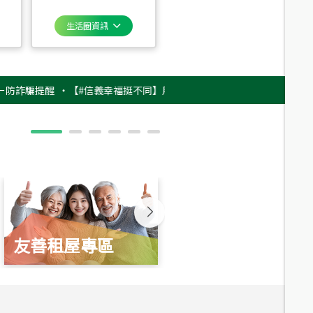
生活圈資訊
提醒
‧
【#信義幸福挺不同】用實力，讓升職免抽號碼牌！最新雇主品牌影片
友善租屋專區
新婚起家厝