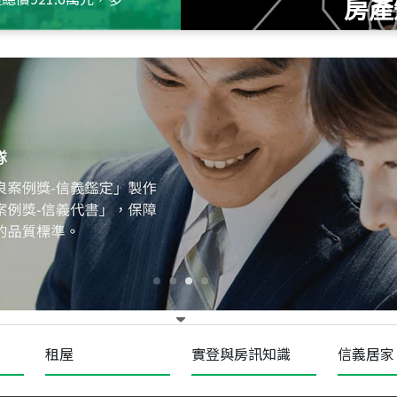
房產
115
年
07
月 成交
十泉十美
台北市北投區光明路
115
年
07
月 成交
四維天廈
新竹市新竹市四維路
115
年
07
月 成交
菁英典藏
新竹市新竹市慈祥路
租屋
實登與房訊知識
信義居家