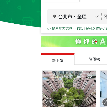
台北市
・
全區
👉 購屋能力試算，你的月薪可以買多少
降價宅
新上架