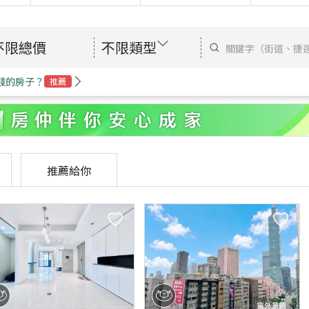
不限總價
不限類型
錢的房子？
推薦
推薦給你