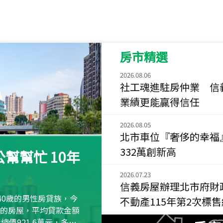
115
年
07
月 成交
菁英典藏
新竹市新竹市慈祥路
房市精選
115
年
07
月 成交
長隄
2026.08.06
新北市永和區環河西
社工魂進駐房仲業 信
業績更能贏得信任
115
年
07
月 成交
央央
2026.08.05
新竹縣竹北市高鐵八
北市車位『奢侈的幸福
332萬創新高
115
年
07
月 成交
幫幫忙 10年
小西華
台北市內湖區康寧路
2026.07.23
信義房屋辦理北市府財
115
年
07
月 成交
40歲的男性房貸族，今
不動產115年第2次標
捷豹
萬元的房屋，平均貸款金額
台北市中山區長春路
屋總價921.6萬元，多出