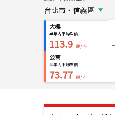
台北市
・
信義區
大樓
半年內平均單價
113.9
萬/坪
公寓
半年內平均單價
73.77
萬/坪