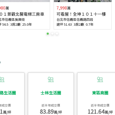
980
7,998
萬
萬
０１景觀北醫電梯三房車
可看屋！全坤１０１十一樓
北市信義區吳興街
台北市信義區信義路四段
坪
56.5
3房2廳
25.0年
建坪
51.63
3房2廳
0.7年
路生活圈
士林生活圈
東區商圈
年成交價
近半年成交價
近半年成交價
1
83.89
121.64
萬/坪
萬/坪
萬/坪