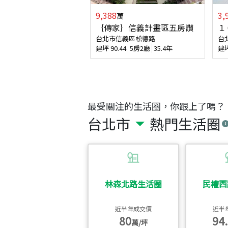
9,388
3,
萬
｛傳家｝信義計畫區五房讚
１
台北市信義區松德路
台
建坪
90.44
5房2廳
35.4年
建
最受關注的生活圈，你跟上了嗎？
台北市
熱門生活圈
林森北路生活圈
民權西
近半年成交價
近半
80
94.
萬/坪