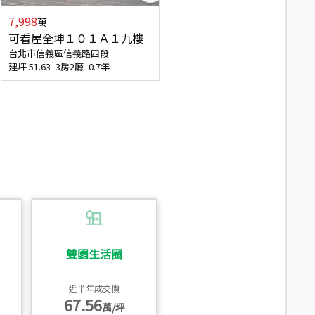
7,998
3,800
萬
萬
可看屋全坤１０１Ａ１九樓
信義區大空間美寓
台北市信義區信義路四段
台北市信義區大道路
建坪
51.63
3房2廳
0.7年
建坪
39.62
6房4廳(含加蓋)
51.9
雙園生活圈
近半年成交價
67.56
萬/坪