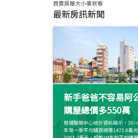
買賣房屋大小事就看
最新房訊新聞
新手爸爸不容易阿公
購屋總價多550萬
根據聯徵中心統計資料顯示，30~
年第一季平均購買總價1473.6
1063.2萬元，相較10年前平均購