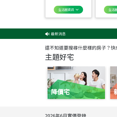
生活圈資訊
生活
最新消息
‧
還不知道要搜尋什麼樣的房子？快
主題好宅
降價宅
2026
年
6
月實價登錄