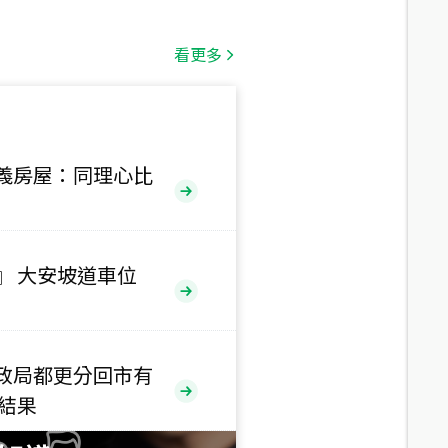
總價
1,808
萬
看更多
總價
530
萬
路二段
義房屋：同理心比
總價
5,800
萬
路
』 大安坡道車位
總價
1,938
萬
三段
政局都更分回市有
總價
售結果
1,350
萬