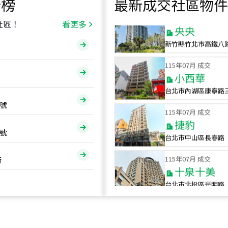
行榜
最新成交社區物件
115
年
07
月 成交
央央
社區！
看更多
新竹縣竹北市高鐵八
115
年
07
月 成交
小西華
台北市內湖區康寧路
115
年
07
月 成交
號
捷豹
台北市中山區長春路
號
115
年
07
月 成交
十泉十美
街
台北市北投區光明路
115
年
07
月 成交
四維天廈
新竹市新竹市四維路