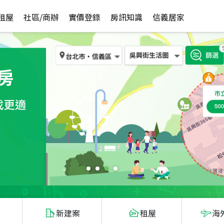
租屋
社區/商辦
實價登錄
房訊知識
信義居家
新建案
租屋
海