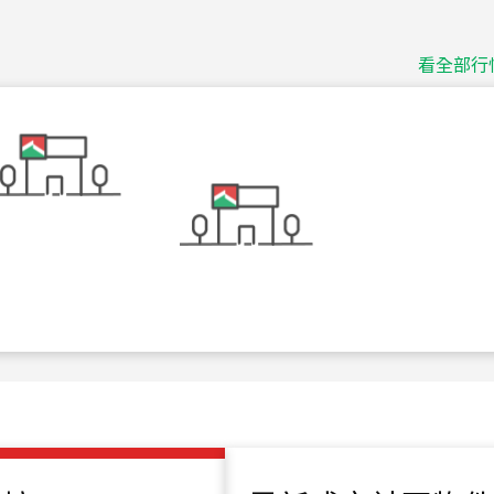
115
年
07
月 成交
捷豹
台北市中山區長春路
看全部行
115
年
07
月 成交
十泉十美
台北市北投區光明路
115
年
07
月 成交
四維天廈
新竹市新竹市四維路
115
年
07
月 成交
菁英典藏
新竹市新竹市慈祥路
115
年
07
月 成交
長隄
新北市永和區環河西