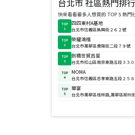
台北市
社區熱門排
快來看看最多人想買的 TOP 5 熱門
四四東村A基地
TOP
1
台北市信義區吳興街２６２號
榮耀鴻禧
TOP
2
台北市萬華區貴陽街二段７９號
劍橋世貿吉星
TOP
3
台北市松山區南京東路五段３３０
MOMA
TOP
4
台北市信義區忠孝東路五段２５８
華宴
TOP
5
台北市萬華區桂林路,萬華區柳州