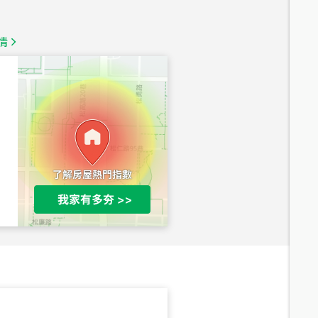
總價
1,350
萬
情
總價
1,020
萬
總價
490
萬
總價
1,808
萬
總價
530
萬
路二段