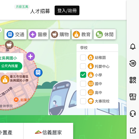
人才招募
登入/註冊
外置產
信義居家