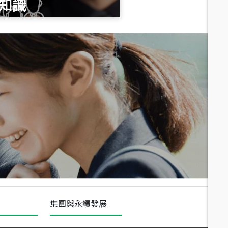
知識
總價
1,020
萬
總價
490
萬
總價
1,808
萬
集團與永續發展