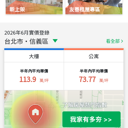
新上架
友善租屋專區
2026
年
6
月實價登錄
台北市
・
信義區
看全部
大樓
公寓
半年內平均單價
半年內平均單價
113.9
73.77
萬/坪
萬/坪