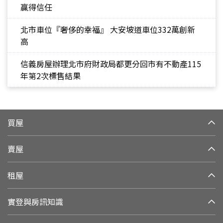
贏得信任
北市車位『奢侈的幸福』 大安坡道車位332萬創新
高
信義房屋辦理北市府財政局都更分回市有不動產115
年第2次標售結果
買屋
賣屋
租屋
實登與房訊知識