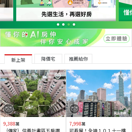
降價宅
推薦給你
新上架
9,388
7,998
萬
萬
｛傳家｝信義計畫區五房讚
可看屋！全坤１０１十一樓