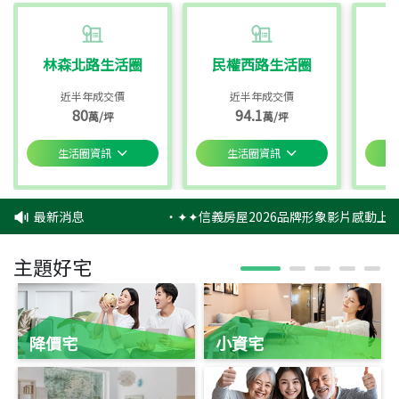
林森北路生活圈
民權西路生活圈
近半年成交價
近半年成交價
80
94.1
萬/坪
萬/坪
生活圈資訊
生活圈資訊
最新消息
‧
✦✦信義房屋2026品牌形象影片感動上映
主題好宅
降價宅
小資宅