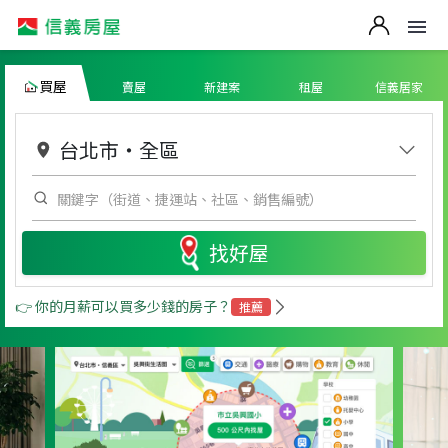
買屋
賣屋
新建案
租屋
信義居家
台北市
・
全區
找好屋
👉 你的月薪可以買多少錢的房子？
推薦