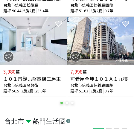
台北市信義區松德路
台北市信義區信義路四段
建坪
90.44
5房2廳
35.4年
建坪
51.63
3房2廳
0.7年
3,980
7,998
萬
萬
１０１景觀北醫電梯三房車
可看屋全坤１０１Ａ１九樓
台北市信義區吳興街
台北市信義區信義路四段
建坪
56.5
3房2廳
25.0年
建坪
51.63
3房2廳
0.7年
台北市
熱門生活圈