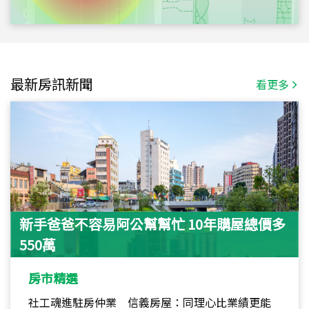
最新房訊新聞
看更多
新手爸爸不容易阿公幫幫忙 10年購屋總價多
550萬
房市精選
社工魂進駐房仲業 信義房屋：同理心比業績更能