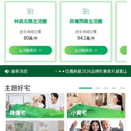
林森北路生活圈
民權西路生活圈
近半年成交價
近半年成交價
80
94.1
萬/坪
萬/坪
生活圈資訊
生活圈資訊
最新消息
‧
✦✦信義房屋2026品牌形象影片感動上映
主題好宅
降價宅
小資宅