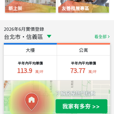
新上架
友善租屋專區
2026
年
6
月實價登錄
台北市
・
信義區
看全部
大樓
公寓
半年內平均單價
半年內平均單價
113.9
73.77
萬/坪
萬/坪