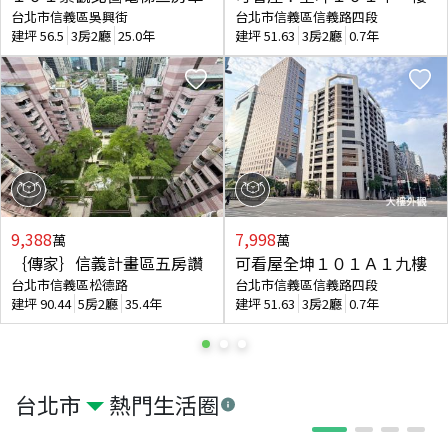
台北市信義區吳興街
台北市信義區信義路四段
建坪
56.5
3房2廳
25.0年
建坪
51.63
3房2廳
0.7年
9,388
7,998
萬
萬
｛傳家｝信義計畫區五房讚
可看屋全坤１０１Ａ１九樓
台北市信義區松德路
台北市信義區信義路四段
建坪
90.44
5房2廳
35.4年
建坪
51.63
3房2廳
0.7年
台北市
熱門生活圈