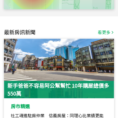
最新房訊新聞
看更多
新手爸爸不容易阿公幫幫忙 10年購屋總價多
550萬
房市精選
社工魂進駐房仲業 信義房屋：同理心比業績更能