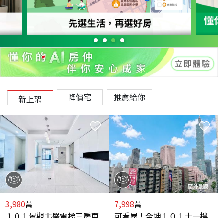
降價宅
推薦給你
新上架
3,980
7,998
萬
萬
１０１景觀北醫電梯三房車
可看屋！全坤１０１十一樓