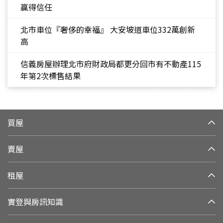
贏得信任
北市車位『奢侈的幸福』 大安坡道車位332萬創新
高
信義房屋辦理北市府財政局都更分回市有不動產115
年第2次標售結果
買屋
賣屋
租屋
實登與房訊知識