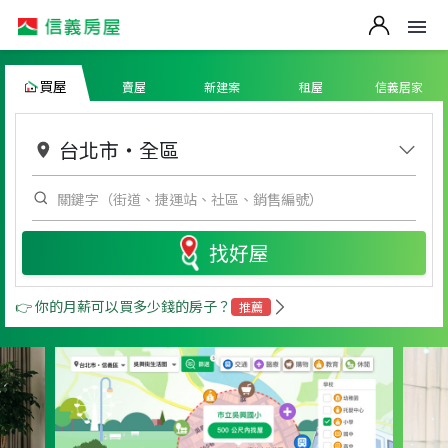
買屋
賣屋
新建案
租屋
信義居家
台北市
・
全區
找好屋
👉 你的月薪可以買多少錢的房子？
推薦