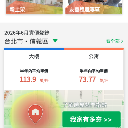
新上架
友善租屋專區
2026
年
6
月實價登錄
台北市
・
信義區
看全部
大樓
公寓
半年內平均單價
半年內平均單價
113.9
73.77
萬/坪
萬/坪