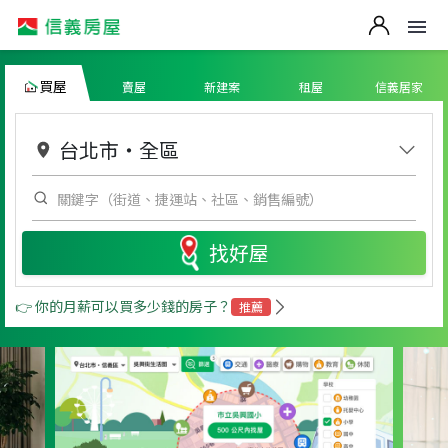
買屋
賣屋
新建案
租屋
信義居家
台北市
・
全區
找好屋
👉 你的月薪可以買多少錢的房子？
推薦