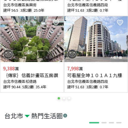
台北市信義區吳興街
台北市信義區信義路四段
建坪
56.5
3房2廳
25.0年
建坪
51.63
3房2廳
0.7年
9,388
7,998
萬
萬
｛傳家｝信義計畫區五房讚
可看屋全坤１０１Ａ１九樓
台北市信義區松德路
台北市信義區信義路四段
建坪
90.44
5房2廳
35.4年
建坪
51.63
3房2廳
0.7年
台北市
熱門生活圈