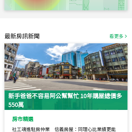
最新房訊新聞
看更多
新手爸爸不容易阿公幫幫忙 10年購屋總價多
550萬
房市精選
社工魂進駐房仲業 信義房屋：同理心比業績更能