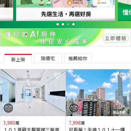
降價宅
推薦給你
新上架
3,980
7,998
萬
萬
１０１景觀北醫電梯三房車
可看屋！全坤１０１十一樓