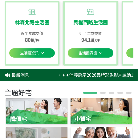
林森北路生活圈
民權西路生活圈
近半年成交價
近半年成交價
80
94.1
萬/坪
萬/坪
生活圈資訊
生活圈資訊
最新消息
‧
✦✦信義房屋2026品牌形象影片感動上映
主題好宅
降價宅
小資宅