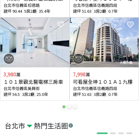
台北市信義區松德路
台北市信義區信義路四段
建坪
90.44
5房2廳
35.4年
建坪
51.63
3房2廳
0.7年
3,980
7,998
萬
萬
１０１景觀北醫電梯三房車
可看屋全坤１０１Ａ１九樓
台北市信義區吳興街
台北市信義區信義路四段
建坪
56.5
3房2廳
25.0年
建坪
51.63
3房2廳
0.7年
台北市
熱門生活圈