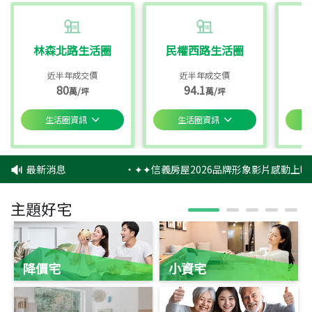
林森北路生活圈
民權西路生活圈
近半年成交價
近半年成交價
80
94.1
萬/坪
萬/坪
生活圈資訊
生活圈資訊
最新消息
‧
✦✦信義房屋2026品牌形象影片感動上映
主題好宅
降價宅
小資宅