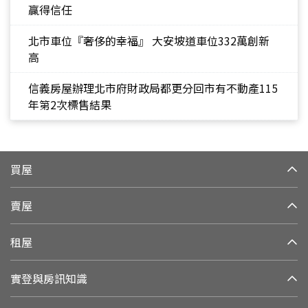
贏得信任
北市車位『奢侈的幸福』 大安坡道車位332萬創新
高
信義房屋辦理北市府財政局都更分回市有不動產115
年第2次標售結果
買屋
賣屋
租屋
實登與房訊知識