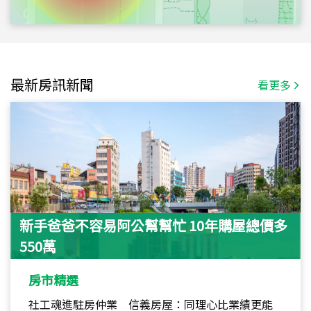
最新房訊新聞
看更多
新手爸爸不容易阿公幫幫忙 10年購屋總價多
550萬
房市精選
社工魂進駐房仲業 信義房屋：同理心比業績更能