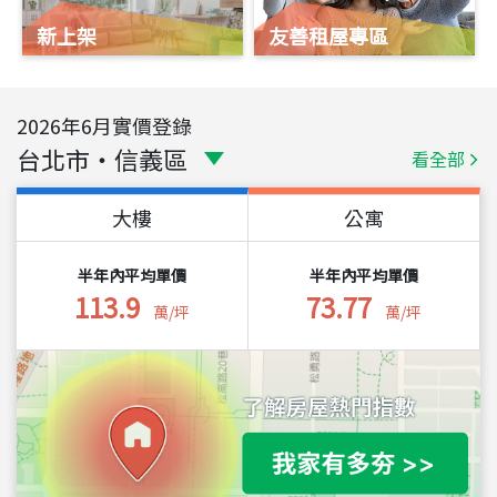
新上架
友善租屋專區
2026
年
6
月實價登錄
台北市
・
信義區
看全部
大樓
公寓
半年內平均單價
半年內平均單價
113.9
73.77
萬/坪
萬/坪