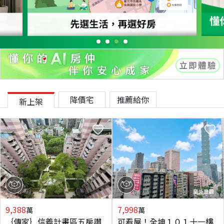
降價宅
推薦給你
新上架
9,388
7,998
萬
萬
｛傳家｝信義計畫區五房讚
可看屋！全坤１０１十一樓