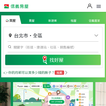
買屋
賣屋
新建案
租屋
信義居家
台北市
・
全區
找好屋
👉 你的月薪可以買多少錢的房子？
推薦