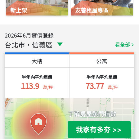
新上架
友善租屋專區
2026
年
6
月實價登錄
台北市
・
信義區
看全部
大樓
公寓
半年內平均單價
半年內平均單價
113.9
73.77
萬/坪
萬/坪