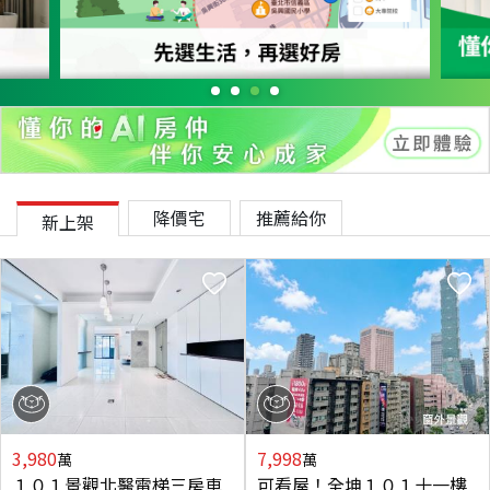
降價宅
推薦給你
新上架
3,980
7,998
萬
萬
１０１景觀北醫電梯三房車
可看屋！全坤１０１十一樓