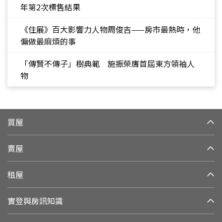
年第2次標售結果
《住展》百大影響力人物周俊吉——房市最熱時，他
偏做最麻煩的事
「傳賢不傳子」樹典範 施振榮膺首屆東方領袖人
物
買屋
賣屋
租屋
實登與房訊知識