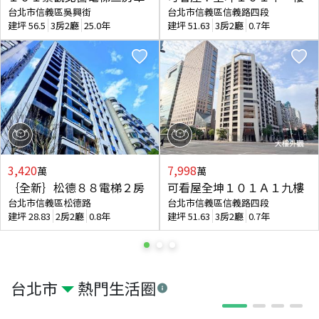
台北市信義區吳興街
台北市信義區信義路四段
建坪
56.5
3房2廳
25.0年
建坪
51.63
3房2廳
0.7年
3,420
7,998
萬
萬
｛全新｝松德８８電梯２房
可看屋全坤１０１Ａ１九樓
台北市信義區松德路
台北市信義區信義路四段
建坪
28.83
2房2廳
0.8年
建坪
51.63
3房2廳
0.7年
台北市
熱門生活圈