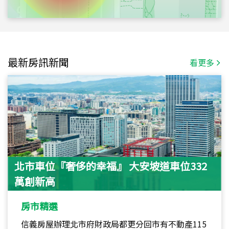
最新房訊新聞
看更多
北市車位『奢侈的幸福』 大安坡道車位332
萬創新高
房市精選
信義房屋辦理北市府財政局都更分回市有不動產115