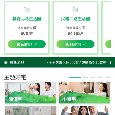
林森北路生活圈
民權西路生活圈
近半年成交價
近半年成交價
80
94.1
萬/坪
萬/坪
生活圈資訊
生活圈資訊
最新消息
‧
✦✦信義房屋2026品牌形象影片感動上映✦
主題好宅
降價宅
小資宅