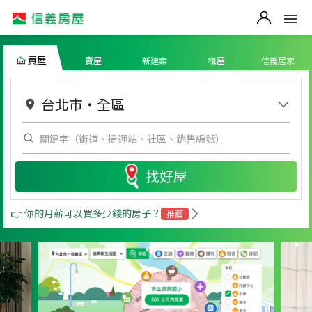
買屋
賣屋
新建案
租屋
信義居家
台北市
・
全區
找好屋
👉 你的月薪可以買多少錢的房子？
推薦