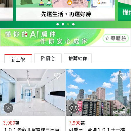
降價宅
推薦給你
新上架
3,980
7,998
萬
萬
１０１景觀北醫電梯三房車
可看屋！全坤１０１十一樓