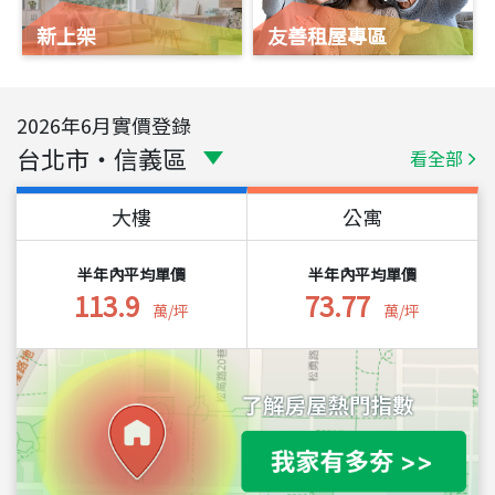
新上架
友善租屋專區
2026
年
6
月實價登錄
台北市
・
信義區
看全部
大樓
公寓
半年內平均單價
半年內平均單價
113.9
73.77
萬/坪
萬/坪