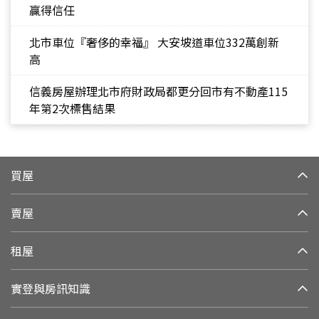
贏得信任
北市車位『奢侈的幸福』 大安坡道車位332萬創新
高
信義房屋辦理北市府財政局都更分回市有不動產115
年第2次標售結果
買屋
賣屋
租屋
實登與房訊知識