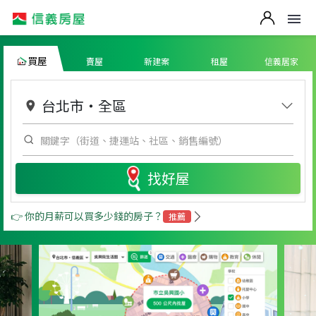
買屋
賣屋
新建案
租屋
信義居家
台北市
・
全區
找好屋
👉 你的月薪可以買多少錢的房子？
推薦