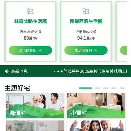
林森北路生活圈
民權西路生活圈
近半年成交價
近半年成交價
80
94.1
萬/坪
萬/坪
生活圈資訊
生活圈資訊
最新消息
‧
✦✦信義房屋2026品牌形象影片感動上映✦
主題好宅
降價宅
小資宅