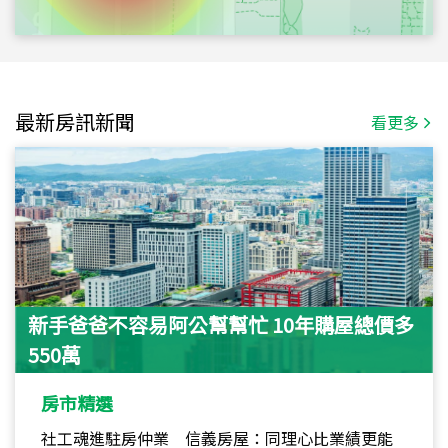
最新房訊新聞
看更多
新手爸爸不容易阿公幫幫忙 10年購屋總價多
550萬
房市精選
社工魂進駐房仲業 信義房屋：同理心比業績更能