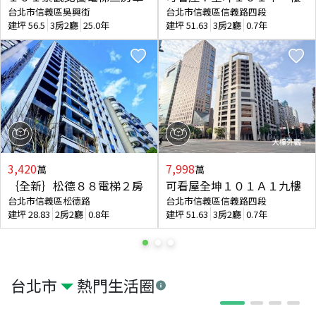
台北市信義區吳興街
台北市信義區信義路四段
建坪
56.5
3房2廳
25.0年
建坪
51.63
3房2廳
0.7年
3,420
7,998
萬
萬
｛全新｝松德８８電梯２房
可看屋全坤１０１Ａ１九樓
台北市信義區松德路
台北市信義區信義路四段
建坪
28.83
2房2廳
0.8年
建坪
51.63
3房2廳
0.7年
台北市
熱門生活圈