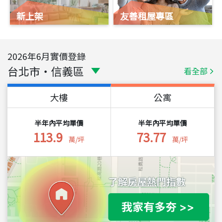
新上架
友善租屋專區
2026
年
6
月實價登錄
台北市
・
信義區
看全部
大樓
公寓
半年內平均單價
半年內平均單價
113.9
73.77
萬/坪
萬/坪