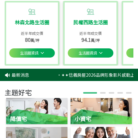
林森北路生活圈
民權西路生活圈
近半年成交價
近半年成交價
80
94.1
萬/坪
萬/坪
生活圈資訊
生活圈資訊
最新消息
‧
✦✦信義房屋2026品牌形象影片感動上映
主題好宅
降價宅
小資宅