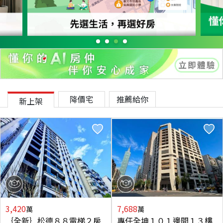
降價宅
推薦給你
新上架
3,420
7,688
萬
萬
｛全新｝松德８８電梯２房
專任全坤１０１邊間１３樓