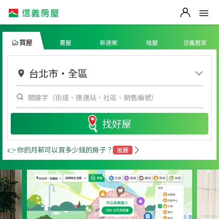
買屋
賣屋
新建案
租屋
信義居家
台北市
・
全區
找好屋
👉 你的月薪可以買多少錢的房子？
推薦