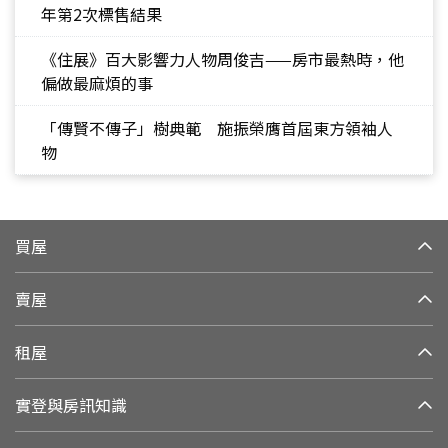
年第2次標售結果
《住展》百大影響力人物周俊吉——房市最熱時，他
偏做最麻煩的事
「傳賢不傳子」樹典範 施振榮膺首屆東方領袖人
物
買屋
賣屋
租屋
實登與房訊知識