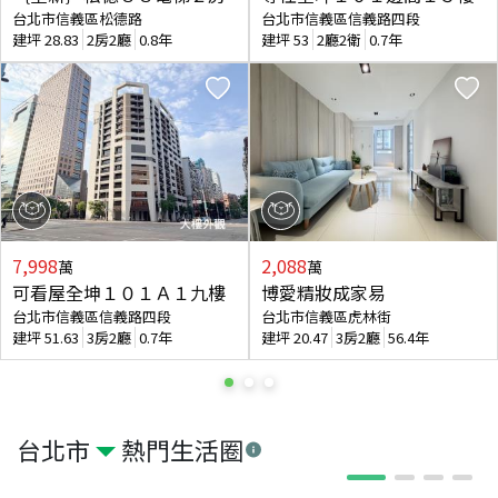
台北市信義區松德路
台北市信義區信義路四段
建坪
28.83
2房2廳
0.8年
建坪
53
2廳2衛
0.7年
7,998
2,088
萬
萬
可看屋全坤１０１Ａ１九樓
博愛精妝成家易
台北市信義區信義路四段
台北市信義區虎林街
建坪
51.63
3房2廳
0.7年
建坪
20.47
3房2廳
56.4年
台北市
熱門生活圈