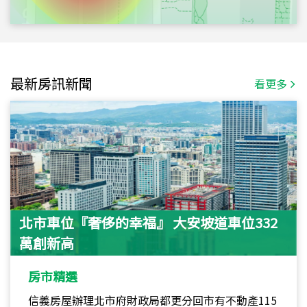
最新房訊新聞
看更多
北市車位『奢侈的幸福』 大安坡道車位332
萬創新高
房市精選
信義房屋辦理北市府財政局都更分回市有不動產115