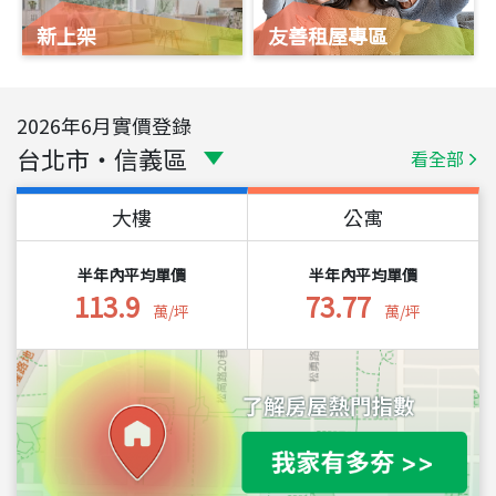
新上架
友善租屋專區
2026
年
6
月實價登錄
台北市
・
信義區
看全部
大樓
公寓
半年內平均單價
半年內平均單價
113.9
73.77
萬/坪
萬/坪