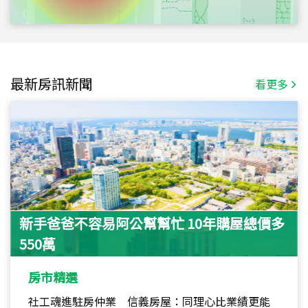
最新房訊新聞
看更多
新手爸爸不容易阿公幫幫忙 10年購屋總價多
550萬
房市精選
社工魂進駐房仲業 信義房屋：同理心比業績更能