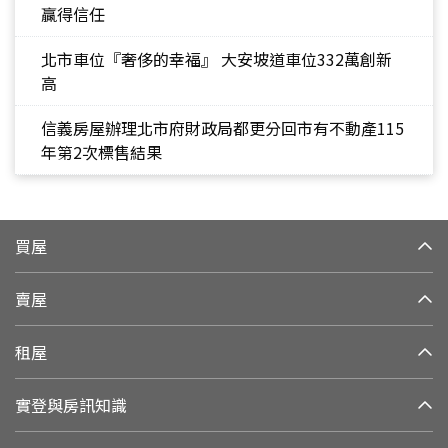
贏得信任
北市車位『奢侈的幸福』 大安坡道車位332萬創新
高
信義房屋辦理北市府財政局都更分回市有不動產115
年第2次標售結果
買屋
賣屋
租屋
實登與房訊知識