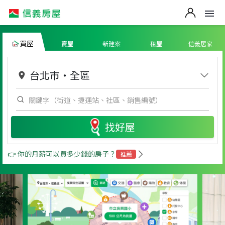
買屋
賣屋
新建案
租屋
信義居家
台北市
・
全區
找好屋
👉 你的月薪可以買多少錢的房子？
推薦