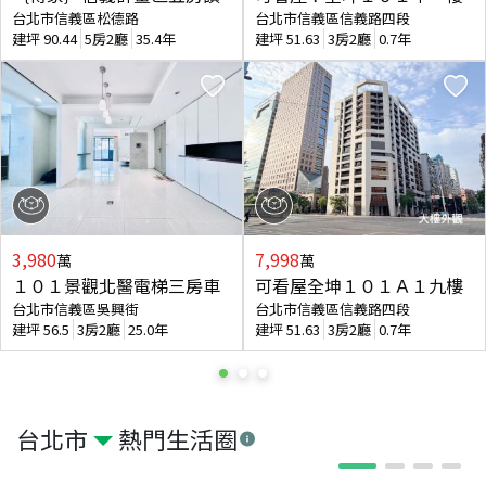
台北市信義區松德路
台北市信義區信義路四段
建坪
90.44
5房2廳
35.4年
建坪
51.63
3房2廳
0.7年
3,980
7,998
萬
萬
１０１景觀北醫電梯三房車
可看屋全坤１０１Ａ１九樓
台北市信義區吳興街
台北市信義區信義路四段
建坪
56.5
3房2廳
25.0年
建坪
51.63
3房2廳
0.7年
台北市
熱門生活圈