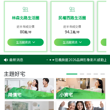
林森北路生活圈
民權西路生活圈
近半年成交價
近半年成交價
80
94.1
萬/坪
萬/坪
生活圈資訊
生活圈資訊
最新消息
‧
✦✦信義房屋2026品牌形象影片感動上映
主題好宅
降價宅
小資宅