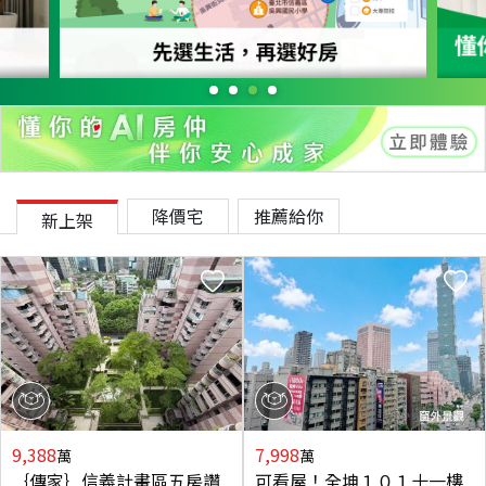
降價宅
推薦給你
新上架
9,388
7,998
萬
萬
｛傳家｝信義計畫區五房讚
可看屋！全坤１０１十一樓