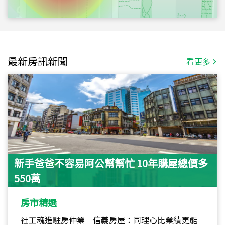
最新房訊新聞
看更多
新手爸爸不容易阿公幫幫忙 10年購屋總價多
550萬
房市精選
社工魂進駐房仲業 信義房屋：同理心比業績更能