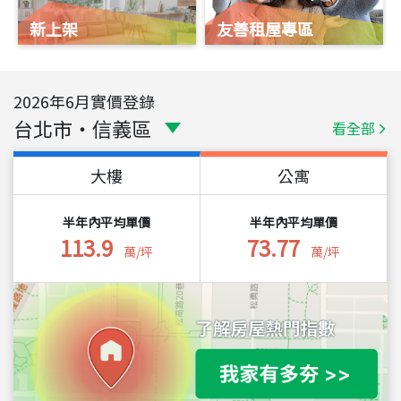
新上架
友善租屋專區
2026
年
6
月實價登錄
台北市
・
信義區
看全部
大樓
公寓
半年內平均單價
半年內平均單價
113.9
73.77
萬/坪
萬/坪