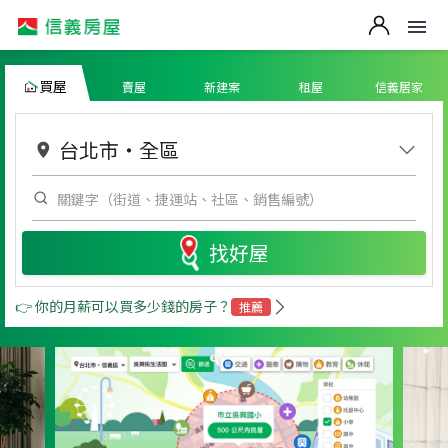
買屋
賣屋
新建案
租屋
信義居家
台北市
・
全區
找好屋
👉 你的月薪可以買多少錢的房子？
推薦