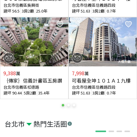
台北市信義區吳興街
台北市信義區信義路四段
建坪
56.5
3房2廳
25.0年
建坪
51.63
3房2廳
0.7年
9,388
7,998
萬
萬
｛傳家｝信義計畫區五房讚
可看屋全坤１０１Ａ１九樓
台北市信義區松德路
台北市信義區信義路四段
建坪
90.44
5房2廳
35.4年
建坪
51.63
3房2廳
0.7年
台北市
熱門生活圈