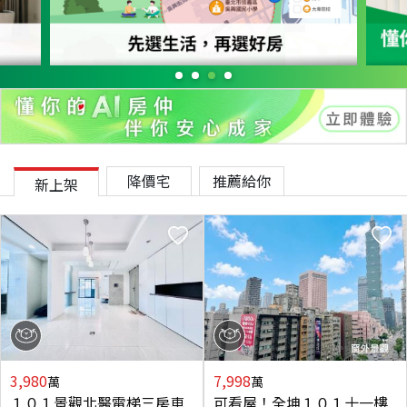
降價宅
推薦給你
新上架
3,980
7,998
萬
萬
１０１景觀北醫電梯三房車
可看屋！全坤１０１十一樓