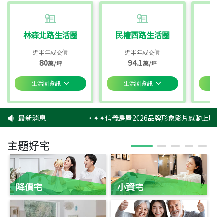
林森北路生活圈
民權西路生活圈
近半年成交價
近半年成交價
80
94.1
萬/坪
萬/坪
生活圈資訊
生活圈資訊
最新消息
‧
✦✦信義房屋2026品牌形象影片感動上映
主題好宅
降價宅
小資宅