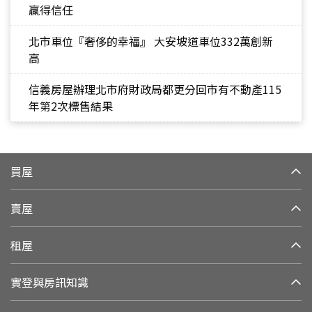
贏得信任
北市車位『奢侈的幸福』 大安坡道車位332萬創新
高
信義房屋辦理北市府財政局都更分回市有不動產115
年第2次標售結果
買屋
賣屋
租屋
實登與房訊知識