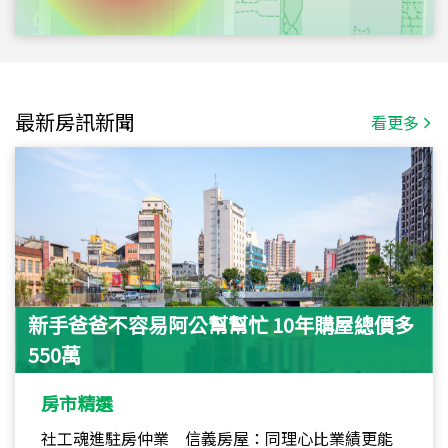
最新房訊新聞
看更多
新手爸爸不容易阿公幫幫忙 10年購屋總價多
550萬
房市精選
社工魂進駐房仲業 信義房屋：同理心比業績更能