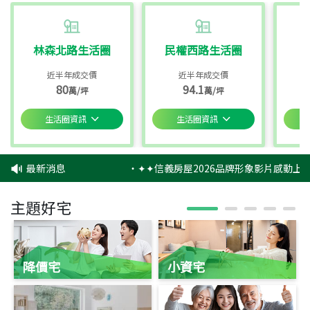
林森北路生活圈
民權西路生活圈
近半年成交價
近半年成交價
80
94.1
萬/坪
萬/坪
生活圈資訊
生活圈資訊
最新消息
‧
✦✦信義房屋2026品牌形象影片感動上映
主題好宅
降價宅
小資宅