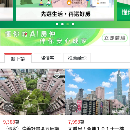
降價宅
推薦給你
新上架
9,388
7,998
萬
萬
｛傳家｝信義計畫區五房讚
可看屋！全坤１０１十一樓