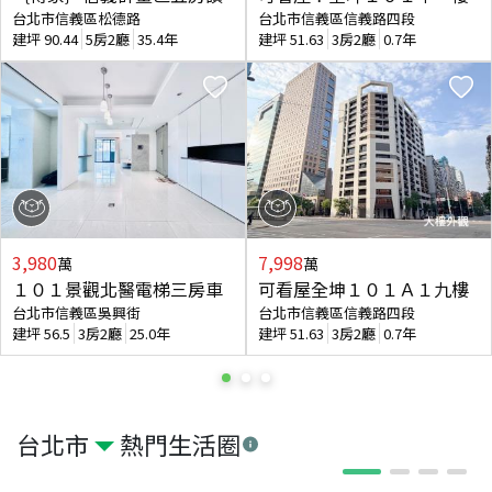
台北市信義區松德路
台北市信義區信義路四段
建坪
90.44
5房2廳
35.4年
建坪
51.63
3房2廳
0.7年
3,980
7,998
萬
萬
１０１景觀北醫電梯三房車
可看屋全坤１０１Ａ１九樓
台北市信義區吳興街
台北市信義區信義路四段
建坪
56.5
3房2廳
25.0年
建坪
51.63
3房2廳
0.7年
台北市
熱門生活圈