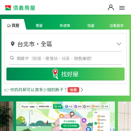
買屋
賣屋
新建案
租屋
信義居家
台北市
・
全區
找好屋
👉 你的月薪可以買多少錢的房子？
推薦