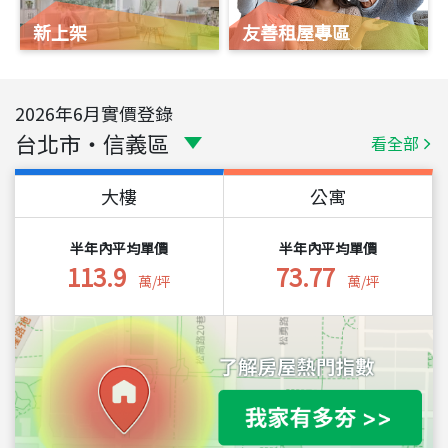
新上架
友善租屋專區
2026
年
6
月實價登錄
台北市
・
信義區
看全部
大樓
公寓
半年內平均單價
半年內平均單價
113.9
73.77
萬/坪
萬/坪