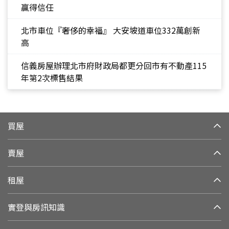
贏得信任
北市車位『奢侈的幸福』 大安坡道車位332萬創新
高
信義房屋辦理北市府財政局都更分回市有不動產115
年第2次標售結果
買屋
賣屋
租屋
實登與房訊知識