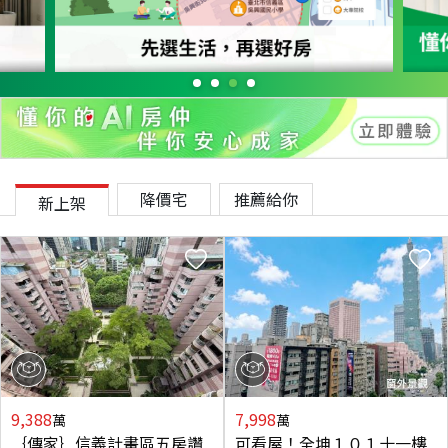
降價宅
推薦給你
新上架
9,388
7,998
萬
萬
｛傳家｝信義計畫區五房讚
可看屋！全坤１０１十一樓