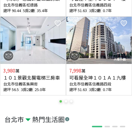
台北市信義區松德路
台北市信義區信義路四段
建坪
90.44
5房2廳
35.4年
建坪
51.63
3房2廳
0.7年
3,980
7,998
萬
萬
１０１景觀北醫電梯三房車
可看屋全坤１０１Ａ１九樓
台北市信義區吳興街
台北市信義區信義路四段
建坪
56.5
3房2廳
25.0年
建坪
51.63
3房2廳
0.7年
台北市
熱門生活圈