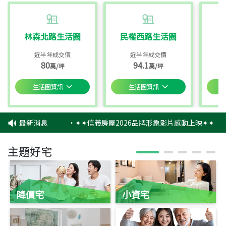
林森北路生活圈
民權西路生活圈
近半年成交價
近半年成交價
80
94.1
萬/坪
萬/坪
生活圈資訊
生活圈資訊
最新消息
‧
✦✦信義房屋2026品牌形象影片感動上映✦✦
‧
主題好宅
降價宅
小資宅