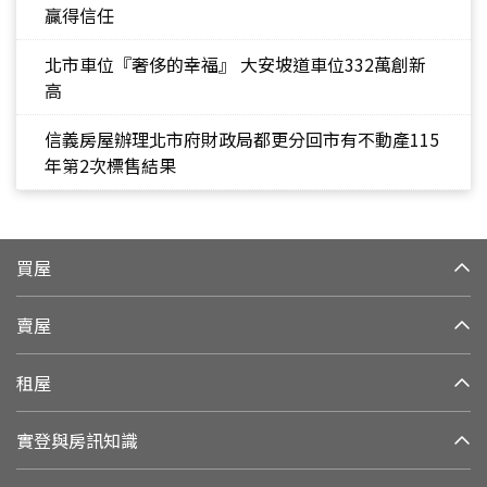
贏得信任
北市車位『奢侈的幸福』 大安坡道車位332萬創新
高
信義房屋辦理北市府財政局都更分回市有不動產115
年第2次標售結果
買屋
賣屋
租屋
實登與房訊知識