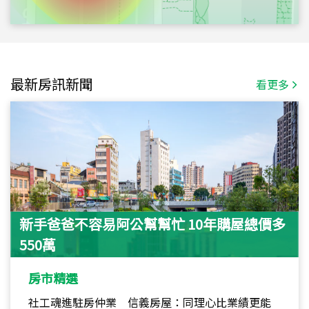
最新房訊新聞
看更多
新手爸爸不容易阿公幫幫忙 10年購屋總價多
550萬
房市精選
社工魂進駐房仲業 信義房屋：同理心比業績更能