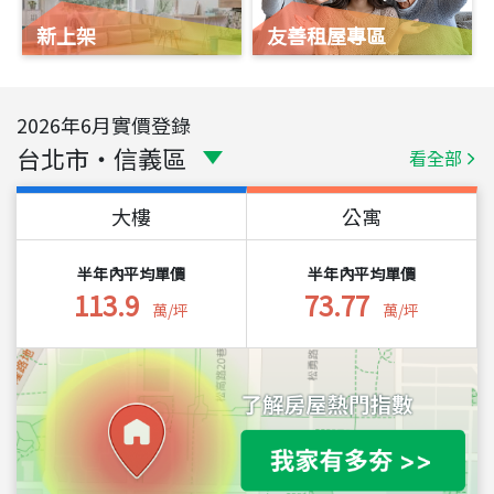
新上架
友善租屋專區
2026
年
6
月實價登錄
台北市
・
信義區
看全部
大樓
公寓
半年內平均單價
半年內平均單價
113.9
73.77
萬/坪
萬/坪