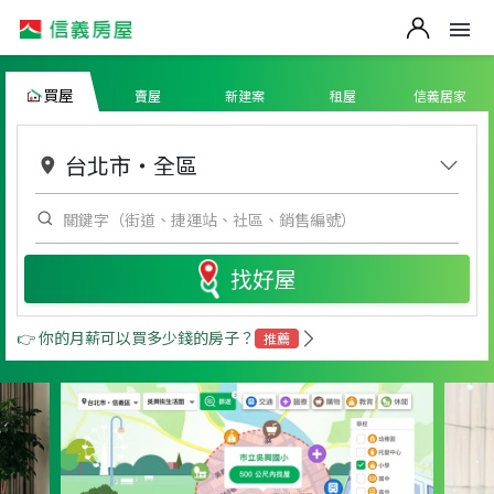
買屋
賣屋
新建案
租屋
信義居家
台北市
・
全區
找好屋
👉 你的月薪可以買多少錢的房子？
推薦