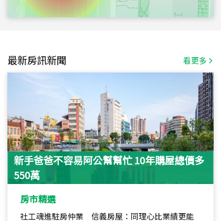
最新房訊新聞
看更多
新手爸爸不容易阿公幫幫忙 10年購屋總價多
550萬
房市精選
社工魂進駐房仲業 信義房屋：同理心比業績更能