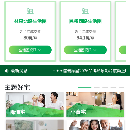
林森北路生活圈
民權西路生活圈
近半年成交價
近半年成交價
80
94.1
萬/坪
萬/坪
生活圈資訊
生活圈資訊
最新消息
‧
✦✦信義房屋2026品牌形象影片感動上映
主題好宅
降價宅
小資宅