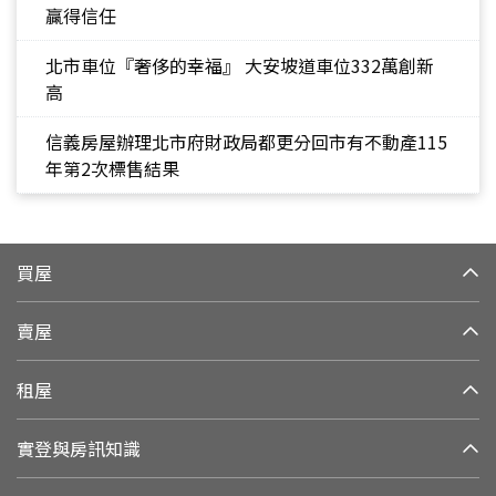
贏得信任
北市車位『奢侈的幸福』 大安坡道車位332萬創新
高
信義房屋辦理北市府財政局都更分回市有不動產115
年第2次標售結果
買屋
賣屋
租屋
實登與房訊知識