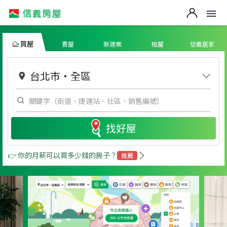
買屋
賣屋
新建案
租屋
信義居家
台北市
・
全區
找好屋
👉 你的月薪可以買多少錢的房子？
推薦