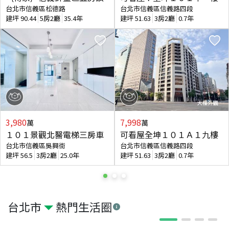
台北市信義區松德路
台北市信義區信義路四段
建坪
90.44
5房2廳
35.4年
建坪
51.63
3房2廳
0.7年
3,980
7,998
萬
萬
１０１景觀北醫電梯三房車
可看屋全坤１０１Ａ１九樓
台北市信義區吳興街
台北市信義區信義路四段
建坪
56.5
3房2廳
25.0年
建坪
51.63
3房2廳
0.7年
台北市
熱門生活圈