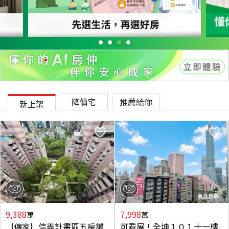
降價宅
推薦給你
新上架
9,388
7,998
萬
萬
｛傳家｝信義計畫區五房讚
可看屋！全坤１０１十一樓