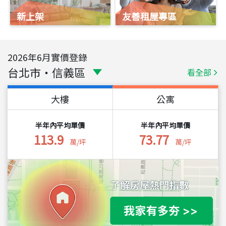
新上架
友善租屋專區
2026
年
6
月實價登錄
台北市
・
信義區
看全部
大樓
公寓
半年內平均單價
半年內平均單價
113.9
73.77
萬/坪
萬/坪