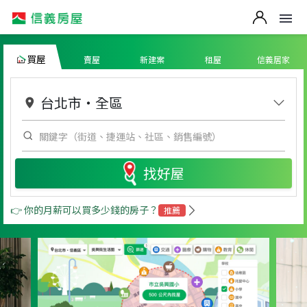
買屋
賣屋
新建案
租屋
信義居家
台北市
・
全區
找好屋
👉 你的月薪可以買多少錢的房子？
推薦