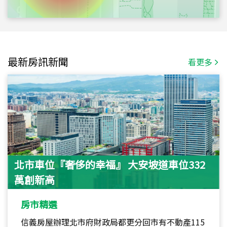
最新房訊新聞
看更多
北市車位『奢侈的幸福』 大安坡道車位332
萬創新高
房市精選
信義房屋辦理北市府財政局都更分回市有不動產115