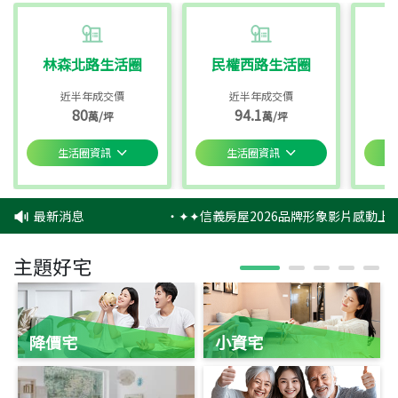
林森北路生活圈
民權西路生活圈
近半年成交價
近半年成交價
80
94.1
萬/坪
萬/坪
生活圈資訊
生活圈資訊
最新消息
‧
✦✦信義房屋2026品牌形象影片感動上映
主題好宅
降價宅
小資宅