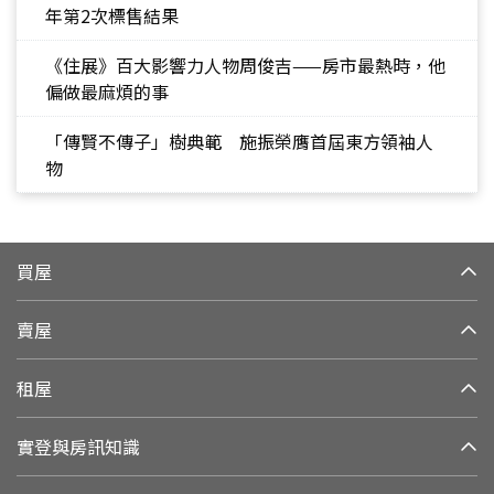
年第2次標售結果
《住展》百大影響力人物周俊吉——房市最熱時，他
偏做最麻煩的事
「傳賢不傳子」樹典範 施振榮膺首屆東方領袖人
物
買屋
賣屋
租屋
實登與房訊知識