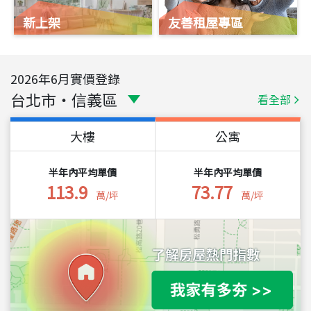
新上架
友善租屋專區
2026
年
6
月實價登錄
台北市
・
信義區
看全部
大樓
公寓
半年內平均單價
半年內平均單價
113.9
73.77
萬/坪
萬/坪