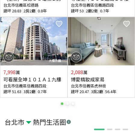
台北市信義區松德路
台北市信義區信義路四段
建坪
28.83
2房2廳
0.8年
建坪
53
2廳2衛
0.7年
7,998
2,088
萬
萬
可看屋全坤１０１Ａ１九樓
博愛精妝成家易
台北市信義區信義路四段
台北市信義區虎林街
建坪
51.63
3房2廳
0.7年
建坪
20.47
3房2廳
56.4年
台北市
熱門生活圈