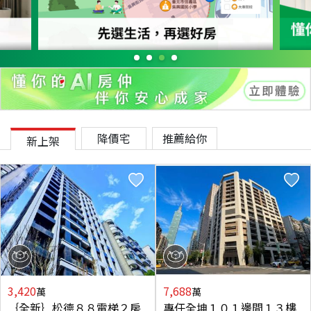
降價宅
推薦給你
新上架
3,420
7,688
萬
萬
｛全新｝松德８８電梯２房
專任全坤１０１邊間１３樓