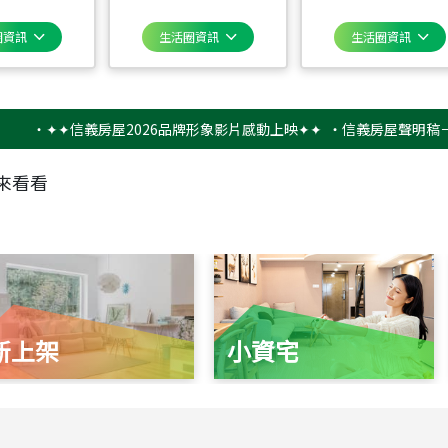
圈資訊
生活圈資訊
生活圈資訊
✦✦信義房屋2026品牌形象影片感動上映✦✦
‧
信義房屋聲明稿－防詐騙
來看看
新上架
小資宅