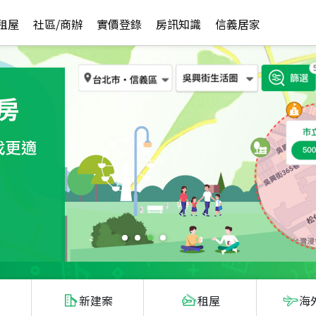
租屋
社區/商辦
實價登錄
房訊知識
信義居家
新建案
租屋
海