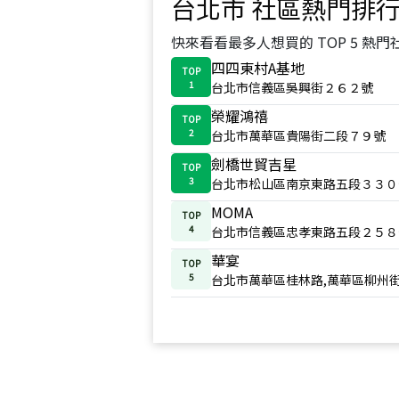
台北市
社區熱門排
快來看看最多人想買的 TOP 5 熱門
四四東村A基地
TOP
1
台北市信義區吳興街２６２號
榮耀鴻禧
TOP
2
台北市萬華區貴陽街二段７９號
劍橋世貿吉星
TOP
3
台北市松山區南京東路五段３３０
MOMA
TOP
4
台北市信義區忠孝東路五段２５８
華宴
TOP
5
台北市萬華區桂林路,萬華區柳州