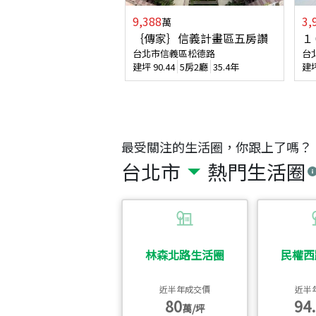
9,388
3,
萬
｛傳家｝信義計畫區五房讚
１
台北市信義區松德路
台
建坪
90.44
5房2廳
35.4年
建
最受關注的生活圈，你跟上了嗎？
台北市
熱門生活圈
林森北路生活圈
民權西
近半年成交價
近半
80
94.
萬/坪