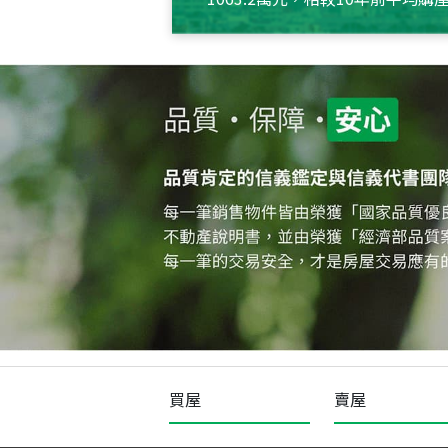
約550萬元，且貸款金額也多
買屋
賣屋