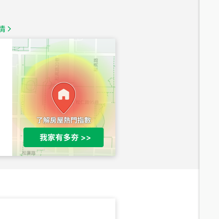
總價
1,350
萬
情
總價
1,020
萬
總價
490
萬
總價
1,808
萬
總價
530
萬
路二段