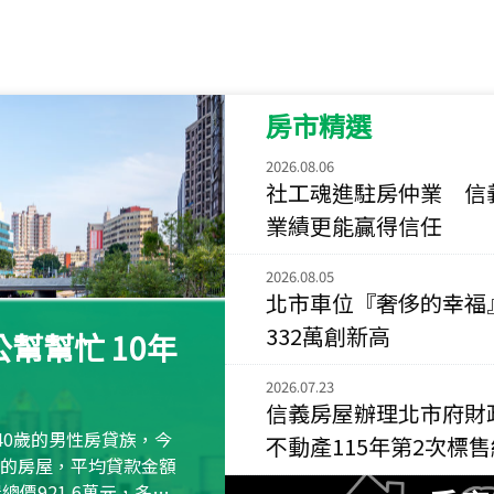
115
年
07
月 成交
菁英典藏
新竹市新竹市慈祥路
房市精選
115
年
07
月 成交
長隄
2026.08.06
新北市永和區環河西
社工魂進駐房仲業 信
業績更能贏得信任
115
年
07
月 成交
央央
2026.08.05
新竹縣竹北市高鐵八
北市車位『奢侈的幸福
332萬創新高
115
年
07
月 成交
幫幫忙 10年
小西華
台北市內湖區康寧路
2026.07.23
信義房屋辦理北市府財
115
年
07
月 成交
40歲的男性房貸族，今
不動產115年第2次標
捷豹
萬元的房屋，平均貸款金額
台北市中山區長春路
屋總價921.6萬元，多出