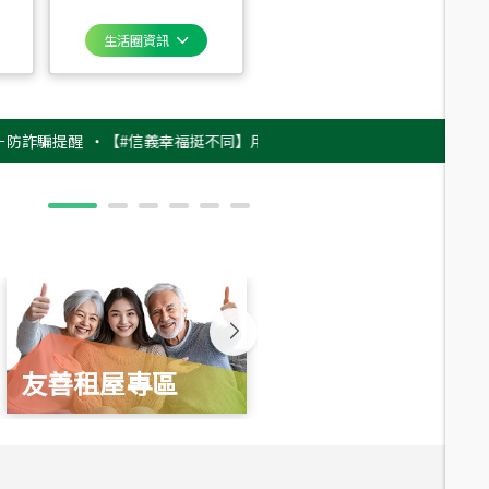
生活圈資訊
提醒
‧
【#信義幸福挺不同】用實力，讓升職免抽號碼牌！最新雇主品牌影片
友善租屋專區
新婚起家厝