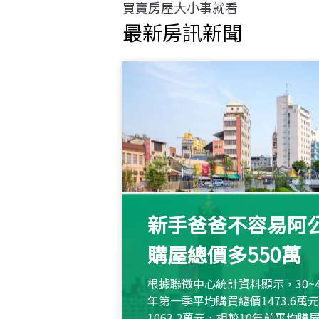
買賣房屋大小事就看
最新房訊新聞
新手爸爸不容易阿公
購屋總價多550萬
根據聯徵中心統計資料顯示，30~
年第一季平均購買總價1473.6
1063.2萬元，相較10年前平均購