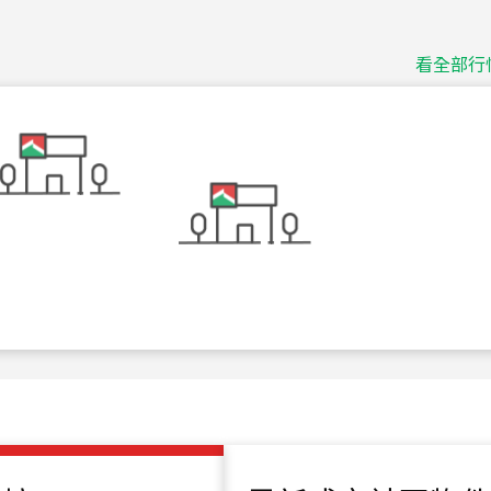
115
年
07
月 成交
捷豹
台北市中山區長春路
看全部行
115
年
07
月 成交
十泉十美
台北市北投區光明路
115
年
07
月 成交
四維天廈
新竹市新竹市四維路
115
年
07
月 成交
菁英典藏
新竹市新竹市慈祥路
115
年
07
月 成交
長隄
新北市永和區環河西