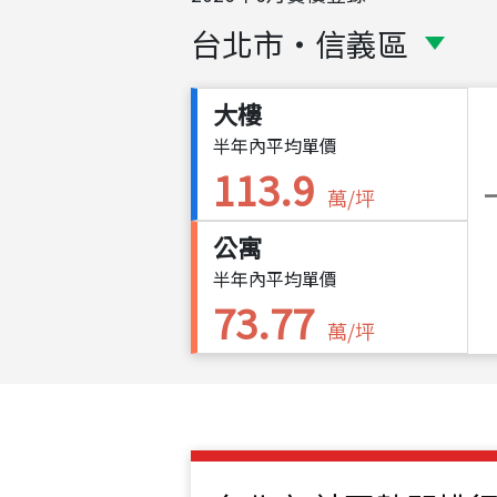
台北市
・
信義區
大樓
半年內平均單價
113.9
萬/坪
公寓
半年內平均單價
73.77
萬/坪