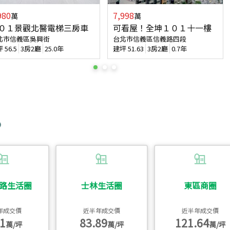
980
7,998
萬
萬
０１景觀北醫電梯三房車
可看屋！全坤１０１十一樓
北市信義區吳興街
台北市信義區信義路四段
坪
56.5
3房2廳
25.0年
建坪
51.63
3房2廳
0.7年
路生活圈
士林生活圈
東區商圈
年成交價
近半年成交價
近半年成交價
1
83.89
121.64
萬/坪
萬/坪
萬/坪