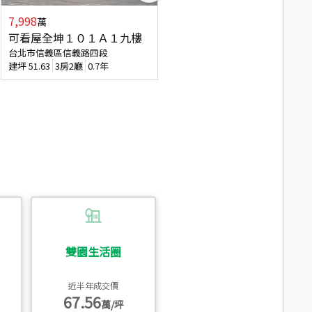
7,998
3,800
萬
萬
可看屋全坤１０１Ａ１九樓
信義區大空間美寓
台北市信義區信義路四段
台北市信義區大道路
建坪
51.63
3房2廳
0.7年
建坪
39.62
6房4廳(含加蓋)
51.9
雙園生活圈
近半年成交價
67.56
萬/坪