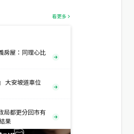
總價
1,808
萬
看更多
總價
530
萬
路二段
義房屋：同理心比
總價
5,800
萬
路
』 大安坡道車位
總價
1,938
萬
三段
政局都更分回市有
總價
售結果
1,350
萬