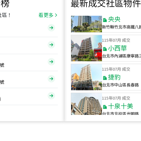
行榜
最新成交社區物件
115
年
07
月 成交
央央
社區！
看更多
新竹縣竹北市高鐵八
115
年
07
月 成交
小西華
台北市內湖區康寧路
115
年
07
月 成交
號
捷豹
台北市中山區長春路
號
115
年
07
月 成交
十泉十美
街
台北市北投區光明路
115
年
07
月 成交
四維天廈
新竹市新竹市四維路