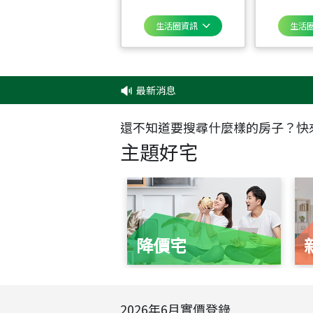
生活圈資訊
生活
最新消息
‧
還不知道要搜尋什麼樣的房子？快
主題好宅
降價宅
2026
年
6
月實價登錄