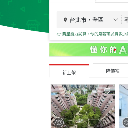
台北市
・
全區
👉 購屋能力試算，你的月薪可以買多少
降價宅
新上架