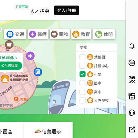
人才招募
登入/註冊
外置產
信義居家