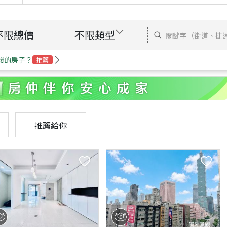
不限總價
不限類型
錢的房子？
推薦
推薦給你