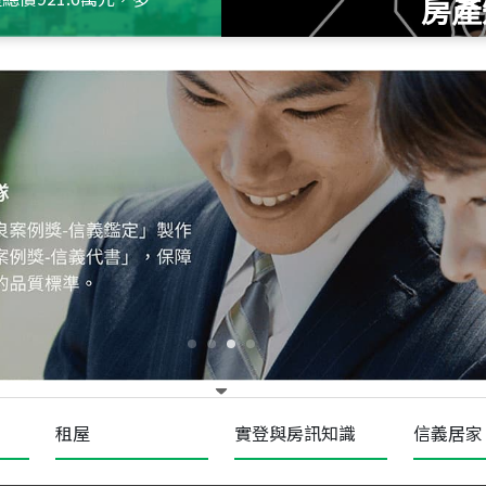
房產
115
年
07
月 成交
十泉十美
台北市北投區光明路
115
年
07
月 成交
四維天廈
新竹市新竹市四維路
115
年
07
月 成交
菁英典藏
新竹市新竹市慈祥路
租屋
實登與房訊知識
信義居家