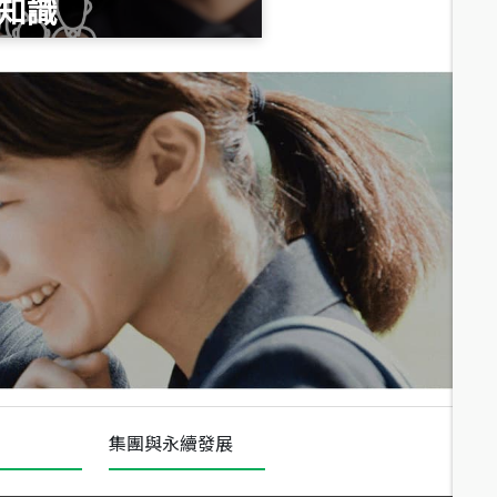
知識
總價
1,020
萬
總價
490
萬
總價
1,808
萬
集團與永續發展