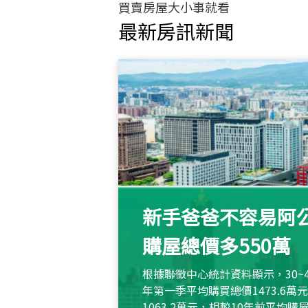
買賣房屋大小事就看
最新房訊新聞
新手爸爸不容易阿公
購屋總價多550萬
根據聯徵中心統計資料顯示，30~
年第一季平均購買總價1473.6
1063.2萬元，相較10年前平均購