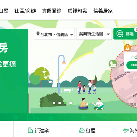
租屋
社區/商辦
實價登錄
房訊知識
信義居家
新建案
租屋
海