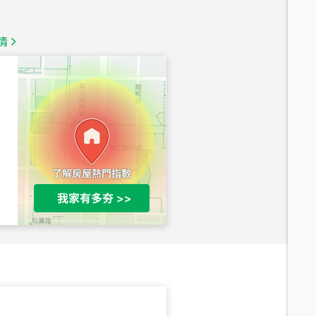
1,350
萬
情
總價
1,020
萬
總價
490
萬
總價
1,808
萬
總價
530
萬
路二段