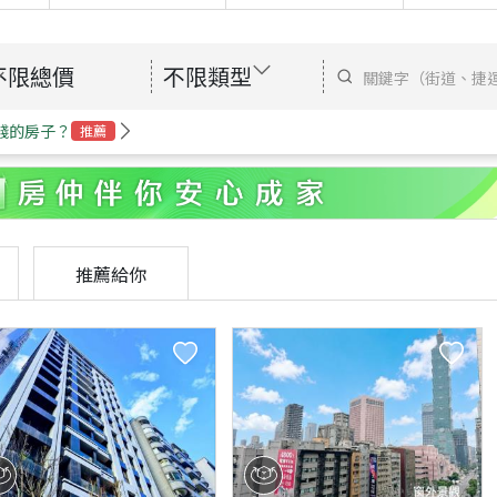
不限總價
不限類型
錢的房子？
推薦
推薦給你