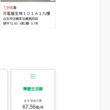
7,998
7,688
萬
萬
可看屋全坤１０１Ａ１九樓
專任全坤１０１邊間１３樓
台北市信義區信義路四段
台北市信義區信義路四段
建坪
51.63
3房2廳
0.7年
建坪
53
2廳2衛
0.7年
雙園生活圈
近半年成交價
67.56
萬/坪