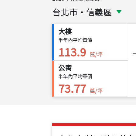
台北市
・
信義區
大樓
半年內平均單價
113.9
萬/坪
公寓
半年內平均單價
73.77
萬/坪