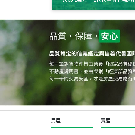
約550萬元，且貸款金額也多
買屋
賣屋