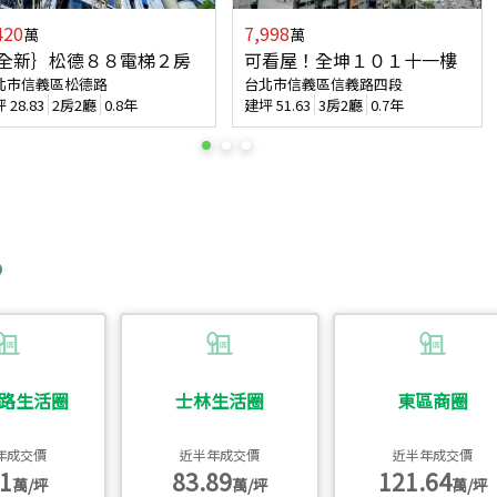
420
7,998
萬
萬
全新｝松德８８電梯２房
可看屋！全坤１０１十一樓
北市信義區松德路
台北市信義區信義路四段
坪
28.83
2房2廳
0.8年
建坪
51.63
3房2廳
0.7年
路生活圈
士林生活圈
東區商圈
年成交價
近半年成交價
近半年成交價
1
83.89
121.64
萬/坪
萬/坪
萬/坪