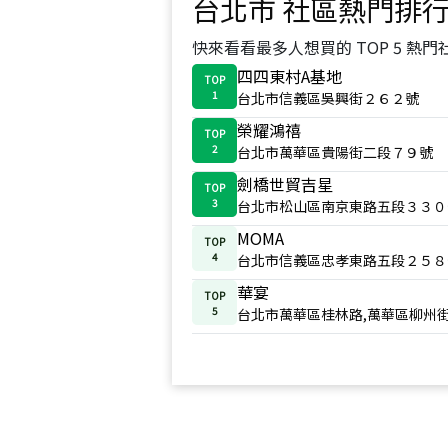
台北市
社區熱門排
快來看看最多人想買的 TOP 5 熱門
四四東村A基地
TOP
1
台北市信義區吳興街２６２號
榮耀鴻禧
TOP
2
台北市萬華區貴陽街二段７９號
劍橋世貿吉星
TOP
3
台北市松山區南京東路五段３３０
MOMA
TOP
4
台北市信義區忠孝東路五段２５８
華宴
TOP
5
台北市萬華區桂林路,萬華區柳州