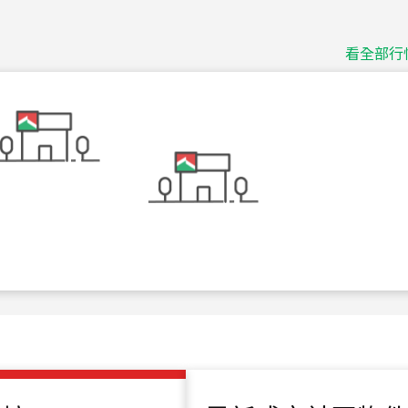
捷豹
台北市中山區長春路
看全部行
115
年
07
月 成交
十泉十美
台北市北投區光明路
115
年
07
月 成交
四維天廈
新竹市新竹市四維路
115
年
07
月 成交
菁英典藏
新竹市新竹市慈祥路
115
年
07
月 成交
長隄
新北市永和區環河西