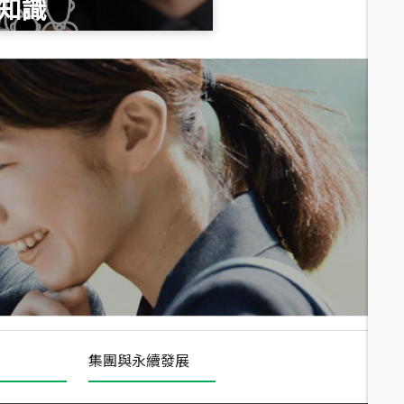
知識
總價
1,020
萬
總價
490
萬
總價
1,808
萬
集團與永續發展