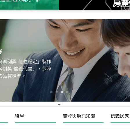
房產
115
年
07
月 成交
十泉十美
台北市北投區光明路
115
年
07
月 成交
四維天廈
新竹市新竹市四維路
115
年
07
月 成交
菁英典藏
新竹市新竹市慈祥路
租屋
實登與房訊知識
信義居家