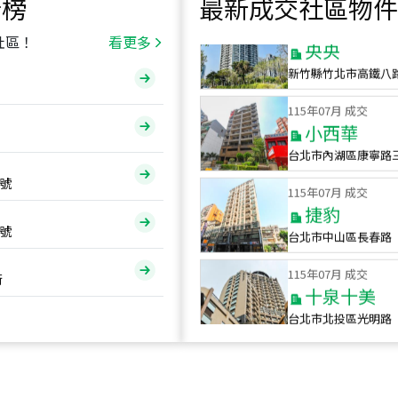
行榜
最新成交社區物件
115
年
07
月 成交
央央
社區！
看更多
新竹縣竹北市高鐵八
115
年
07
月 成交
小西華
台北市內湖區康寧路
115
年
07
月 成交
號
捷豹
台北市中山區長春路
號
115
年
07
月 成交
十泉十美
街
台北市北投區光明路
115
年
07
月 成交
四維天廈
新竹市新竹市四維路