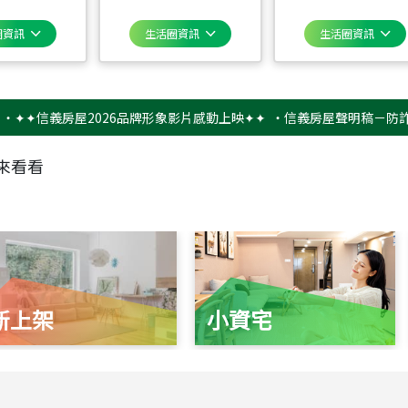
圈資訊
生活圈資訊
生活圈資訊
信義房屋2026品牌形象影片感動上映✦✦
‧
信義房屋聲明稿－防詐騙提醒
來看看
新上架
小資宅
115
年
07
月 成交