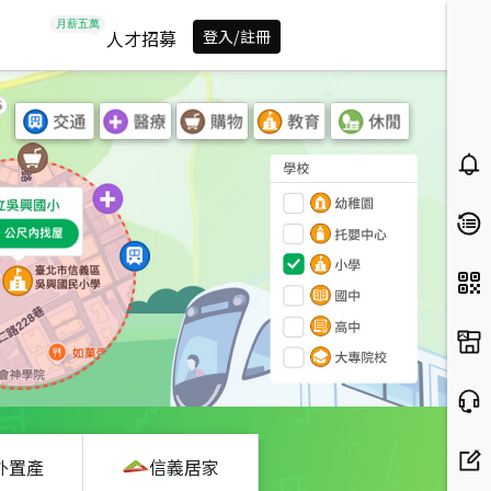
人才招募
登入/註冊
外置產
信義居家