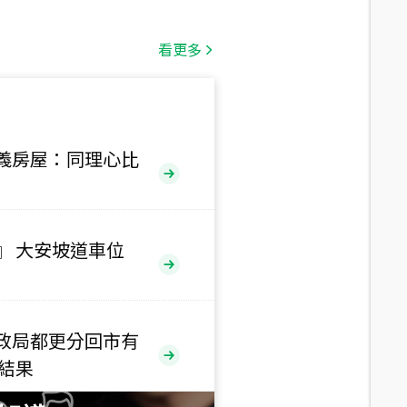
總價
1,808
萬
看更多
總價
530
萬
路二段
義房屋：同理心比
總價
5,800
萬
路
』 大安坡道車位
總價
1,938
萬
三段
政局都更分回市有
總價
售結果
1,350
萬