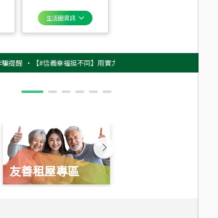
生活圈資訊
‧
【#信義幸福挺不同】用實力，讓升職免抽號碼牌！最新雇主品牌影片上架
友善租屋專區
新婚起家厝
總價