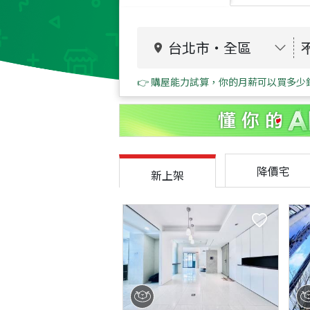
台北市
・
全區
👉 購屋能力試算，你的月薪可以買多少
降價宅
新上架