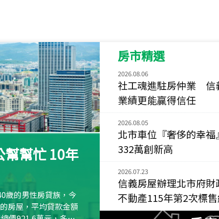
115
年
07
月 成交
菁英典藏
新竹市新竹市慈祥路
房市精選
115
年
07
月 成交
長隄
2026.08.06
新北市永和區環河西
社工魂進駐房仲業 信
業績更能贏得信任
115
年
07
月 成交
央央
2026.08.05
新竹縣竹北市高鐵八
北市車位『奢侈的幸福
115
年
07
月 成交
332萬創新高
幫幫忙 10年
小西華
台北市內湖區康寧路
2026.07.23
信義房屋辦理北市府財
115
年
07
月 成交
40歲的男性房貸族，今
不動產115年第2次標
捷豹
萬元的房屋，平均貸款金額
台北市中山區長春路
屋總價921.6萬元，多出