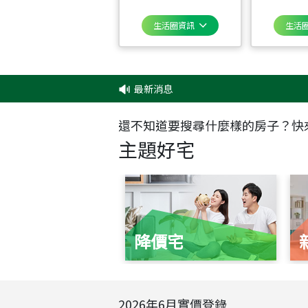
生活圈資訊
生活
最新消息
‧
✦✦
還不知道要搜尋什麼樣的房子？快
主題好宅
降價宅
2026
年
6
月實價登錄