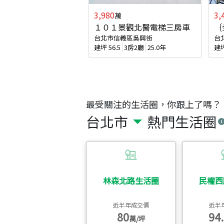
3,980
3,
萬
１０１景觀北醫電梯三房車
｛
台北市信義區吳興街
台
建坪
56.5
3房2廳
25.0年
建
最受關注的生活圈，你跟上了嗎？
台北市
熱門生活圈
林森北路生活圈
民權西
近半年成交價
近半
80
94.
萬/坪