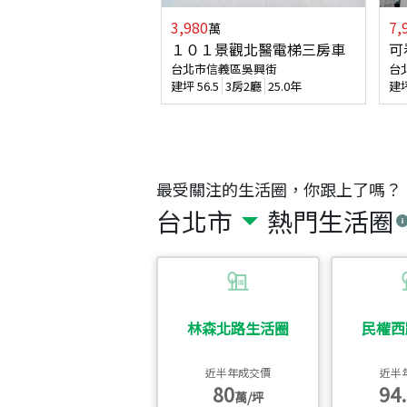
3,980
7,
萬
１０１景觀北醫電梯三房車
可
台北市信義區吳興街
台
建坪
56.5
3房2廳
25.0年
建
最受關注的生活圈，你跟上了嗎？
台北市
熱門生活圈
林森北路生活圈
民權西
近半年成交價
近半
80
94.
萬/坪