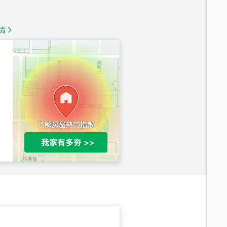
1,350
萬
情
總價
1,020
萬
總價
490
萬
總價
1,808
萬
總價
530
萬
路二段