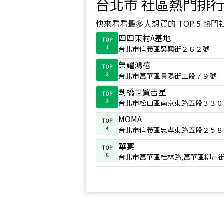
台北市
社區熱門排
快來看看最多人想買的 TOP 5 熱門
四四東村A基地
TOP
1
台北市信義區吳興街２６２號
榮耀鴻禧
TOP
2
台北市萬華區貴陽街二段７９號
劍橋世貿吉星
TOP
3
台北市松山區南京東路五段３３０
MOMA
TOP
4
台北市信義區忠孝東路五段２５８
華宴
TOP
5
台北市萬華區桂林路,萬華區柳州