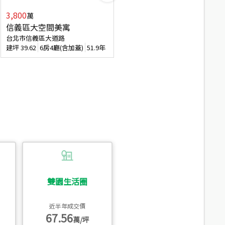
3,800
2,088
萬
萬
信義區大空間美寓
博愛精妝成家易
台北市信義區大道路
台北市信義區虎林街
建坪
39.62
6房4廳(含加蓋)
51.9年
建坪
20.47
3房2廳
56.4年
雙園生活圈
近半年成交價
67.56
萬/坪