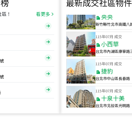
行榜
最新成交社區物件
115
年
07
月 成交
央央
社區！
看更多
新竹縣竹北市高鐵八
115
年
07
月 成交
小西華
台北市內湖區康寧路
115
年
07
月 成交
號
捷豹
台北市中山區長春路
號
115
年
07
月 成交
十泉十美
街
台北市北投區光明路
115
年
07
月 成交
四維天廈
新竹市新竹市四維路