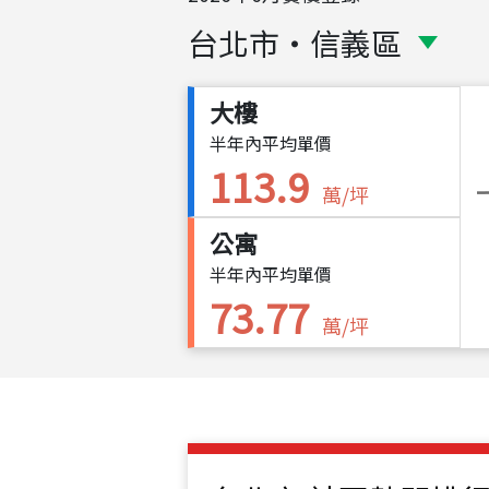
台北市
・
信義區
大樓
半年內平均單價
113.9
萬/坪
公寓
半年內平均單價
73.77
萬/坪