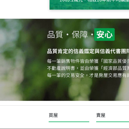
約550萬元，且貸款金額也多
買屋
賣屋