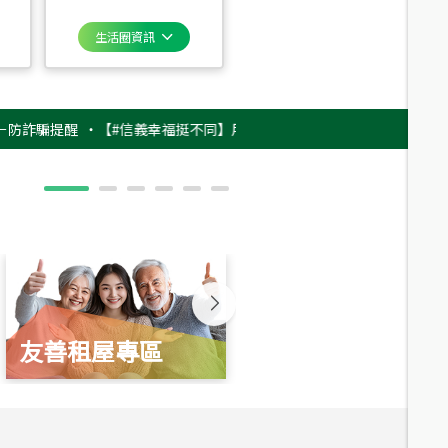
生活圈資訊
提醒
‧
【#信義幸福挺不同】用實力，讓升職免抽號碼牌！最新雇主品牌影片
友善租屋專區
新婚起家厝
總價