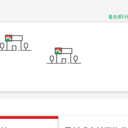
捷豹
台北市中山區長春路
看全部行
115
年
07
月 成交
十泉十美
台北市北投區光明路
115
年
07
月 成交
四維天廈
新竹市新竹市四維路
115
年
07
月 成交
菁英典藏
新竹市新竹市慈祥路
115
年
07
月 成交
長隄
新北市永和區環河西