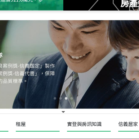
房產
115
年
07
月 成交
十泉十美
台北市北投區光明路
115
年
07
月 成交
四維天廈
新竹市新竹市四維路
115
年
07
月 成交
菁英典藏
新竹市新竹市慈祥路
租屋
實登與房訊知識
信義居家