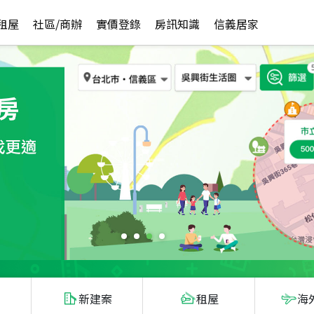
租屋
社區/商辦
實價登錄
房訊知識
信義居家
新建案
租屋
海