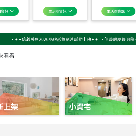
圈資訊
生活圈資訊
生活圈資訊
✦✦信義房屋2026品牌形象影片感動上映✦✦
‧
信義房屋聲明稿－防詐騙
來看看
新上架
小資宅
115
年
07
月 成交