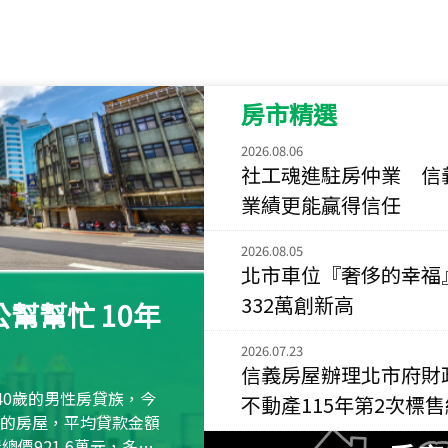
115
年
07
月 成交
菁英典藏
新竹市新竹市慈祥路
房市精選
115
年
07
月 成交
長隄
2026.08.06
新北市永和區環河西
社工魂進駐房仲業 信
業績更能贏得信任
115
年
07
月 成交
央央
2026.08.05
新竹縣竹北市高鐵八
北市車位『奢侈的幸福
115
年
07
月 成交
332萬創新高
幫幫忙 10年
小西華
台北市內湖區康寧路
2026.07.23
信義房屋辦理北市府財
115
年
07
月 成交
40歲的男性房貸族，今
不動產115年第2次標
捷豹
萬元的房屋，平均貸款金額
台北市中山區長春路
屋總價921.6萬元，多出