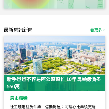
最新房訊新聞
看更多
新手爸爸不容易阿公幫幫忙 10年購屋總價多
550萬
房市精選
社工魂進駐房仲業 信義房屋：同理心比業績更能