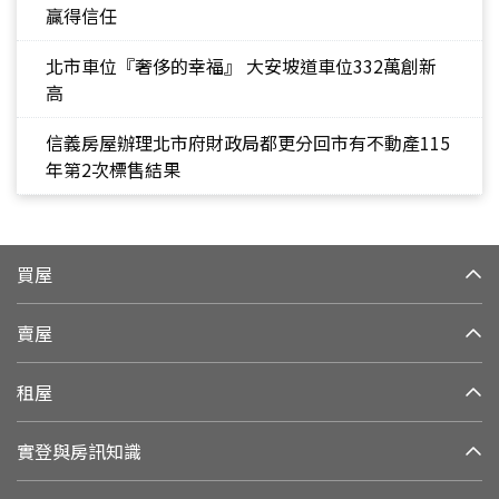
贏得信任
北市車位『奢侈的幸福』 大安坡道車位332萬創新
高
信義房屋辦理北市府財政局都更分回市有不動產115
年第2次標售結果
買屋
賣屋
租屋
實登與房訊知識