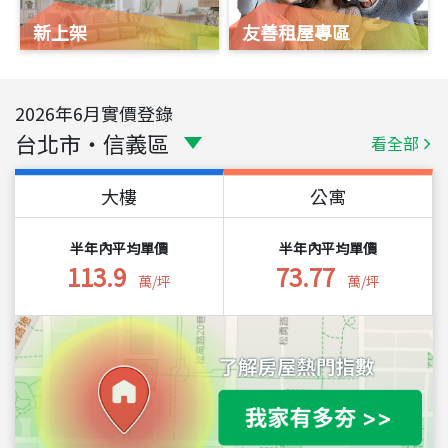
新上架
友善租屋專區
2026
年
6
月實價登錄
台北市
・
信義區
看全部
大樓
公寓
半年內平均單價
半年內平均單價
113.9
73.77
萬/坪
萬/坪