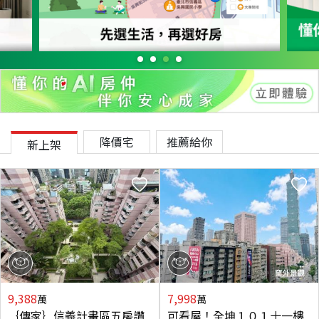
降價宅
推薦給你
新上架
9,388
7,998
萬
萬
｛傳家｝信義計畫區五房讚
可看屋！全坤１０１十一樓