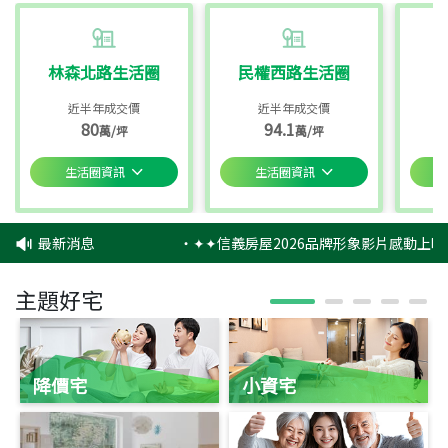
林森北路生活圈
民權西路生活圈
近半年成交價
近半年成交價
80
94.1
萬/坪
萬/坪
生活圈資訊
生活圈資訊
最新消息
‧
✦✦信義房屋2026品牌形象影片感動上映
主題好宅
降價宅
小資宅