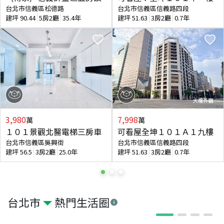
台北市信義區松德路
台北市信義區信義路四段
建坪
90.44
5房2廳
35.4年
建坪
51.63
3房2廳
0.7年
3,980
7,998
萬
萬
１０１景觀北醫電梯三房車
可看屋全坤１０１Ａ１九樓
台北市信義區吳興街
台北市信義區信義路四段
建坪
56.5
3房2廳
25.0年
建坪
51.63
3房2廳
0.7年
台北市
熱門生活圈