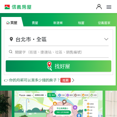
買屋
賣屋
新建案
租屋
信義居家
台北市
・
全區
找好屋
👉 你的月薪可以買多少錢的房子？
推薦