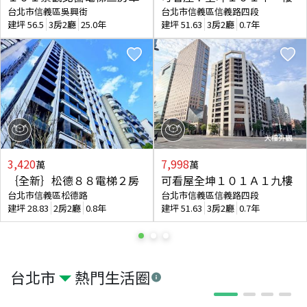
台北市信義區吳興街
台北市信義區信義路四段
建坪
56.5
3房2廳
25.0年
建坪
51.63
3房2廳
0.7年
3,420
7,998
萬
萬
｛全新｝松德８８電梯２房
可看屋全坤１０１Ａ１九樓
台北市信義區松德路
台北市信義區信義路四段
建坪
28.83
2房2廳
0.8年
建坪
51.63
3房2廳
0.7年
台北市
熱門生活圈