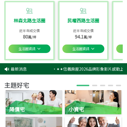
林森北路生活圈
民權西路生活圈
近半年成交價
近半年成交價
80
94.1
萬/坪
萬/坪
生活圈資訊
生活圈資訊
最新消息
‧
✦✦信義房屋2026品牌形象影片感動上映
主題好宅
降價宅
小資宅