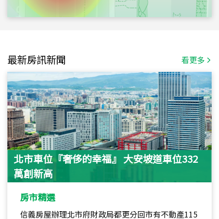
最新房訊新聞
看更多
北市車位『奢侈的幸福』 大安坡道車位332
萬創新高
房市精選
信義房屋辦理北市府財政局都更分回市有不動產115