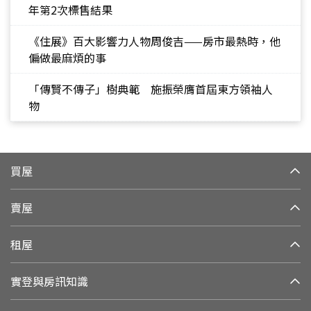
年第2次標售結果
《住展》百大影響力人物周俊吉——房市最熱時，他
偏做最麻煩的事
「傳賢不傳子」樹典範 施振榮膺首屆東方領袖人
物
買屋
賣屋
租屋
實登與房訊知識