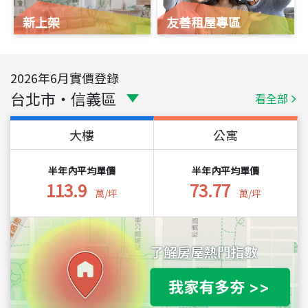
新上架
友善租屋專區
2026
年
6
月實價登錄
台北市
・
信義區
看全部
大樓
公寓
半年內平均單價
半年內平均單價
113.9
73.77
萬/坪
萬/坪