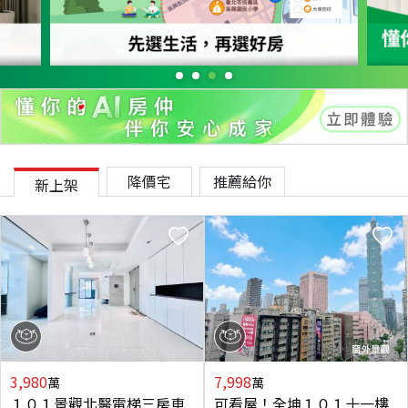
降價宅
推薦給你
新上架
3,980
7,998
萬
萬
１０１景觀北醫電梯三房車
可看屋！全坤１０１十一樓