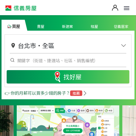
買屋
賣屋
新建案
租屋
信義居家
台北市
・
全區
找好屋
👉 你的月薪可以買多少錢的房子？
推薦