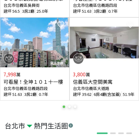
台北市信義區吳興街
台北市信義區信義路四段
建坪
56.5
3房2廳
25.0年
建坪
51.63
3房2廳
0.7年
7,998
3,800
萬
萬
可看屋！全坤１０１十一樓
信義區大空間美寓
台北市信義區信義路四段
台北市信義區大道路
建坪
51.63
3房2廳
0.7年
建坪
39.62
6房4廳(含加蓋)
51.9年
台北市
熱門生活圈