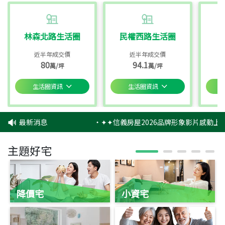
林森北路生活圈
民權西路生活圈
近半年成交價
近半年成交價
80
94.1
萬/坪
萬/坪
生活圈資訊
生活圈資訊
最新消息
‧
✦✦信義房屋2026品牌形象影片感動上映
主題好宅
降價宅
小資宅