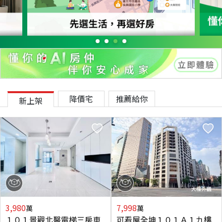
降價宅
推薦給你
新上架
3,980
7,998
萬
萬
１０１景觀北醫電梯三房車
可看屋全坤１０１Ａ１九樓