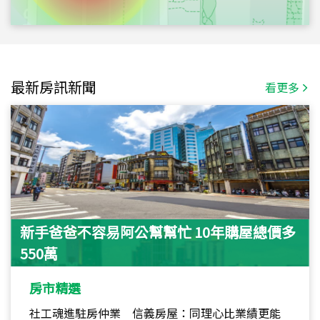
最新房訊新聞
看更多
新手爸爸不容易阿公幫幫忙 10年購屋總價多
550萬
房市精選
社工魂進駐房仲業 信義房屋：同理心比業績更能