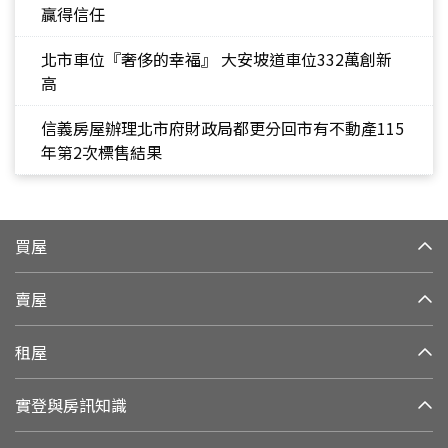
贏得信任
北市車位『奢侈的幸福』 大安坡道車位332萬創新
高
信義房屋辦理北市府財政局都更分回市有不動產115
年第2次標售結果
買屋
賣屋
租屋
實登與房訊知識