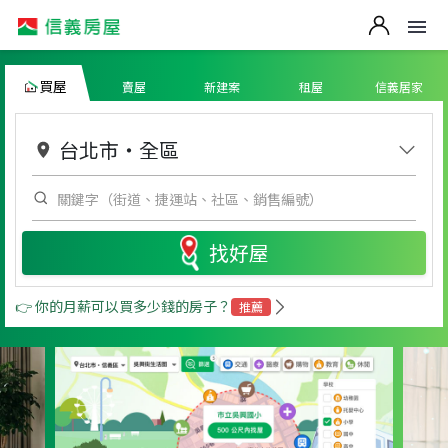
買屋
賣屋
新建案
租屋
信義居家
台北市
・
全區
找好屋
👉 你的月薪可以買多少錢的房子？
推薦