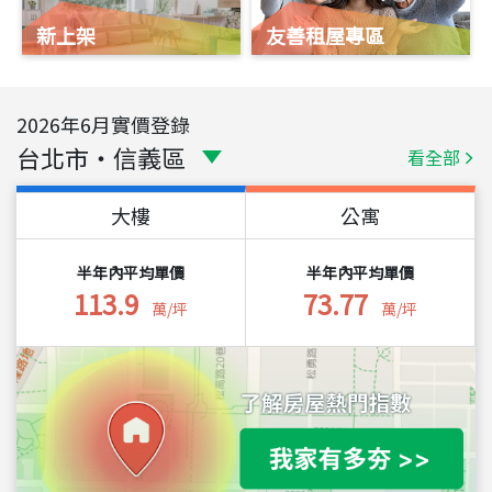
新上架
友善租屋專區
2026
年
6
月實價登錄
台北市
・
信義區
看全部
大樓
公寓
半年內平均單價
半年內平均單價
113.9
73.77
萬/坪
萬/坪