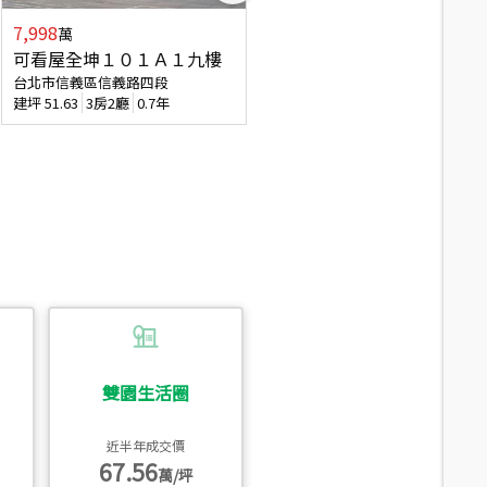
7,998
3,800
萬
萬
可看屋全坤１０１Ａ１九樓
信義區大空間美寓
台北市信義區信義路四段
台北市信義區大道路
建坪
51.63
3房2廳
0.7年
建坪
39.62
6房4廳(含加蓋)
51.9
雙園生活圈
近半年成交價
67.56
萬/坪