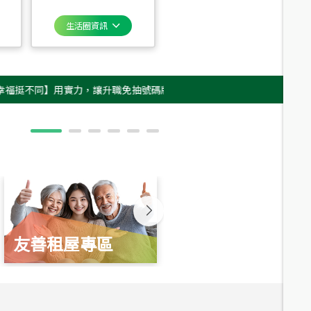
生活圈資訊
同】用實力，讓升職免抽號碼牌！最新雇主品牌影片上架，立即GO！(ﾉ>ω
友善租屋專區
新婚起家厝
總價
1,350
萬
總價