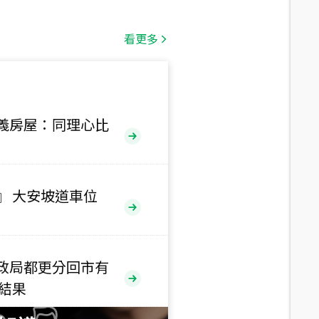
總價
530
萬
看更多
路二段
總價
5,800
萬
路
義房屋：同理心比
總價
1,938
萬
三段
』 大安坡道車位
總價
1,350
萬
政局都更分回市有
總價
售結果
1,020
萬