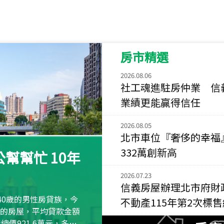
115
年
07
月 成交
長隄
新北市永和區環河西
房市精選
115
年
07
月 成交
央央
2026.08.06
新竹縣竹北市高鐵八
社工魂進駐房仲業 信
業績更能贏得信任
115
年
07
月 成交
小西華
2026.08.05
台北市內湖區康寧路
北市車位『奢侈的幸福
115
年
07
月 成交
332萬創新高
幫幫忙 10年
捷豹
台北市中山區長春路
2026.07.23
信義房屋辦理北市府財
115
年
07
月 成交
40歲的男性房貸族，今
不動產115年第2次標
十泉十美
萬元的房屋，平均貸款金額
台北市北投區光明路
屋總價921.6萬元，多出