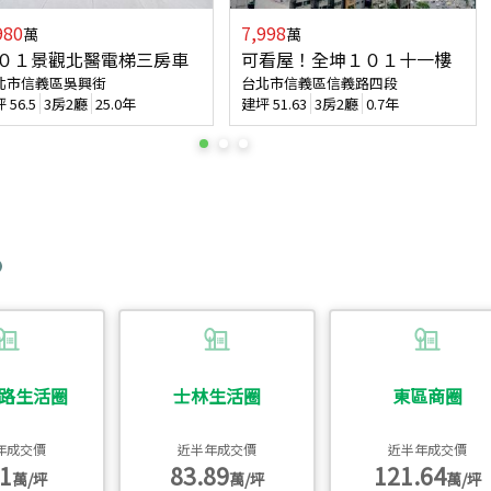
980
7,998
萬
萬
０１景觀北醫電梯三房車
可看屋！全坤１０１十一樓
北市信義區吳興街
台北市信義區信義路四段
坪
56.5
3房2廳
25.0年
建坪
51.63
3房2廳
0.7年
路生活圈
士林生活圈
東區商圈
年成交價
近半年成交價
近半年成交價
1
83.89
121.64
萬/坪
萬/坪
萬/坪