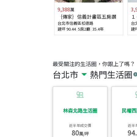
9,388
3,
萬
｛傳家｝信義計畫區五房讚
１
台北市信義區松德路
台
建坪
90.44
5房2廳
35.4年
建
最受關注的生活圈，你跟上了嗎？
台北市
熱門生活圈
林森北路生活圈
民權西
近半年成交價
近半
80
94.
萬/坪