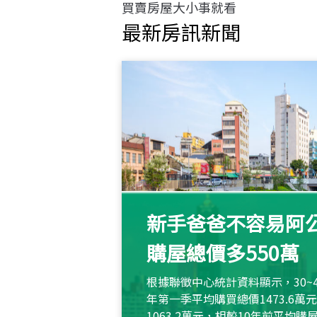
買賣房屋大小事就看
最新房訊新聞
新手爸爸不容易阿公
購屋總價多550萬
根據聯徵中心統計資料顯示，30~
年第一季平均購買總價1473.6
1063.2萬元，相較10年前平均購