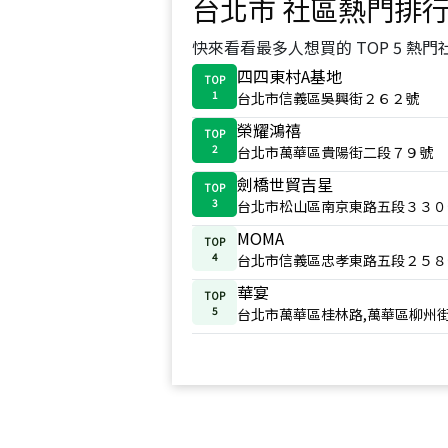
台北市
社區熱門排
快來看看最多人想買的 TOP 5 熱門
四四東村A基地
TOP
1
台北市信義區吳興街２６２號
榮耀鴻禧
TOP
2
台北市萬華區貴陽街二段７９號
劍橋世貿吉星
TOP
3
台北市松山區南京東路五段３３０
MOMA
TOP
4
台北市信義區忠孝東路五段２５８
華宴
TOP
5
台北市萬華區桂林路,萬華區柳州