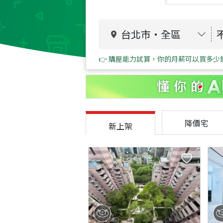
台北市
・
全區
👉 購屋能力試算，你的月薪可以買多少
降價宅
新上架