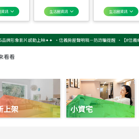
圈資訊
生活圈資訊
生活圈資訊
形象影片感動上映✦✦
‧
信義房屋聲明稿－防詐騙提醒
‧
【#信義幸福挺不
來看看
新上架
小資宅
115
年
07
月 成交
捷豹
台北市中山區長春路
115
年
07
月 成交