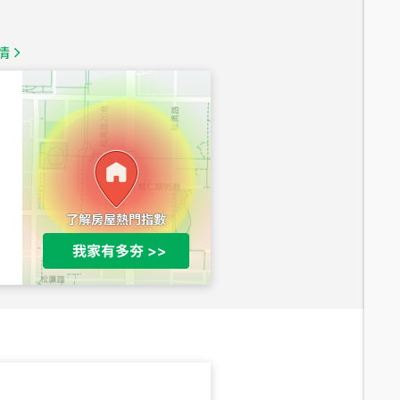
1,020
萬
情
總價
490
萬
總價
1,808
萬
總價
530
萬
路二段
總價
5,800
萬
路