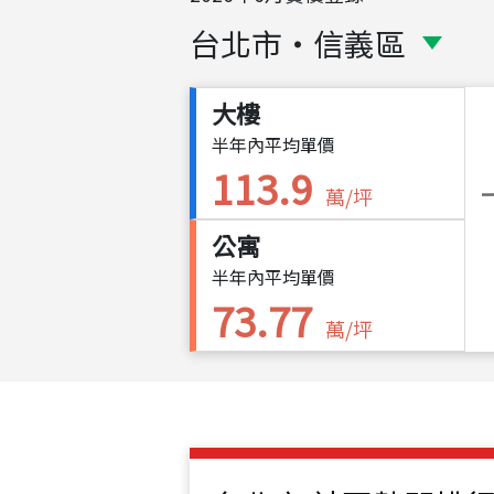
台北市
・
信義區
大樓
半年內平均單價
113.9
萬/坪
公寓
半年內平均單價
73.77
萬/坪