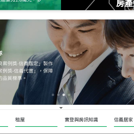
房產
115
年
07
月 成交
四維天廈
新竹市新竹市四維路
115
年
07
月 成交
菁英典藏
新竹市新竹市慈祥路
租屋
實登與房訊知識
信義居家