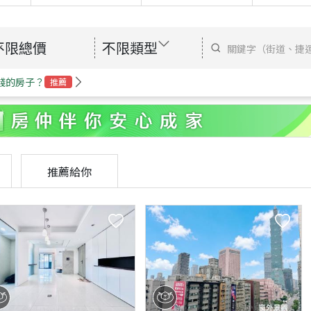
不限總價
不限類型
錢的房子？
推薦
推薦給你