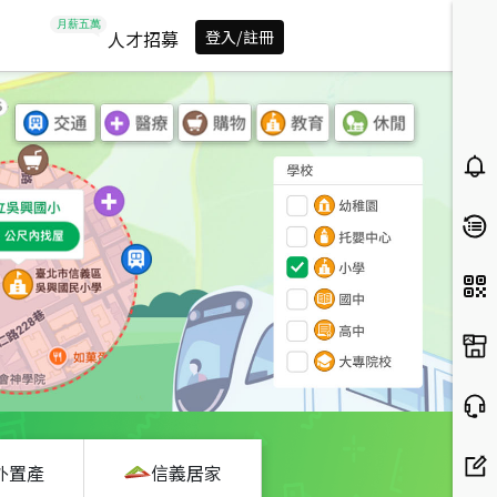
人才招募
登入/註冊
外置產
信義居家