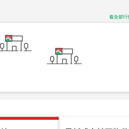
十泉十美
台北市北投區光明路
看全部行
115
年
07
月 成交
四維天廈
新竹市新竹市四維路
115
年
07
月 成交
菁英典藏
新竹市新竹市慈祥路
115
年
07
月 成交
長隄
新北市永和區環河西
115
年
07
月 成交
央央
新竹縣竹北市高鐵八