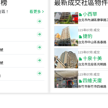
行榜
最新成交社區物件
115
年
07
月 成交
小西華
社區！
看更多
台北市內湖區康寧路
115
年
07
月 成交
捷豹
台北市中山區長春路
115
年
07
月 成交
號
十泉十美
台北市北投區光明路
號
115
年
07
月 成交
四維天廈
街
新竹市新竹市四維路
115
年
07
月 成交
菁英典藏
新竹市新竹市慈祥路