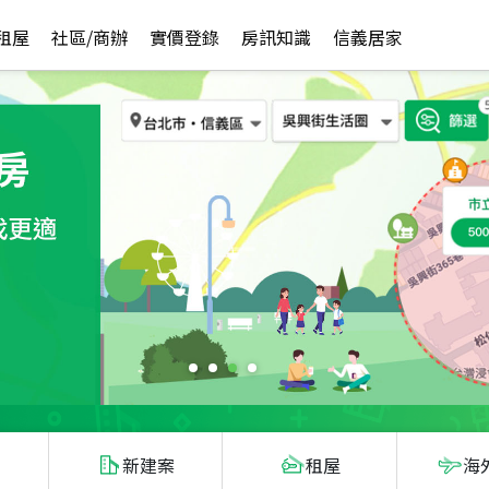
租屋
社區/商辦
實價登錄
房訊知識
信義居家
新建案
租屋
海