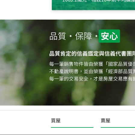
約550萬元，且貸款金額也多
買屋
賣屋