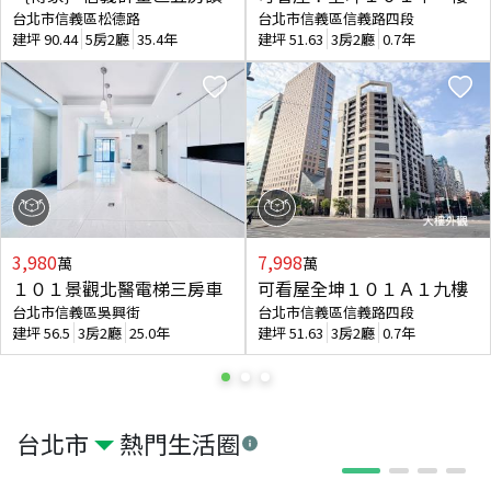
台北市信義區松德路
台北市信義區信義路四段
建坪
90.44
5房2廳
35.4年
建坪
51.63
3房2廳
0.7年
3,980
7,998
萬
萬
１０１景觀北醫電梯三房車
可看屋全坤１０１Ａ１九樓
台北市信義區吳興街
台北市信義區信義路四段
建坪
56.5
3房2廳
25.0年
建坪
51.63
3房2廳
0.7年
台北市
熱門生活圈