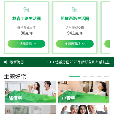
林森北路生活圈
民權西路生活圈
近半年成交價
近半年成交價
80
94.1
萬/坪
萬/坪
生活圈資訊
生活圈資訊
最新消息
‧
✦✦信義房屋2026品牌形象影片感動上映
主題好宅
降價宅
小資宅