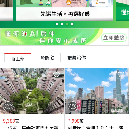
降價宅
推薦給你
新上架
9,388
7,998
萬
萬
｛傳家｝信義計畫區五房讚
可看屋！全坤１０１十一樓