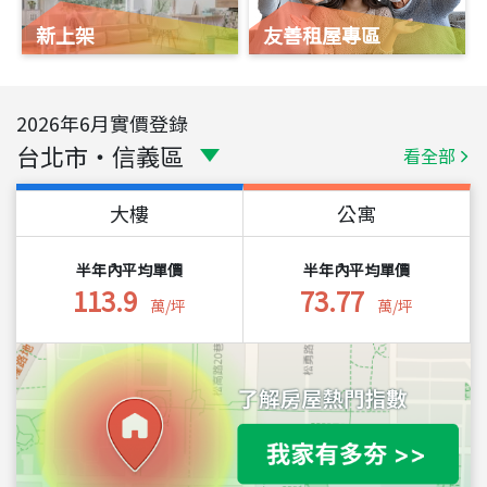
新上架
友善租屋專區
2026
年
6
月實價登錄
台北市
・
信義區
看全部
大樓
公寓
半年內平均單價
半年內平均單價
113.9
73.77
萬/坪
萬/坪