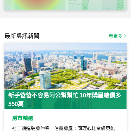
最新房訊新聞
看更多
新手爸爸不容易阿公幫幫忙 10年購屋總價多
550萬
房市精選
社工魂進駐房仲業 信義房屋：同理心比業績更能