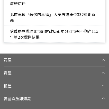
贏得信任
北市車位『奢侈的幸福』 大安坡道車位332萬創新
高
信義房屋辦理北市府財政局都更分回市有不動產115
年第2次標售結果
買屋
賣屋
租屋
實登與房訊知識