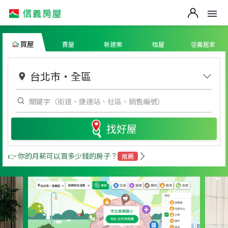
買屋
賣屋
新建案
租屋
信義居家
台北市
・
全區
找好屋
👉 你的月薪可以買多少錢的房子？
推薦