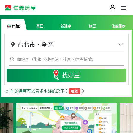
買屋
賣屋
新建案
租屋
信義居家
台北市
・
全區
找好屋
👉 你的月薪可以買多少錢的房子？
推薦