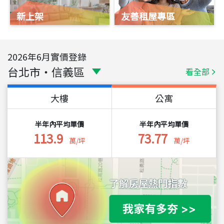
新上架
友善租屋專區
2026
年
6
月實價登錄
台北市
・
信義區
看全部
大樓
公寓
半年內平均單價
半年內平均單價
113.9
73.77
萬/坪
萬/坪