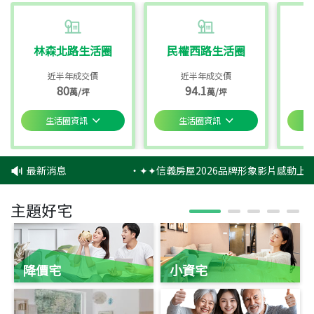
林森北路生活圈
民權西路生活圈
近半年成交價
近半年成交價
80
94.1
萬/坪
萬/坪
生活圈資訊
生活圈資訊
最新消息
‧
✦✦信義房屋2026品牌形象影片感動上映
主題好宅
降價宅
小資宅