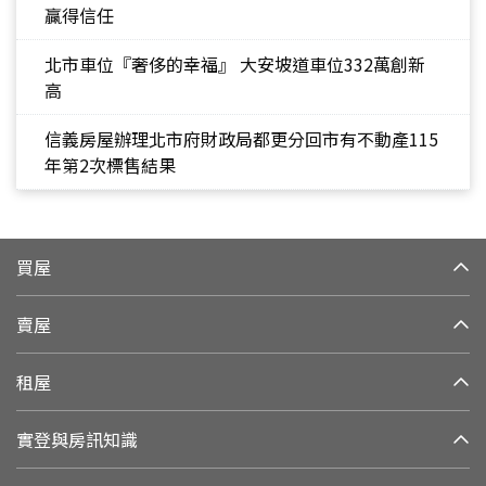
贏得信任
北市車位『奢侈的幸福』 大安坡道車位332萬創新
高
信義房屋辦理北市府財政局都更分回市有不動產115
年第2次標售結果
買屋
賣屋
租屋
實登與房訊知識