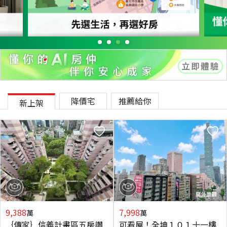
降價宅
推薦給你
新上架
9,388
7,998
萬
萬
｛傳家｝信義計畫區五房讚
可看屋！全坤１０１十一樓