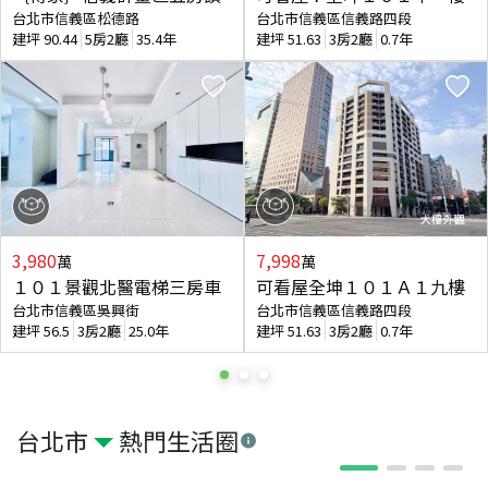
台北市信義區松德路
台北市信義區信義路四段
建坪
90.44
5房2廳
35.4年
建坪
51.63
3房2廳
0.7年
3,980
7,998
萬
萬
１０１景觀北醫電梯三房車
可看屋全坤１０１Ａ１九樓
台北市信義區吳興街
台北市信義區信義路四段
建坪
56.5
3房2廳
25.0年
建坪
51.63
3房2廳
0.7年
台北市
熱門生活圈