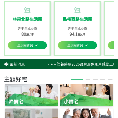
林森北路生活圈
民權西路生活圈
近半年成交價
近半年成交價
80
94.1
萬/坪
萬/坪
生活圈資訊
生活圈資訊
最新消息
‧
✦✦信義房屋2026品牌形象影片感動上映
主題好宅
降價宅
小資宅