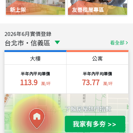
新上架
友善租屋專區
2026
年
6
月實價登錄
台北市
・
信義區
看全部
大樓
公寓
半年內平均單價
半年內平均單價
113.9
73.77
萬/坪
萬/坪