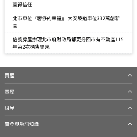
贏得信任
北市車位『奢侈的幸福』 大安坡道車位332萬創新
高
信義房屋辦理北市府財政局都更分回市有不動產115
年第2次標售結果
買屋
賣屋
租屋
實登與房訊知識