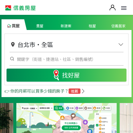
買屋
賣屋
新建案
租屋
信義居家
台北市
・
全區
找好屋
👉 你的月薪可以買多少錢的房子？
推薦