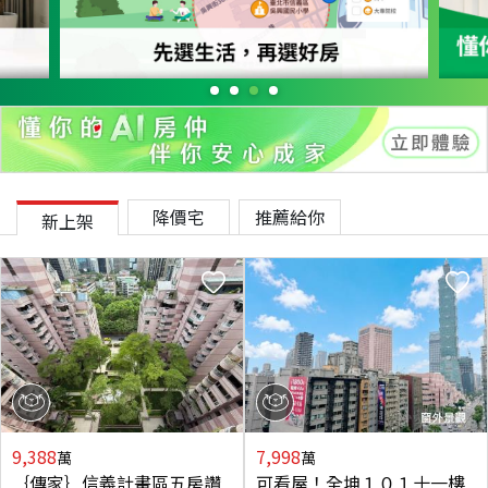
降價宅
推薦給你
新上架
9,388
7,998
萬
萬
｛傳家｝信義計畫區五房讚
可看屋！全坤１０１十一樓