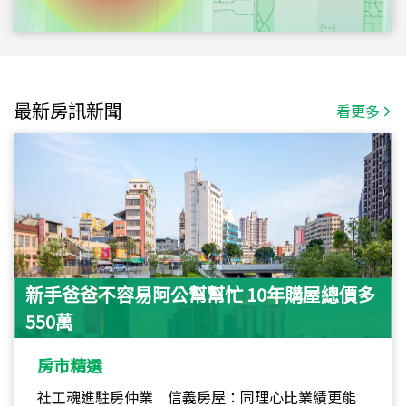
最新房訊新聞
看更多
新手爸爸不容易阿公幫幫忙 10年購屋總價多
550萬
房市精選
社工魂進駐房仲業 信義房屋：同理心比業績更能