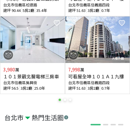
台北市信義區松德路
台北市信義區信義路四段
建坪
90.44
5房2廳
35.4年
建坪
51.63
3房2廳
0.7年
3,980
7,998
萬
萬
１０１景觀北醫電梯三房車
可看屋全坤１０１Ａ１九樓
台北市信義區吳興街
台北市信義區信義路四段
建坪
56.5
3房2廳
25.0年
建坪
51.63
3房2廳
0.7年
台北市
熱門生活圈