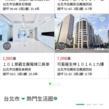
台北市信義區松德路
台北市信義區信義路四段
建坪
90.44
5房2廳
35.4年
建坪
51.63
3房2廳
0.7年
3,980
7,998
萬
萬
１０１景觀北醫電梯三房車
可看屋全坤１０１Ａ１九樓
台北市信義區吳興街
台北市信義區信義路四段
建坪
56.5
3房2廳
25.0年
建坪
51.63
3房2廳
0.7年
台北市
熱門生活圈