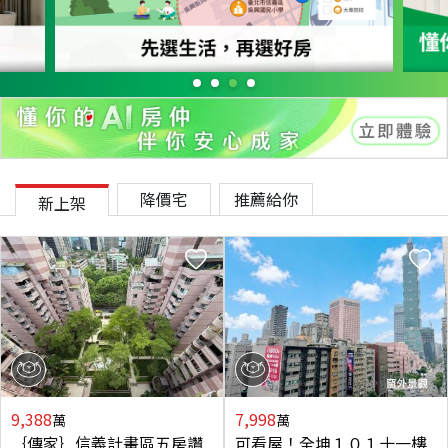
降價宅
推薦給你
新上架
9,388
7,998
萬
萬
｛傳家｝信義計畫區五房讚
可看屋！全坤１０１十一樓