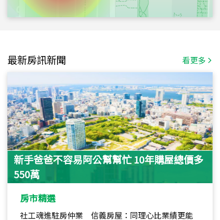
最新房訊新聞
看更多
新手爸爸不容易阿公幫幫忙 10年購屋總價多
550萬
房市精選
社工魂進駐房仲業 信義房屋：同理心比業績更能