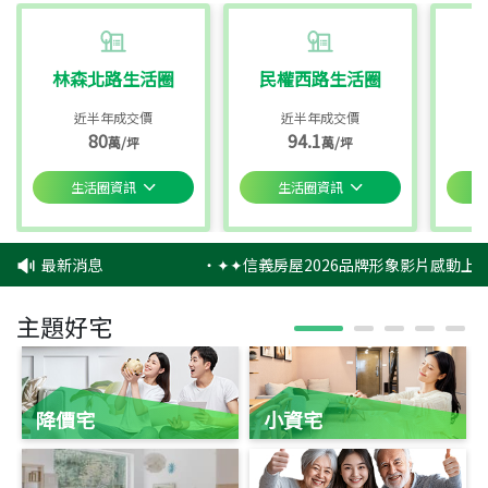
林森北路生活圈
民權西路生活圈
近半年成交價
近半年成交價
80
94.1
萬/坪
萬/坪
生活圈資訊
生活圈資訊
最新消息
‧
✦✦信義房屋2026品牌形象影片感動上映
主題好宅
降價宅
小資宅