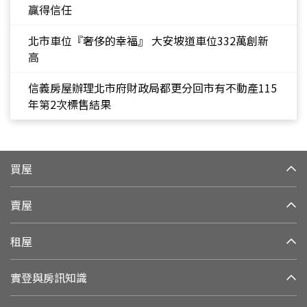
贏得信任
北市車位『奢侈的幸福』 大安坡道車位332萬創新
高
信義房屋辦理北市府財政局都更分回市有不動產115
年第2次標售結果
買屋
賣屋
租屋
實登與房訊知識