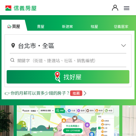
買屋
賣屋
新建案
租屋
信義居家
台北市
・
全區
找好屋
👉 你的月薪可以買多少錢的房子？
推薦