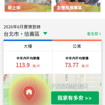
新上架
友善租屋專區
2026
年
6
月實價登錄
台北市
・
信義區
看全部
大樓
公寓
半年內平均單價
半年內平均單價
113.9
73.77
萬/坪
萬/坪