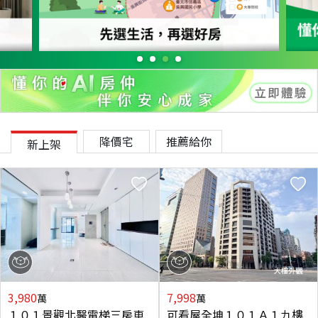
降價宅
推薦給你
新上架
3,980
7,998
萬
萬
１０１景觀北醫電梯三房車
可看屋全坤１０１Ａ１九樓