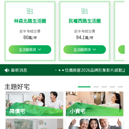
林森北路生活圈
民權西路生活圈
近半年成交價
近半年成交價
80
94.1
萬/坪
萬/坪
生活圈資訊
生活圈資訊
最新消息
‧
✦✦信義房屋2026品牌形象影片感動上映
主題好宅
降價宅
小資宅