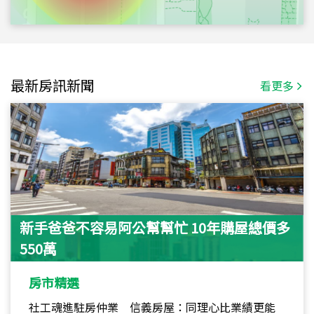
最新房訊新聞
看更多
新手爸爸不容易阿公幫幫忙 10年購屋總價多
550萬
房市精選
社工魂進駐房仲業 信義房屋：同理心比業績更能