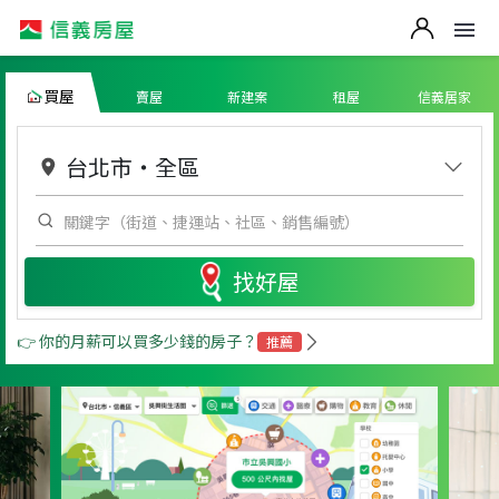
買屋
賣屋
新建案
租屋
信義居家
台北市
・
全區
找好屋
👉 你的月薪可以買多少錢的房子？
推薦