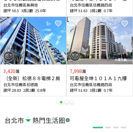
台北市信義區吳興街
台北市信義區信義路四段
建坪
56.5
3房2廳
25.0年
建坪
51.63
3房2廳
0.7年
3,420
7,998
萬
萬
｛全新｝松德８８電梯２房
可看屋全坤１０１Ａ１九樓
台北市信義區松德路
台北市信義區信義路四段
建坪
28.83
2房2廳
0.8年
建坪
51.63
3房2廳
0.7年
台北市
熱門生活圈