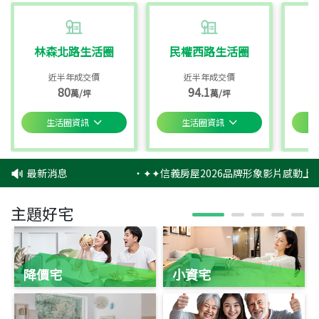
林森北路生活圈
民權西路生活圈
近半年成交價
近半年成交價
80
94.1
萬/坪
萬/坪
生活圈資訊
生活圈資訊
最新消息
‧
✦✦信義房屋2026品牌形象影片感動上映
主題好宅
降價宅
小資宅