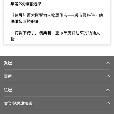
年第2次標售結果
《住展》百大影響力人物周俊吉——房市最熱時，他
偏做最麻煩的事
「傳賢不傳子」樹典範 施振榮膺首屆東方領袖人
物
買屋
賣屋
租屋
實登與房訊知識