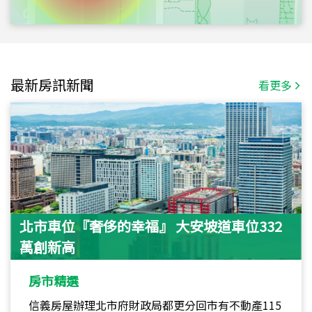
最新房訊新聞
看更多
北市車位『奢侈的幸福』 大安坡道車位332
萬創新高
房市精選
信義房屋辦理北市府財政局都更分回市有不動產115