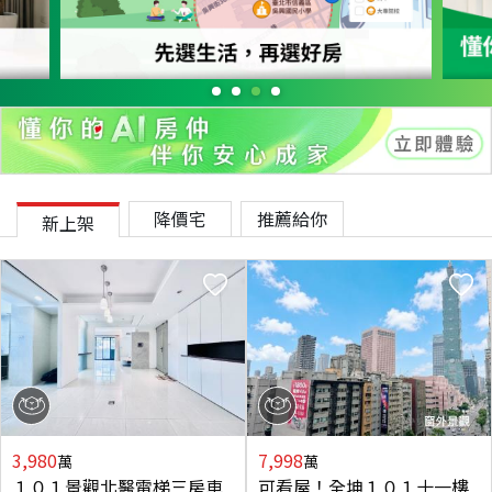
降價宅
推薦給你
新上架
3,980
7,998
萬
萬
１０１景觀北醫電梯三房車
可看屋！全坤１０１十一樓