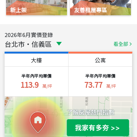
新上架
友善租屋專區
2026
年
6
月實價登錄
台北市
・
信義區
看全部
大樓
公寓
半年內平均單價
半年內平均單價
113.9
73.77
萬/坪
萬/坪