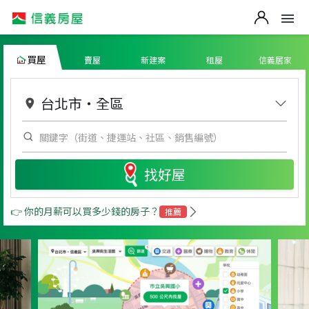
買屋
賣屋
新建案
租屋
信義居家
台北市
・
全區
找好屋
👉 你的月薪可以買多少錢的房子？
推薦