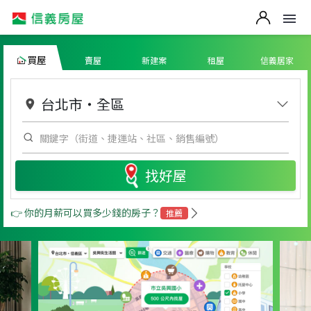
買屋
賣屋
新建案
租屋
信義居家
台北市
・
全區
找好屋
👉 你的月薪可以買多少錢的房子？
推薦