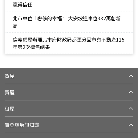
贏得信任
北市車位『奢侈的幸福』 大安坡道車位332萬創新
高
信義房屋辦理北市府財政局都更分回市有不動產115
年第2次標售結果
買屋
賣屋
租屋
實登與房訊知識