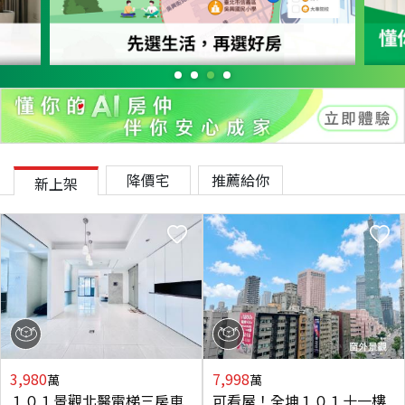
降價宅
推薦給你
新上架
3,980
7,998
萬
萬
１０１景觀北醫電梯三房車
可看屋！全坤１０１十一樓