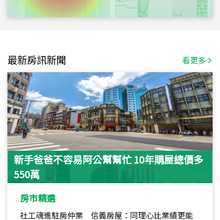
最新房訊新聞
看更多
新手爸爸不容易阿公幫幫忙 10年購屋總價多
550萬
房市精選
社工魂進駐房仲業 信義房屋：同理心比業績更能