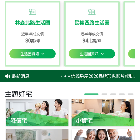
林森北路生活圈
民權西路生活圈
近半年成交價
近半年成交價
80
94.1
萬/坪
萬/坪
生活圈資訊
生活圈資訊
最新消息
‧
✦✦信義房屋2026品牌形象影片感動上映
主題好宅
降價宅
小資宅