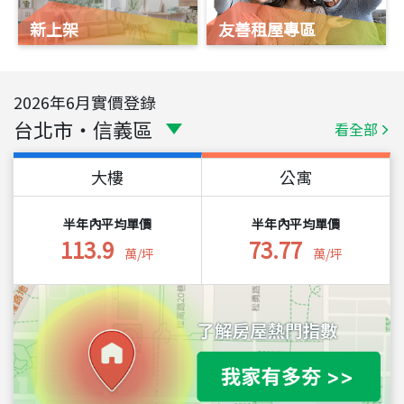
新上架
友善租屋專區
2026
年
6
月實價登錄
台北市
・
信義區
看全部
大樓
公寓
半年內平均單價
半年內平均單價
113.9
73.77
萬/坪
萬/坪