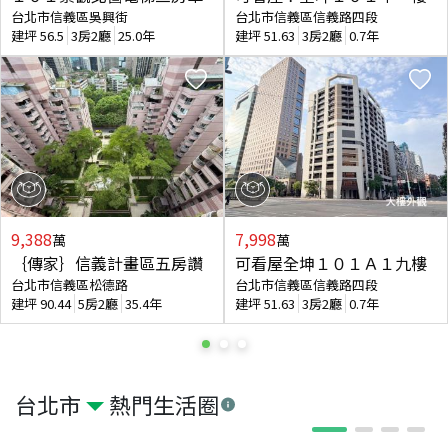
台北市信義區吳興街
台北市信義區信義路四段
建坪
56.5
3房2廳
25.0年
建坪
51.63
3房2廳
0.7年
9,388
7,998
萬
萬
｛傳家｝信義計畫區五房讚
可看屋全坤１０１Ａ１九樓
台北市信義區松德路
台北市信義區信義路四段
建坪
90.44
5房2廳
35.4年
建坪
51.63
3房2廳
0.7年
台北市
熱門生活圈