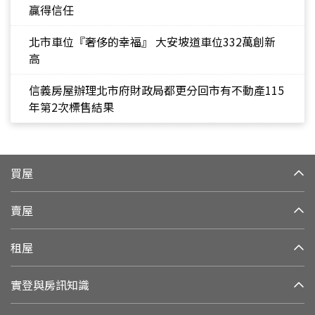
贏得信任
北市車位『奢侈的幸福』 大安坡道車位332萬創新
高
信義房屋辦理北市府財政局都更分回市有不動產115
年第2次標售結果
買屋
賣屋
租屋
實登與房訊知識