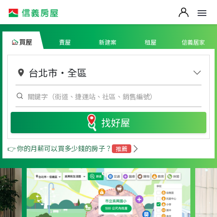
買屋
賣屋
新建案
租屋
信義居家
台北市
・
全區
找好屋
👉 你的月薪可以買多少錢的房子？
推薦