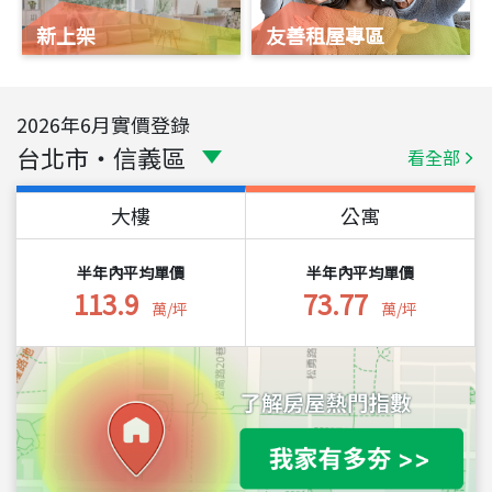
新上架
友善租屋專區
2026
年
6
月實價登錄
台北市
・
信義區
看全部
大樓
公寓
半年內平均單價
半年內平均單價
113.9
73.77
萬/坪
萬/坪