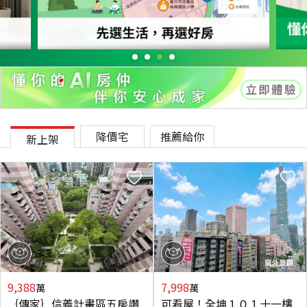
降價宅
推薦給你
新上架
9,388
7,998
萬
萬
｛傳家｝信義計畫區五房讚
可看屋！全坤１０１十一樓