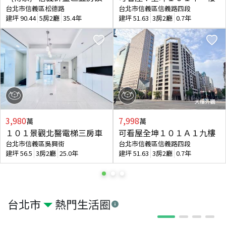
台北市信義區松德路
台北市信義區信義路四段
建坪
90.44
5房2廳
35.4年
建坪
51.63
3房2廳
0.7年
3,980
7,998
萬
萬
１０１景觀北醫電梯三房車
可看屋全坤１０１Ａ１九樓
台北市信義區吳興街
台北市信義區信義路四段
建坪
56.5
3房2廳
25.0年
建坪
51.63
3房2廳
0.7年
台北市
熱門生活圈