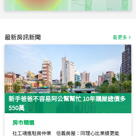
最新房訊新聞
看更多
新手爸爸不容易阿公幫幫忙 10年購屋總價多
550萬
房市精選
社工魂進駐房仲業 信義房屋：同理心比業績更能