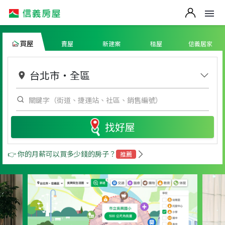
買屋
賣屋
新建案
租屋
信義居家
台北市
・
全區
找好屋
👉 你的月薪可以買多少錢的房子？
推薦