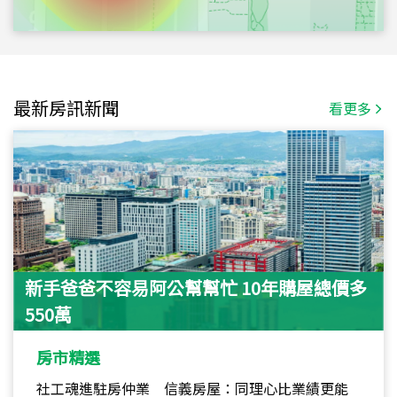
最新房訊新聞
看更多
新手爸爸不容易阿公幫幫忙 10年購屋總價多
550萬
房市精選
社工魂進駐房仲業 信義房屋：同理心比業績更能