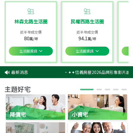
林森北路生活圈
民權西路生活圈
近半年成交價
近半年成交價
80
94.1
萬/坪
萬/坪
生活圈資訊
生活圈資訊
最新消息
‧
✦✦信義房屋2026品牌形象影片感動
主題好宅
降價宅
小資宅