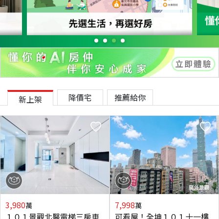
降價宅
推薦給你
新上架
3,980
7,998
萬
萬
１０１景觀北醫電梯三房車
可看屋！全坤１０１十一樓