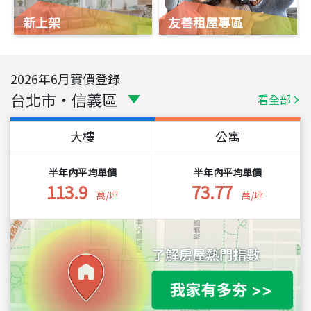
新上架
友善租屋專區
2026
年
6
月實價登錄
台北市
・
信義區
看全部
大樓
公寓
半年內平均單價
半年內平均單價
113.9
73.77
萬/坪
萬/坪