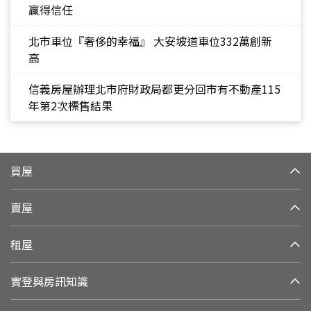
贏得信任
北市車位『奢侈的幸福』 大安坡道車位332萬創新
高
信義房屋辦理北市府財政局都更分回市有不動產115
年第2次標售結果
買屋
賣屋
租屋
實登與房訊知識