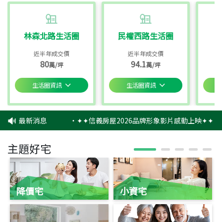
林森北路生活圈
民權西路生活圈
近半年成交價
近半年成交價
80
94.1
萬/坪
萬/坪
生活圈資訊
生活圈資訊
最新消息
‧
✦✦信義房屋2026品牌形象影片感動上映✦✦
‧
主題好宅
降價宅
小資宅