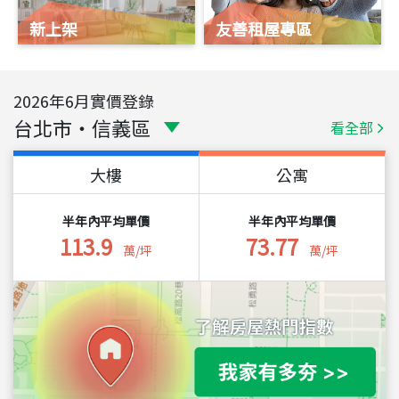
新上架
友善租屋專區
2026
年
6
月實價登錄
台北市
・
信義區
看全部
大樓
公寓
半年內平均單價
半年內平均單價
113.9
73.77
萬/坪
萬/坪