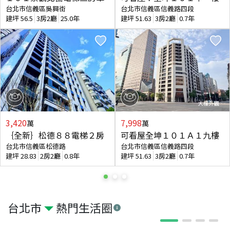
台北市信義區吳興街
台北市信義區信義路四段
建坪
56.5
3房2廳
25.0年
建坪
51.63
3房2廳
0.7年
3,420
7,998
萬
萬
｛全新｝松德８８電梯２房
可看屋全坤１０１Ａ１九樓
台北市信義區松德路
台北市信義區信義路四段
建坪
28.83
2房2廳
0.8年
建坪
51.63
3房2廳
0.7年
台北市
熱門生活圈