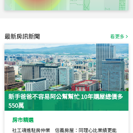
最新房訊新聞
看更多
新手爸爸不容易阿公幫幫忙 10年購屋總價多
550萬
房市精選
社工魂進駐房仲業 信義房屋：同理心比業績更能