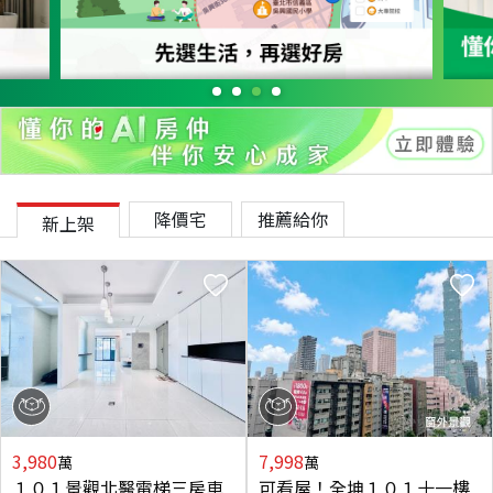
降價宅
推薦給你
新上架
3,980
7,998
萬
萬
１０１景觀北醫電梯三房車
可看屋！全坤１０１十一樓