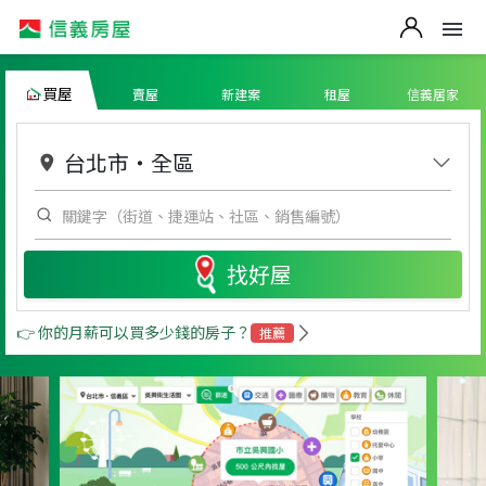
買屋
賣屋
新建案
租屋
信義居家
台北市
・
全區
找好屋
👉 你的月薪可以買多少錢的房子？
推薦