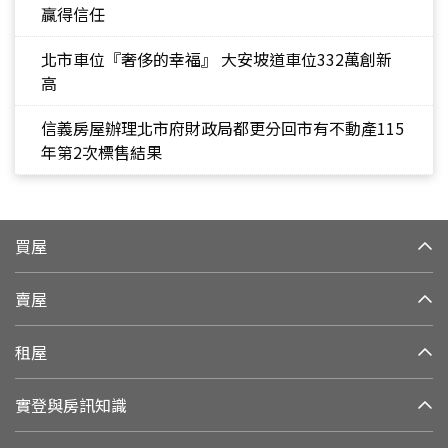
贏得信任
北市車位『奢侈的幸福』 大安坡道車位332萬創新
高
信義房屋辦理北市府財政局都更分回市有不動產115
年第2次標售結果
買屋
賣屋
租屋
實登與房訊知識