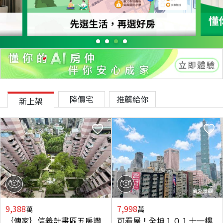
降價宅
推薦給你
新上架
9,388
7,998
萬
萬
｛傳家｝信義計畫區五房讚
可看屋！全坤１０１十一樓