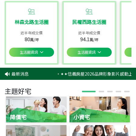
林森北路生活圈
民權西路生活圈
近半年成交價
近半年成交價
80
94.1
萬/坪
萬/坪
生活圈資訊
生活圈資訊
最新消息
‧
✦✦信義房屋2026品牌形象影片感動上映
主題好宅
降價宅
小資宅