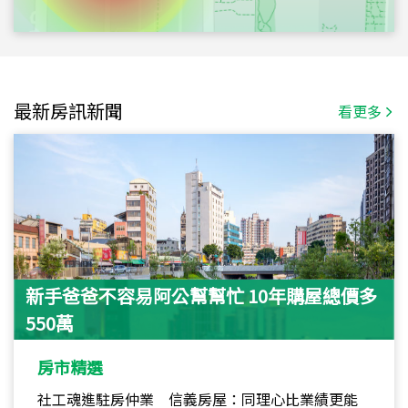
最新房訊新聞
看更多
新手爸爸不容易阿公幫幫忙 10年購屋總價多
550萬
房市精選
社工魂進駐房仲業 信義房屋：同理心比業績更能