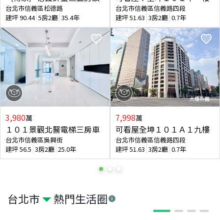
台北市信義區松德路
台北市信義區信義路四段
建坪
90.44
5房2廳
35.4年
建坪
51.63
3房2廳
0.7年
3,980
7,998
萬
萬
１０１景觀北醫電梯三房車
可看屋全坤１０１Ａ１九樓
台北市信義區吳興街
台北市信義區信義路四段
建坪
56.5
3房2廳
25.0年
建坪
51.63
3房2廳
0.7年
台北市
熱門生活圈