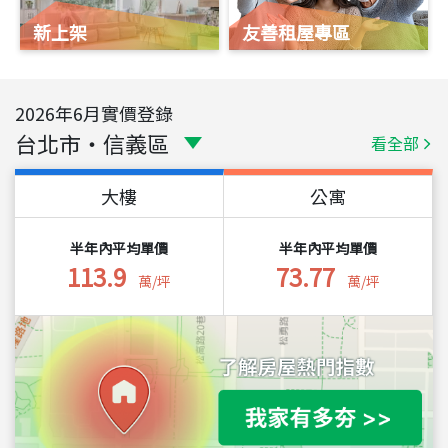
新上架
友善租屋專區
2026
年
6
月實價登錄
台北市
・
信義區
看全部
大樓
公寓
半年內平均單價
半年內平均單價
113.9
73.77
萬/坪
萬/坪