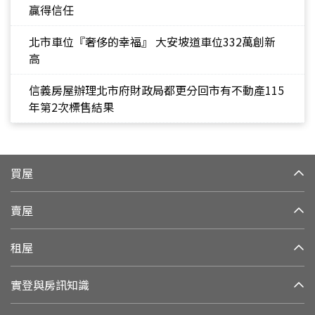
贏得信任
北市車位『奢侈的幸福』 大安坡道車位332萬創新
高
信義房屋辦理北市府財政局都更分回市有不動產115
年第2次標售結果
買屋
賣屋
租屋
實登與房訊知識