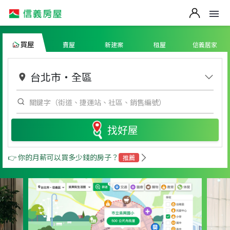
買屋
賣屋
新建案
租屋
信義居家
台北市
・
全區
找好屋
👉 你的月薪可以買多少錢的房子？
推薦