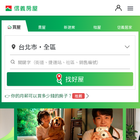
買屋
賣屋
新建案
租屋
信義居家
台北市
・
全區
找好屋
👉 你的月薪可以買多少錢的房子？
推薦