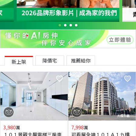
降價宅
推薦給你
新上架
3,980
7,998
萬
萬
１０１景觀北醫電梯三房車
可看屋全坤１０１Ａ１九樓