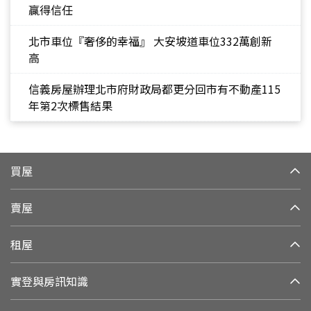
贏得信任
北市車位『奢侈的幸福』 大安坡道車位332萬創新
高
信義房屋辦理北市府財政局都更分回市有不動產115
年第2次標售結果
買屋
賣屋
租屋
實登與房訊知識