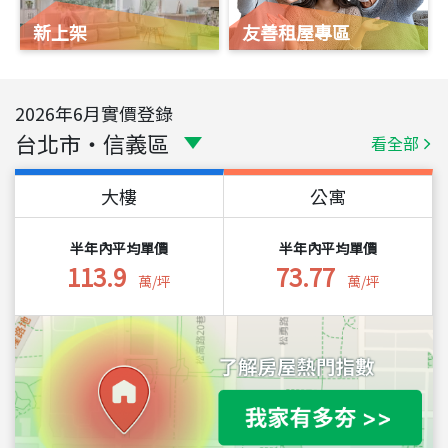
新上架
友善租屋專區
2026
年
6
月實價登錄
台北市
・
信義區
看全部
大樓
公寓
半年內平均單價
半年內平均單價
113.9
73.77
萬/坪
萬/坪