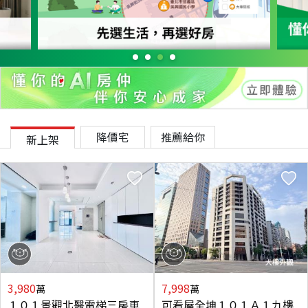
降價宅
推薦給你
新上架
3,980
7,998
萬
萬
１０１景觀北醫電梯三房車
可看屋全坤１０１Ａ１九樓