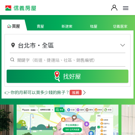
買屋
賣屋
新建案
租屋
信義居家
台北市
・
全區
找好屋
👉 你的月薪可以買多少錢的房子？
推薦