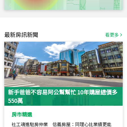
最新房訊新聞
看更多
新手爸爸不容易阿公幫幫忙 10年購屋總價多
550萬
房市精選
社工魂進駐房仲業 信義房屋：同理心比業績更能