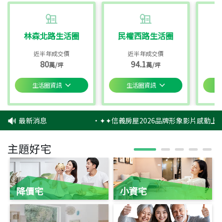
林森北路生活圈
民權西路生活圈
近半年成交價
近半年成交價
80
94.1
萬/坪
萬/坪
生活圈資訊
生活圈資訊
最新消息
‧
✦✦信義房屋2026品牌形象影片感動上映
主題好宅
降價宅
小資宅