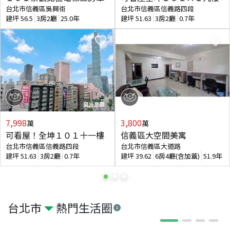
台北市信義區吳興街
台北市信義區信義路四段
建坪
56.5
3房2廳
25.0年
建坪
51.63
3房2廳
0.7年
7,998
3,800
萬
萬
可看屋！全坤１０１十一樓
信義區大空間美寓
台北市信義區信義路四段
台北市信義區大道路
建坪
51.63
3房2廳
0.7年
建坪
39.62
6房4廳(含加蓋)
51.9年
台北市
熱門生活圈