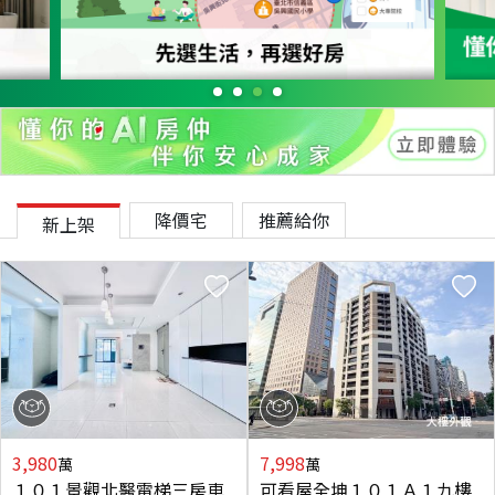
降價宅
推薦給你
新上架
3,980
7,998
萬
萬
１０１景觀北醫電梯三房車
可看屋全坤１０１Ａ１九樓