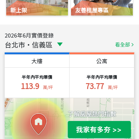
新上架
友善租屋專區
2026
年
6
月實價登錄
台北市
・
信義區
看全部
大樓
公寓
半年內平均單價
半年內平均單價
113.9
73.77
萬/坪
萬/坪