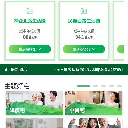
林森北路生活圈
民權西路生活圈
近半年成交價
近半年成交價
80
94.1
萬/坪
萬/坪
生活圈資訊
生活圈資訊
最新消息
‧
✦✦信義房屋2026品牌形象影片感動上映
主題好宅
降價宅
小資宅