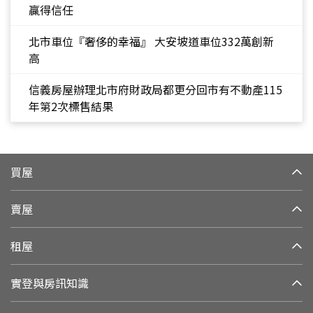
贏得信任
北市車位『奢侈的幸福』 大安坡道車位332萬創新
高
信義房屋辦理北市府財政局都更分回市有不動產115
年第2次標售結果
買屋
賣屋
租屋
實登與房訊知識