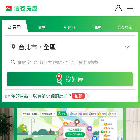
買屋
賣屋
新建案
租屋
信義居家
台北市
・
全區
找好屋
👉 你的月薪可以買多少錢的房子？
推薦