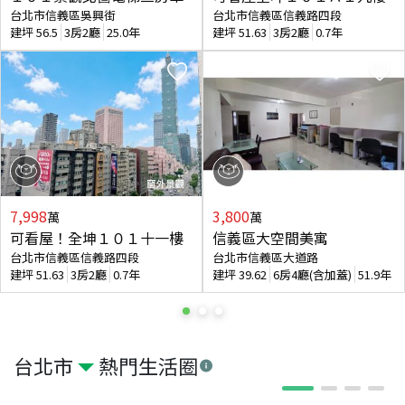
台北市信義區吳興街
台北市信義區信義路四段
建坪
56.5
3房2廳
25.0年
建坪
51.63
3房2廳
0.7年
7,998
3,800
萬
萬
可看屋！全坤１０１十一樓
信義區大空間美寓
台北市信義區信義路四段
台北市信義區大道路
建坪
51.63
3房2廳
0.7年
建坪
39.62
6房4廳(含加蓋)
51.9年
台北市
熱門生活圈