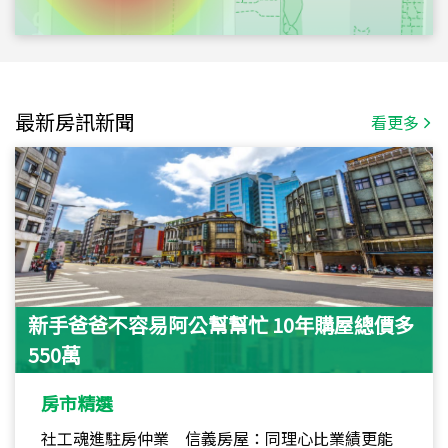
最新房訊新聞
看更多
新手爸爸不容易阿公幫幫忙 10年購屋總價多
550萬
房市精選
社工魂進駐房仲業 信義房屋：同理心比業績更能