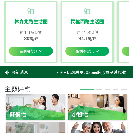
林森北路生活圈
民權西路生活圈
近半年成交價
近半年成交價
80
94.1
萬/坪
萬/坪
生活圈資訊
生活圈資訊
最新消息
‧
✦✦信義房屋2026品牌形象影片感動上映
主題好宅
降價宅
小資宅