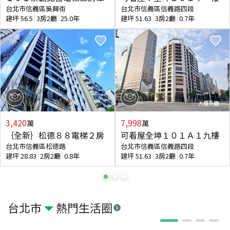
台北市信義區吳興街
台北市信義區信義路四段
建坪
56.5
3房2廳
25.0年
建坪
51.63
3房2廳
0.7年
3,420
7,998
萬
萬
｛全新｝松德８８電梯２房
可看屋全坤１０１Ａ１九樓
台北市信義區松德路
台北市信義區信義路四段
建坪
28.83
2房2廳
0.8年
建坪
51.63
3房2廳
0.7年
台北市
熱門生活圈