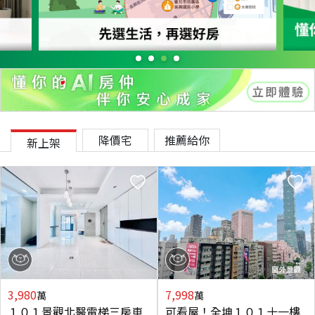
降價宅
推薦給你
新上架
3,980
7,998
萬
萬
１０１景觀北醫電梯三房車
可看屋！全坤１０１十一樓