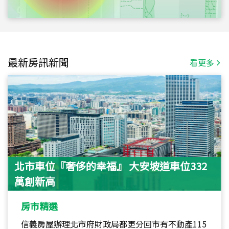
最新房訊新聞
看更多
北市車位『奢侈的幸福』 大安坡道車位332
萬創新高
房市精選
信義房屋辦理北市府財政局都更分回市有不動產115