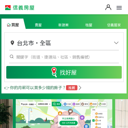
買屋
賣屋
新建案
租屋
信義居家
台北市
・
全區
找好屋
👉 你的月薪可以買多少錢的房子？
推薦