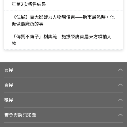
年第2次標售結果
《住展》百大影響力人物周俊吉——房市最熱時，他
偏做最麻煩的事
「傳賢不傳子」樹典範 施振榮膺首屆東方領袖人
物
買屋
賣屋
租屋
實登與房訊知識