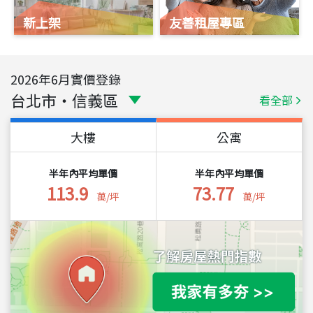
新上架
友善租屋專區
2026
年
6
月實價登錄
台北市
・
信義區
看全部
大樓
公寓
半年內平均單價
半年內平均單價
113.9
73.77
萬/坪
萬/坪