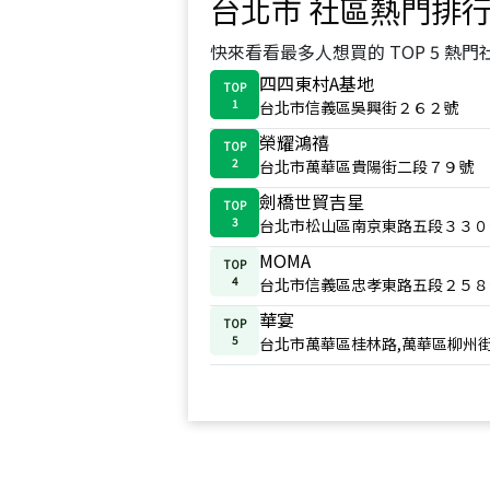
台北市
社區熱門排
快來看看最多人想買的 TOP 5 熱門
四四東村A基地
TOP
1
台北市信義區吳興街２６２號
榮耀鴻禧
TOP
2
台北市萬華區貴陽街二段７９號
劍橋世貿吉星
TOP
3
台北市松山區南京東路五段３３０
MOMA
TOP
4
台北市信義區忠孝東路五段２５８
華宴
TOP
5
台北市萬華區桂林路,萬華區柳州