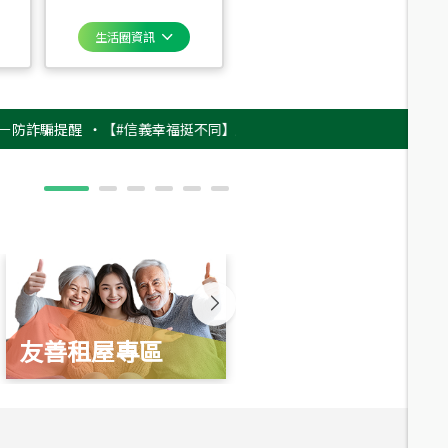
生活圈資訊
騙提醒
‧
【#信義幸福挺不同】用實力，讓升職免抽號碼牌！最新雇主品牌影片
友善租屋專區
新婚起家厝
總價