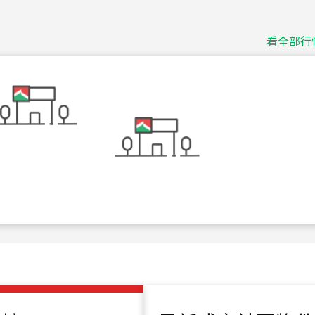
捷豹
台北市中山區長春路
看全部行
115
年
07
月 成交
十泉十美
台北市北投區光明路
115
年
07
月 成交
四維天廈
新竹市新竹市四維路
115
年
07
月 成交
菁英典藏
新竹市新竹市慈祥路
115
年
07
月 成交
長隄
新北市永和區環河西