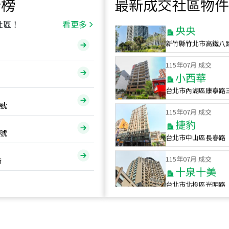
行榜
最新成交社區物件
115
年
07
月 成交
央央
社區！
看更多
新竹縣竹北市高鐵八
115
年
07
月 成交
小西華
台北市內湖區康寧路
115
年
07
月 成交
號
捷豹
台北市中山區長春路
號
115
年
07
月 成交
十泉十美
街
台北市北投區光明路
115
年
07
月 成交
四維天廈
新竹市新竹市四維路