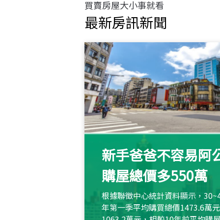
買賣房屋大小事就看
最新房訊新聞
新手爸爸不容易阿公
購屋總價多550萬
根據聯徵中心統計資料顯示，30~
年第一季平均購買總價1473.6
1063.2萬元，相較10年前平均購