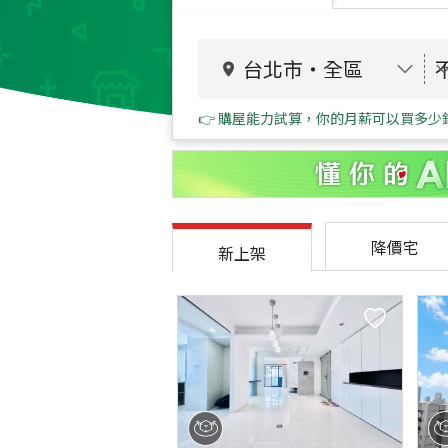
台北市
・
全區
👉 購屋能力試算，你的月薪可以買多少
降價宅
新上架