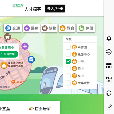
人才招募
登入/註冊
外置產
信義居家