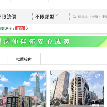
不限總價
不限類型
錢的房子？
推薦
推薦給你