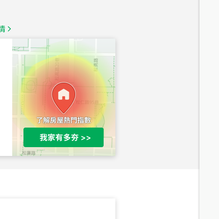
1,350
萬
情
總價
1,020
萬
總價
490
萬
總價
1,808
萬
總價
530
萬
路二段