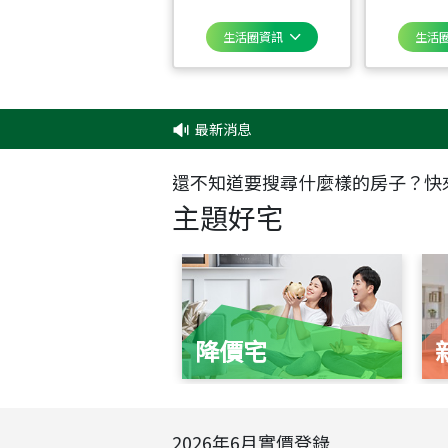
生活圈資訊
生活
最新消息
還不知道要搜尋什麼樣的房子？快
主題好宅
降價宅
2026
年
6
月實價登錄