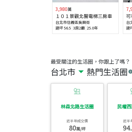
3,980
7,
萬
１０１景觀北醫電梯三房車
可
台北市信義區吳興街
台
建坪
56.5
3房2廳
25.0年
建
最受關注的生活圈，你跟上了嗎？
台北市
熱門生活圈
林森北路生活圈
民權西
近半年成交價
近半
80
94.
萬/坪