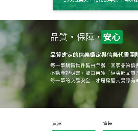
約550萬元，且貸款金額也多
買屋
賣屋