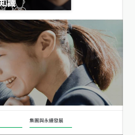
知識
總價
1,020
萬
總價
490
萬
總價
1,808
萬
集團與永續發展