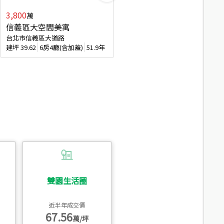
3,800
2,088
萬
萬
信義區大空間美寓
博愛精妝成家易
台北市信義區大道路
台北市信義區虎林街
建坪
39.62
6房4廳(含加蓋)
51.9年
建坪
20.47
3房2廳
56.4年
雙園生活圈
近半年成交價
67.56
萬/坪