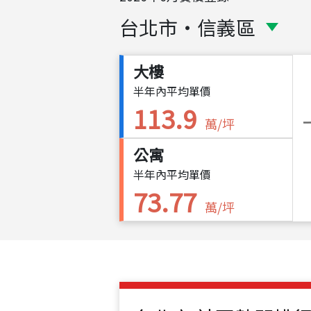
台北市
・
信義區
大樓
半年內平均單價
113.9
萬/坪
公寓
半年內平均單價
73.77
萬/坪