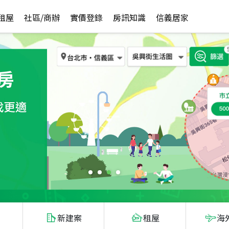
租屋
社區/商辦
實價登錄
房訊知識
信義居家
新建案
租屋
海