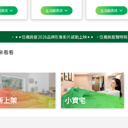
圈資訊
生活圈資訊
生活圈資訊
‧
✦✦信義房屋2026品牌形象影片感動上映✦✦
‧
信義房屋聲明稿－防詐
來看看
新上架
小資宅
115
年
07
月 成交