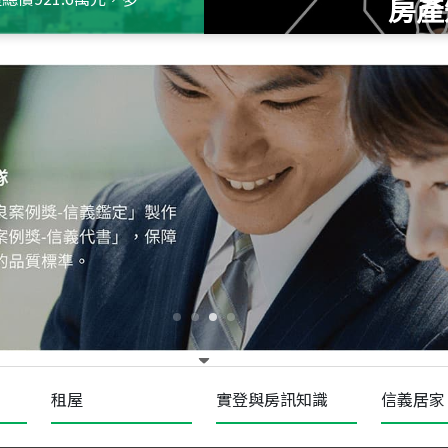
房產
115
年
07
月 成交
十泉十美
台北市北投區光明路
115
年
07
月 成交
四維天廈
新竹市新竹市四維路
115
年
07
月 成交
菁英典藏
新竹市新竹市慈祥路
租屋
實登與房訊知識
信義居家