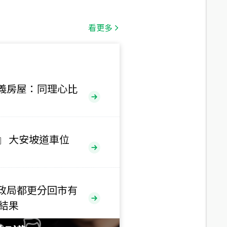
總價
1,808
萬
看更多
總價
530
萬
路二段
義房屋：同理心比
總價
5,800
萬
路
』 大安坡道車位
總價
1,938
萬
三段
政局都更分回市有
總價
售結果
1,350
萬