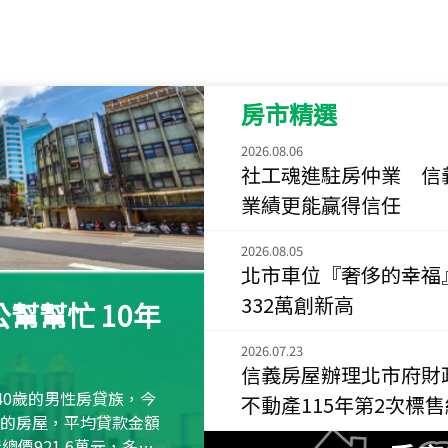
115
年
07
月 成交
菁英典藏
新竹市新竹市慈祥路
房市精選
115
年
07
月 成交
長隄
2026.08.06
新北市永和區環河西
社工魂進駐房仲業 信
業績更能贏得信任
115
年
07
月 成交
央央
2026.08.05
新竹縣竹北市高鐵八
北市車位『奢侈的幸福
115
年
07
月 成交
332萬創新高
幫幫忙 10年
小西華
台北市內湖區康寧路
2026.07.23
信義房屋辦理北市府財
115
年
07
月 成交
40歲的男性房貸族，今
不動產115年第2次標
捷豹
萬元的房屋，平均貸款金額
台北市中山區長春路
屋總價921.6萬元，多出