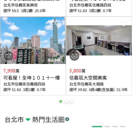
台北市信義區吳興街
台北市信義區信義路四段
建坪
56.5
3房2廳
25.0年
建坪
51.63
3房2廳
0.7年
7,998
3,800
萬
萬
可看屋！全坤１０１十一樓
信義區大空間美寓
台北市信義區信義路四段
台北市信義區大道路
建坪
51.63
3房2廳
0.7年
建坪
39.62
6房4廳(含加蓋)
51.9年
台北市
熱門生活圈