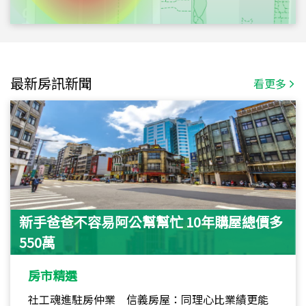
最新房訊新聞
看更多
新手爸爸不容易阿公幫幫忙 10年購屋總價多
550萬
房市精選
社工魂進駐房仲業 信義房屋：同理心比業績更能