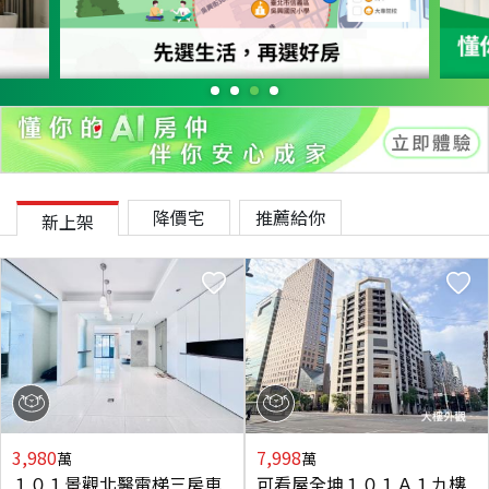
降價宅
推薦給你
新上架
3,980
7,998
萬
萬
１０１景觀北醫電梯三房車
可看屋全坤１０１Ａ１九樓