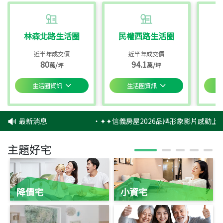
林森北路生活圈
民權西路生活圈
近半年成交價
近半年成交價
80
94.1
萬/坪
萬/坪
生活圈資訊
生活圈資訊
最新消息
‧
✦✦信義房屋2026品牌形象影片感動上映
主題好宅
降價宅
小資宅