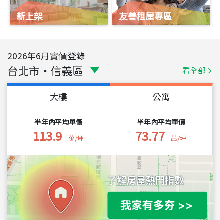
新上架
友善租屋專區
2026
年
6
月實價登錄
台北市
・
信義區
看全部
大樓
公寓
半年內平均單價
半年內平均單價
113.9
73.77
萬/坪
萬/坪