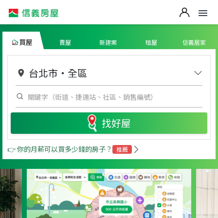
買屋
賣屋
新建案
租屋
信義居家
台北市
・
全區
找好屋
👉 你的月薪可以買多少錢的房子？
推薦