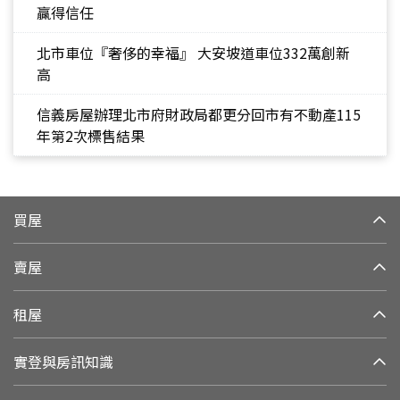
贏得信任
北市車位『奢侈的幸福』 大安坡道車位332萬創新
高
信義房屋辦理北市府財政局都更分回市有不動產115
年第2次標售結果
買屋
賣屋
租屋
實登與房訊知識