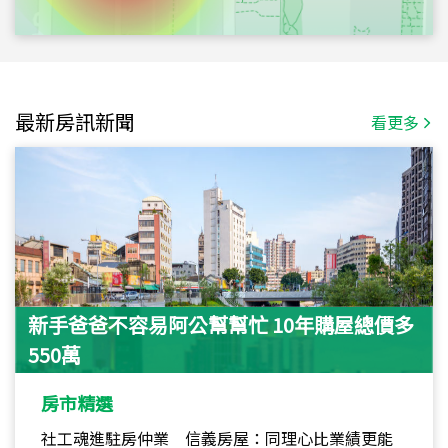
最新房訊新聞
看更多
新手爸爸不容易阿公幫幫忙 10年購屋總價多
550萬
房市精選
社工魂進駐房仲業 信義房屋：同理心比業績更能