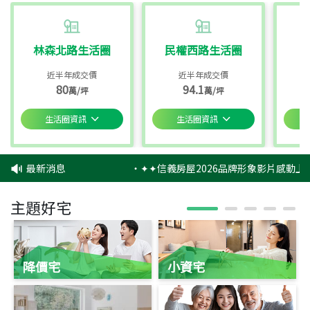
林森北路生活圈
民權西路生活圈
近半年成交價
近半年成交價
80
94.1
萬/坪
萬/坪
生活圈資訊
生活圈資訊
最新消息
‧
✦✦信義房屋2026品牌形象影片感動上映
主題好宅
降價宅
小資宅