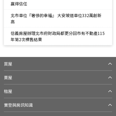
贏得信任
北市車位『奢侈的幸福』 大安坡道車位332萬創新
高
信義房屋辦理北市府財政局都更分回市有不動產115
年第2次標售結果
買屋
賣屋
租屋
實登與房訊知識