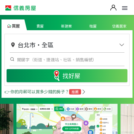
買屋
賣屋
新建案
租屋
信義居家
台北市
・
全區
找好屋
👉 你的月薪可以買多少錢的房子？
推薦