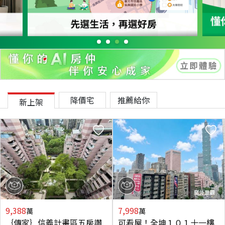
降價宅
推薦給你
新上架
9,388
7,998
萬
萬
｛傳家｝信義計畫區五房讚
可看屋！全坤１０１十一樓