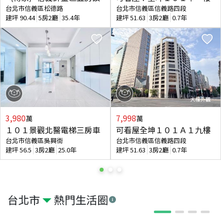
台北市信義區松德路
台北市信義區信義路四段
建坪
90.44
5房2廳
35.4年
建坪
51.63
3房2廳
0.7年
3,980
7,998
萬
萬
１０１景觀北醫電梯三房車
可看屋全坤１０１Ａ１九樓
台北市信義區吳興街
台北市信義區信義路四段
建坪
56.5
3房2廳
25.0年
建坪
51.63
3房2廳
0.7年
台北市
熱門生活圈