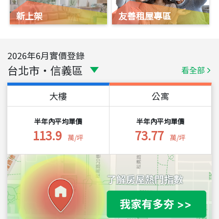
新上架
友善租屋專區
2026
年
6
月實價登錄
台北市
・
信義區
看全部
大樓
公寓
半年內平均單價
半年內平均單價
113.9
73.77
萬/坪
萬/坪