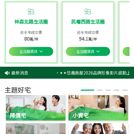
林森北路生活圈
民權西路生活圈
近半年成交價
近半年成交價
80
94.1
萬/坪
萬/坪
生活圈資訊
生活圈資訊
最新消息
‧
✦✦信義房屋2026品牌形象影片感動上映
主題好宅
降價宅
小資宅