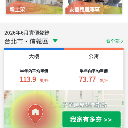
新上架
友善租屋專區
2026
年
6
月實價登錄
台北市
・
信義區
看全部
大樓
公寓
半年內平均單價
半年內平均單價
113.9
73.77
萬/坪
萬/坪