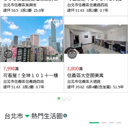
台北市信義區吳興街
台北市信義區信義路四段
建坪
56.5
3房2廳
25.0年
建坪
51.63
3房2廳
0.7年
7,998
3,800
萬
萬
可看屋！全坤１０１十一樓
信義區大空間美寓
台北市信義區信義路四段
台北市信義區大道路
建坪
51.63
3房2廳
0.7年
建坪
39.62
6房4廳(含加蓋)
51.9年
台北市
熱門生活圈