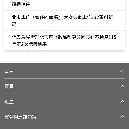
贏得信任
北市車位『奢侈的幸福』 大安坡道車位332萬創新
高
信義房屋辦理北市府財政局都更分回市有不動產115
年第2次標售結果
買屋
賣屋
租屋
實登與房訊知識