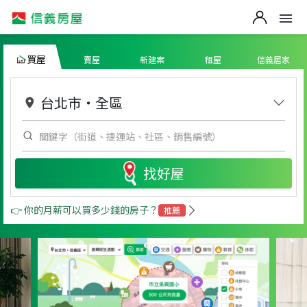
買屋
賣屋
新建案
租屋
信義居家
台北市
・
全區
找好屋
👉 你的月薪可以買多少錢的房子？
推薦