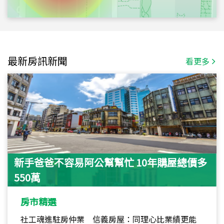
最新房訊新聞
看更多
新手爸爸不容易阿公幫幫忙 10年購屋總價多
550萬
房市精選
社工魂進駐房仲業 信義房屋：同理心比業績更能