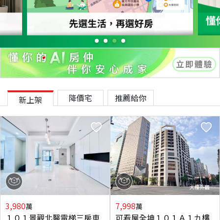
降價宅
推薦給你
新上架
3,980
7,998
萬
萬
１０１景觀北醫電梯三房車
可看屋全坤１０１Ａ１九樓