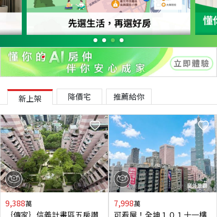
降價宅
推薦給你
新上架
9,388
7,998
萬
萬
｛傳家｝信義計畫區五房讚
可看屋！全坤１０１十一樓