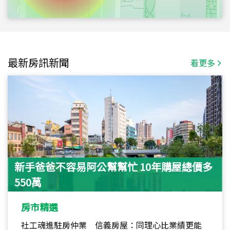
最新房訊新聞
看更多
新手爸爸不容易阿公幫幫忙 10年購屋總價多
550萬
房市精選
社工魂進駐房仲業 信義房屋：同理心比業績更能