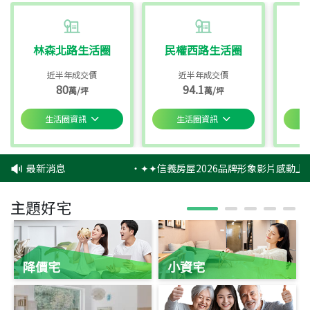
林森北路生活圈
民權西路生活圈
近半年成交價
近半年成交價
80
94.1
萬/坪
萬/坪
生活圈資訊
生活圈資訊
最新消息
‧
✦✦信義房屋2026品牌形象影片感動上映
主題好宅
降價宅
小資宅