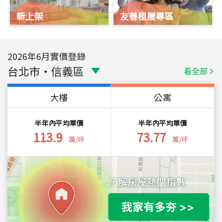
新上架
友善租屋專區
2026
年
6
月實價登錄
台北市
・
信義區
看全部
大樓
公寓
半年內平均單價
半年內平均單價
113.9
73.77
萬/坪
萬/坪