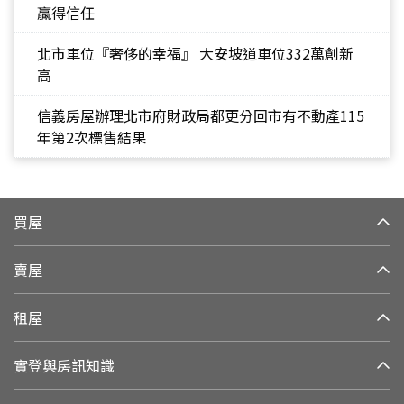
贏得信任
北市車位『奢侈的幸福』 大安坡道車位332萬創新
高
信義房屋辦理北市府財政局都更分回市有不動產115
年第2次標售結果
買屋
賣屋
租屋
實登與房訊知識