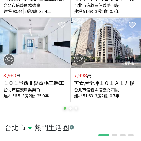
台北市信義區松德路
台北市信義區信義路四段
建坪
90.44
5房2廳
35.4年
建坪
51.63
3房2廳
0.7年
3,980
7,998
萬
萬
１０１景觀北醫電梯三房車
可看屋全坤１０１Ａ１九樓
台北市信義區吳興街
台北市信義區信義路四段
建坪
56.5
3房2廳
25.0年
建坪
51.63
3房2廳
0.7年
台北市
熱門生活圈