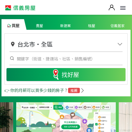
買屋
賣屋
新建案
租屋
信義居家
台北市
・
全區
找好屋
👉 你的月薪可以買多少錢的房子？
推薦