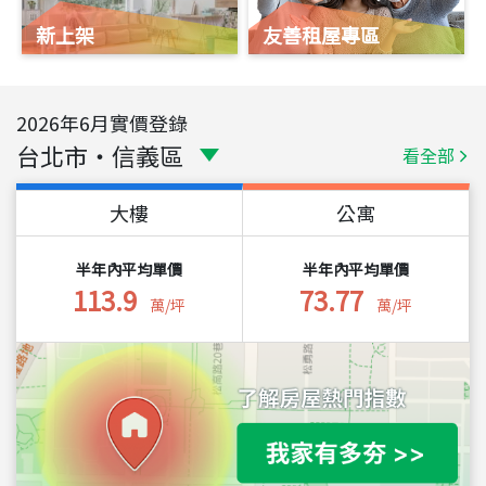
新上架
友善租屋專區
2026
年
6
月實價登錄
台北市
・
信義區
看全部
大樓
公寓
半年內平均單價
半年內平均單價
113.9
73.77
萬/坪
萬/坪