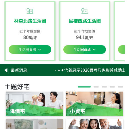
林森北路生活圈
民權西路生活圈
近半年成交價
近半年成交價
80
94.1
萬/坪
萬/坪
生活圈資訊
生活圈資訊
最新消息
‧
✦✦信義房屋2026品牌形象影片感動上映
主題好宅
降價宅
小資宅