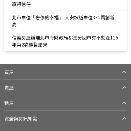
贏得信任
北市車位『奢侈的幸福』 大安坡道車位332萬創新
高
信義房屋辦理北市府財政局都更分回市有不動產115
年第2次標售結果
買屋
賣屋
租屋
實登與房訊知識