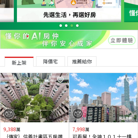
降價宅
推薦給你
新上架
9,388
7,998
萬
萬
｛傳家｝信義計畫區五房讚
可看屋！全坤１０１十一樓