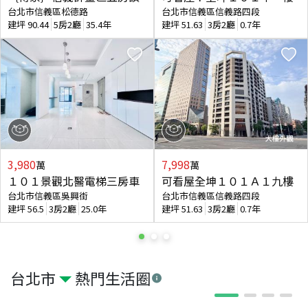
台北市信義區松德路
台北市信義區信義路四段
建坪
90.44
5房2廳
35.4年
建坪
51.63
3房2廳
0.7年
3,980
7,998
萬
萬
１０１景觀北醫電梯三房車
可看屋全坤１０１Ａ１九樓
台北市信義區吳興街
台北市信義區信義路四段
建坪
56.5
3房2廳
25.0年
建坪
51.63
3房2廳
0.7年
台北市
熱門生活圈