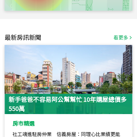
最新房訊新聞
看更多
新手爸爸不容易阿公幫幫忙 10年購屋總價多
550萬
房市精選
社工魂進駐房仲業 信義房屋：同理心比業績更能