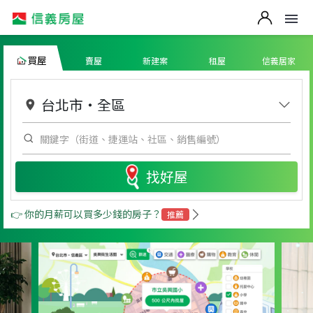
買屋
賣屋
新建案
租屋
信義居家
台北市
・
全區
找好屋
👉 你的月薪可以買多少錢的房子？
推薦