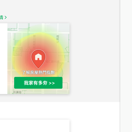
1,350
萬
情
總價
1,020
萬
總價
490
萬
總價
1,808
萬
總價
530
萬
路二段