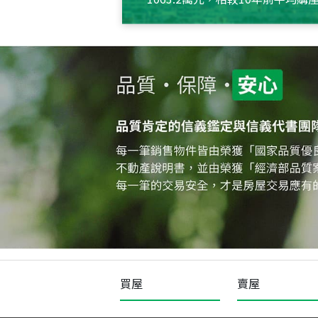
約550萬元，且貸款金額也多
買屋
賣屋