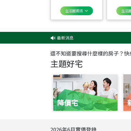
生活圈資訊
生活
最新消息
‧
✦
還不知道要搜尋什麼樣的房子？快
主題好宅
降價宅
2026
年
6
月實價登錄