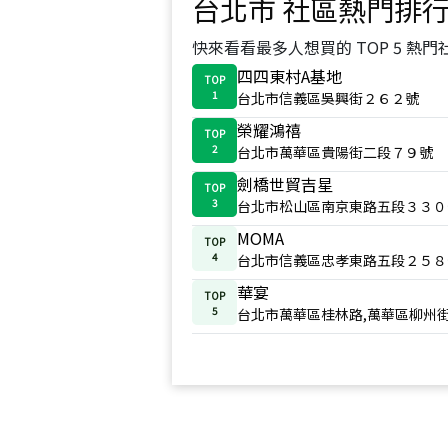
台北市
社區熱門排
快來看看最多人想買的 TOP 5 熱門
四四東村A基地
TOP
1
台北市信義區吳興街２６２號
榮耀鴻禧
TOP
2
台北市萬華區貴陽街二段７９號
劍橋世貿吉星
TOP
3
台北市松山區南京東路五段３３０
MOMA
TOP
4
台北市信義區忠孝東路五段２５８
華宴
TOP
5
台北市萬華區桂林路,萬華區柳州