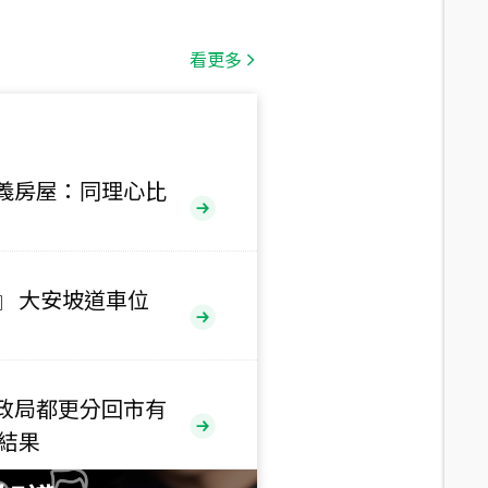
總價
1,808
萬
看更多
總價
530
萬
路二段
義房屋：同理心比
總價
5,800
萬
路
』 大安坡道車位
總價
1,938
萬
三段
政局都更分回市有
總價
售結果
1,350
萬