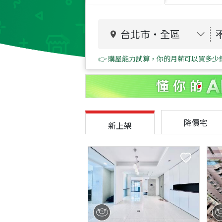
台北市
・
全區
👉 購屋能力試算，你的月薪可以買多少
降價宅
新上架