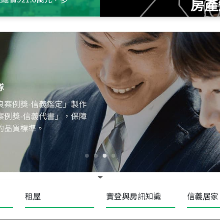
房產
115
年
07
月 成交
十泉十美
台北市北投區光明路
115
年
07
月 成交
四維天廈
新竹市新竹市四維路
115
年
07
月 成交
菁英典藏
新竹市新竹市慈祥路
租屋
實登與房訊知識
信義居家