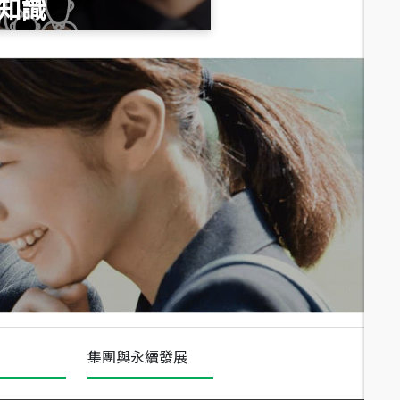
知識
總價
1,020
萬
總價
490
萬
總價
1,808
萬
集團與永續發展