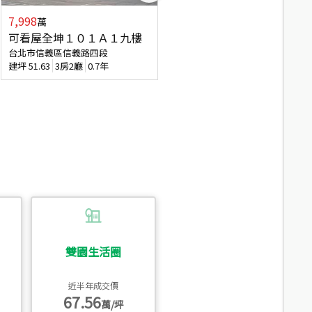
7,998
3,800
萬
萬
可看屋全坤１０１Ａ１九樓
信義區大空間美寓
台北市信義區信義路四段
台北市信義區大道路
建坪
51.63
3房2廳
0.7年
建坪
39.62
6房4廳(含加蓋)
51.9
雙園生活圈
近半年成交價
67.56
萬/坪