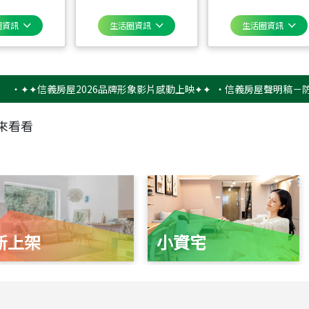
圈資訊
生活圈資訊
生活圈資訊
✦信義房屋2026品牌形象影片感動上映✦✦
‧
信義房屋聲明稿－防詐騙提
來看看
新上架
小資宅
115
年
07
月 成交