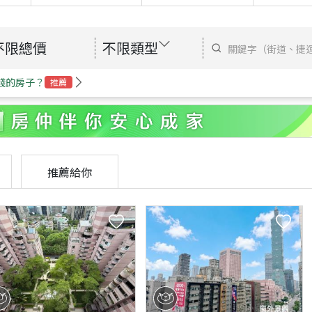
不限總價
不限類型
錢的房子？
推薦
推薦給你