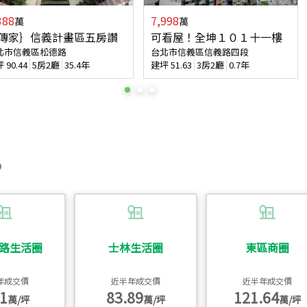
388
7,998
萬
萬
傳家｝信義計畫區五房讚
可看屋！全坤１０１十一樓
北市信義區松德路
台北市信義區信義路四段
坪
90.44
5房2廳
35.4年
建坪
51.63
3房2廳
0.7年
路生活圈
士林生活圈
東區商圈
年成交價
近半年成交價
近半年成交價
1
83.89
121.64
萬/坪
萬/坪
萬/坪