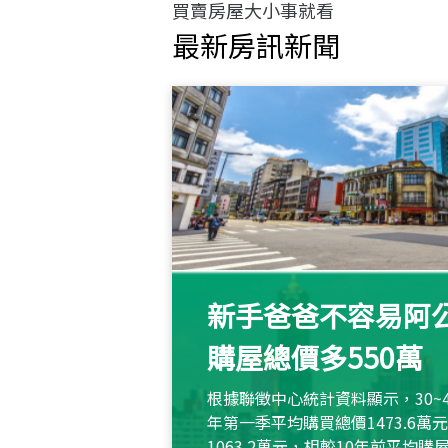
買賣房屋大小事就看
最新房訊新聞
新手爸爸不容易阿公
購屋總價多550萬
根據聯徵中心統計資料顯示，30~
年第一季平均購買總價1473.6
1063.2萬元，相較10年前平均購