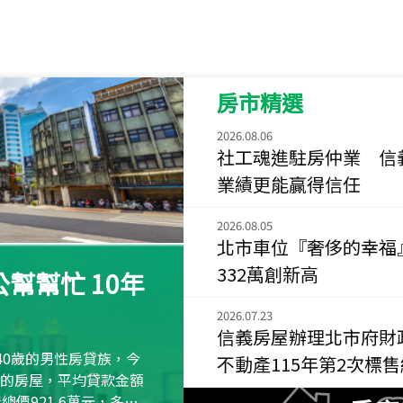
115
年
07
月 成交
菁英典藏
新竹市新竹市慈祥路
房市精選
115
年
07
月 成交
長隄
2026.08.06
新北市永和區環河西
社工魂進駐房仲業 信
業績更能贏得信任
115
年
07
月 成交
央央
2026.08.05
新竹縣竹北市高鐵八
北市車位『奢侈的幸福
115
年
07
月 成交
332萬創新高
幫幫忙 10年
小西華
台北市內湖區康寧路
2026.07.23
信義房屋辦理北市府財
115
年
07
月 成交
40歲的男性房貸族，今
不動產115年第2次標
捷豹
萬元的房屋，平均貸款金額
台北市中山區長春路
屋總價921.6萬元，多出