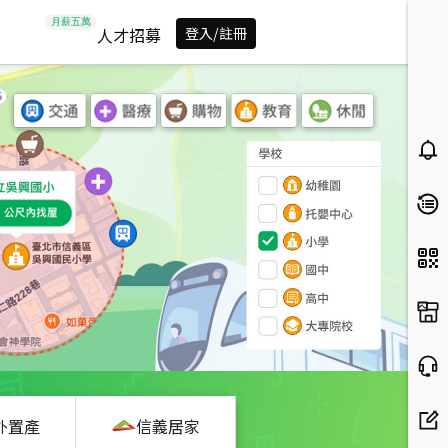
人才招募
登入/註冊
外置產
信義居家