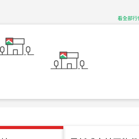
捷豹
台北市中山區長春路
看全部行
115
年
07
月 成交
十泉十美
台北市北投區光明路
115
年
07
月 成交
四維天廈
新竹市新竹市四維路
115
年
07
月 成交
菁英典藏
新竹市新竹市慈祥路
115
年
07
月 成交
長隄
新北市永和區環河西