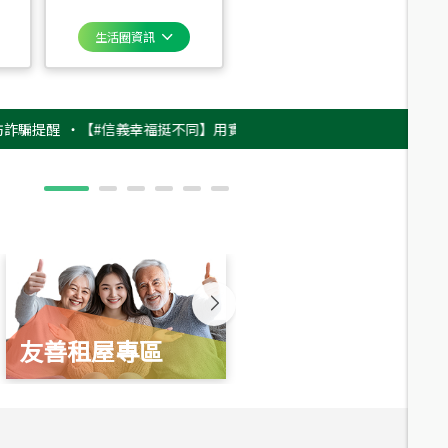
生活圈資訊
醒
‧
【#信義幸福挺不同】用實力，讓升職免抽號碼牌！最新雇主品牌影片上
友善租屋專區
新婚起家厝
總價