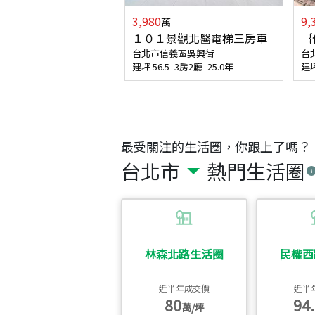
3,980
9,
萬
１０１景觀北醫電梯三房車
｛
台北市信義區吳興街
台
建坪
56.5
3房2廳
25.0年
建
最受關注的生活圈，你跟上了嗎？
台北市
熱門生活圈
林森北路生活圈
民權西
近半年成交價
近半
80
94.
萬/坪