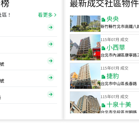
行榜
最新成交社區物件
115
年
07
月 成交
央央
社區！
看更多
新竹縣竹北市高鐵八
115
年
07
月 成交
小西華
台北市內湖區康寧路
115
年
07
月 成交
號
捷豹
台北市中山區長春路
號
115
年
07
月 成交
十泉十美
街
台北市北投區光明路
115
年
07
月 成交
四維天廈
新竹市新竹市四維路