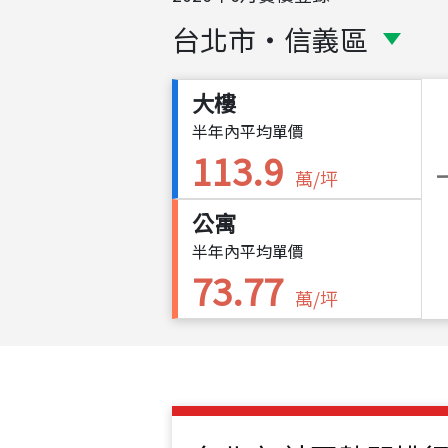
台北市
・
信義區
大樓
半年內平均單價
113.9
萬/坪
公寓
半年內平均單價
73.77
萬/坪