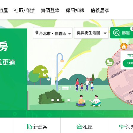
租屋
社區/商辦
實價登錄
房訊知識
信義居家
新建案
租屋
海