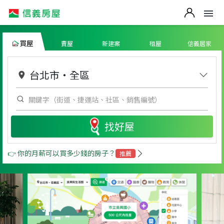
買屋
賣屋
新建案
租屋
信義居家
台北市
・
全區
找好屋
👉 你的月薪可以買多少錢的房子？
推薦