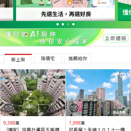
降價宅
推薦給你
新上架
9,388
7,998
萬
萬
｛傳家｝信義計畫區五房讚
可看屋！全坤１０１十一樓