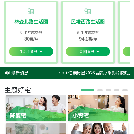
林森北路生活圈
民權西路生活圈
近半年成交價
近半年成交價
80
94.1
萬/坪
萬/坪
生活圈資訊
生活圈資訊
最新消息
‧
✦✦信義房屋2026品牌形象影片感動上
主題好宅
降價宅
小資宅