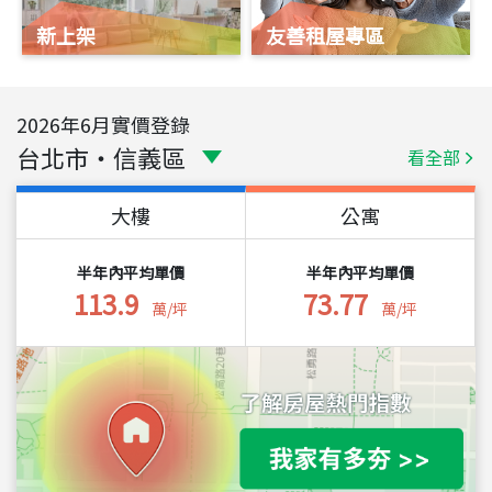
新上架
友善租屋專區
2026
年
6
月實價登錄
台北市
・
信義區
看全部
大樓
公寓
半年內平均單價
半年內平均單價
113.9
73.77
萬/坪
萬/坪