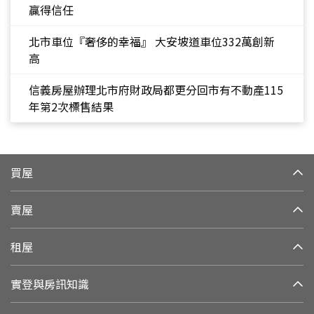
贏得信任
北市車位『奢侈的幸福』 大安坡道車位332萬創新
高
信義房屋辦理北市府財政局都更分回市有不動產115
年第2次標售結果
買屋
賣屋
租屋
實登與房訊知識