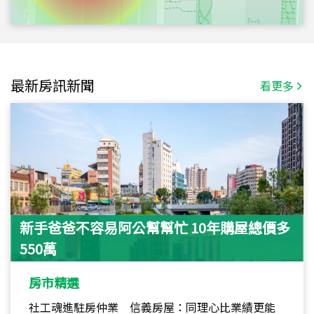
最新房訊新聞
看更多
新手爸爸不容易阿公幫幫忙 10年購屋總價多
550萬
房市精選
社工魂進駐房仲業 信義房屋：同理心比業績更能