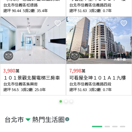
台北市信義區松德路
台北市信義區信義路四段
建坪
90.44
5房2廳
35.4年
建坪
51.63
3房2廳
0.7年
3,980
7,998
萬
萬
１０１景觀北醫電梯三房車
可看屋全坤１０１Ａ１九樓
台北市信義區吳興街
台北市信義區信義路四段
建坪
56.5
3房2廳
25.0年
建坪
51.63
3房2廳
0.7年
台北市
熱門生活圈