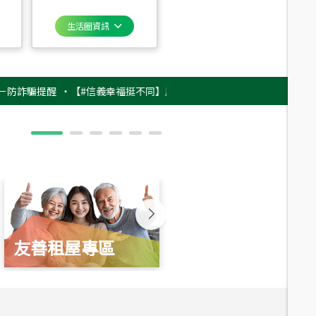
生活圈資訊
騙提醒
‧
【#信義幸福挺不同】用實力，讓升職免抽號碼牌！最新雇主品牌影片
友善租屋專區
新婚起家厝