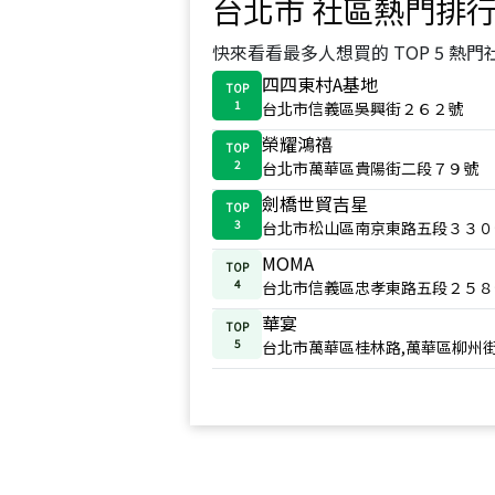
台北市
社區熱門排
快來看看最多人想買的 TOP 5 熱門
四四東村A基地
TOP
1
台北市信義區吳興街２６２號
榮耀鴻禧
TOP
2
台北市萬華區貴陽街二段７９號
劍橋世貿吉星
TOP
3
台北市松山區南京東路五段３３０
MOMA
TOP
4
台北市信義區忠孝東路五段２５８
華宴
TOP
5
台北市萬華區桂林路,萬華區柳州