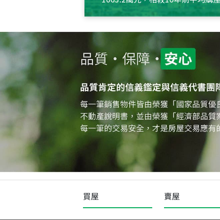
約550萬元，且貸款金額也多
買屋
賣屋