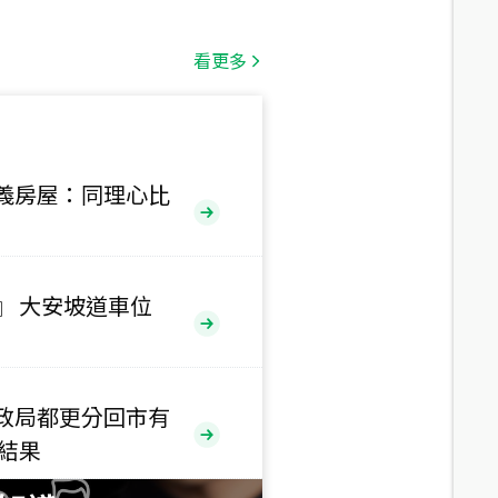
總價
1,808
萬
看更多
總價
530
萬
路二段
義房屋：同理心比
總價
5,800
萬
路
』 大安坡道車位
總價
1,938
萬
三段
政局都更分回市有
總價
售結果
1,350
萬