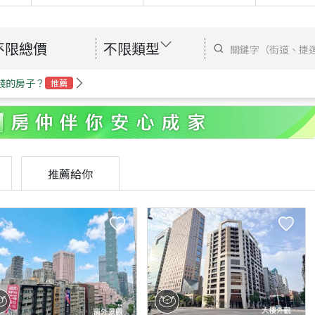
不限總價
不限類型
錢的房子？
推薦
推薦給你