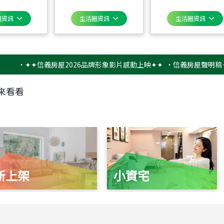
圈資訊
生活圈資訊
生活圈資訊
‧
✦✦信義房屋2026品牌形象影片感動上映✦✦
‧
信義房屋聲明稿－防詐
來看看
新上架
小資宅