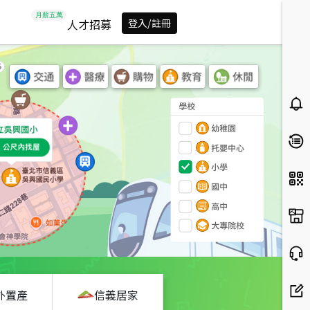
人才招募
登入/註冊
外置產
信義居家