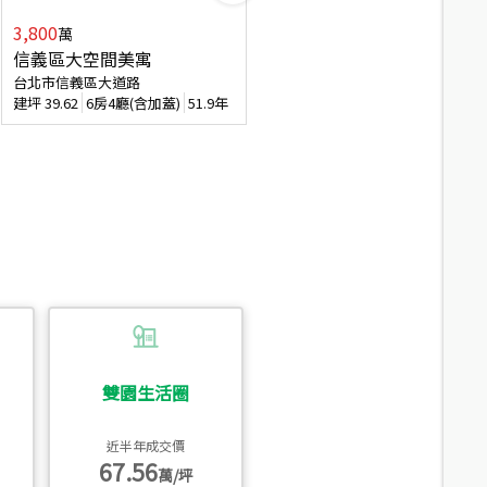
3,800
2,088
萬
萬
信義區大空間美寓
博愛精妝成家易
台北市信義區大道路
台北市信義區虎林街
建坪
39.62
6房4廳(含加蓋)
51.9年
建坪
20.47
3房2廳
56.4年
雙園生活圈
近半年成交價
67.56
萬/坪