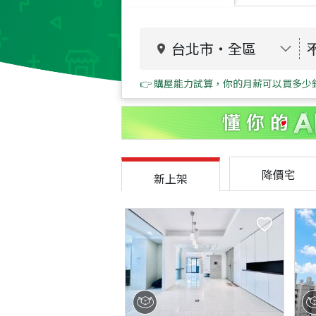
台北市
・
全區
👉 購屋能力試算，你的月薪可以買多少
降價宅
新上架