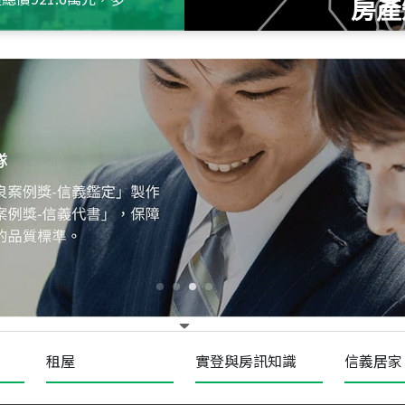
房產
115
年
07
月 成交
十泉十美
台北市北投區光明路
115
年
07
月 成交
四維天廈
新竹市新竹市四維路
115
年
07
月 成交
菁英典藏
新竹市新竹市慈祥路
租屋
實登與房訊知識
信義居家