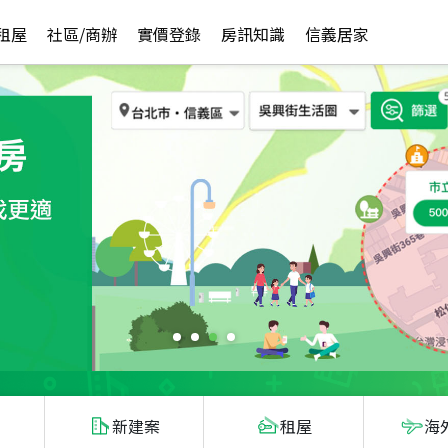
租屋
社區/商辦
實價登錄
房訊知識
信義居家
新建案
租屋
海