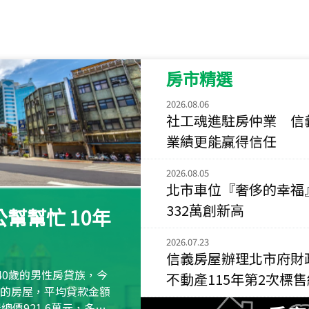
115
年
07
月 成交
菁英典藏
新竹市新竹市慈祥路
房市精選
115
年
07
月 成交
長隄
2026.08.06
新北市永和區環河西
社工魂進駐房仲業 信
業績更能贏得信任
115
年
07
月 成交
央央
2026.08.05
新竹縣竹北市高鐵八
北市車位『奢侈的幸福
332萬創新高
115
年
07
月 成交
幫幫忙 10年
小西華
2026.07.23
台北市內湖區康寧路
信義房屋辦理北市府財
115
年
07
月 成交
40歲的男性房貸族，今
不動產115年第2次標
捷豹
萬元的房屋，平均貸款金額
台北市中山區長春路
屋總價921.6萬元，多出