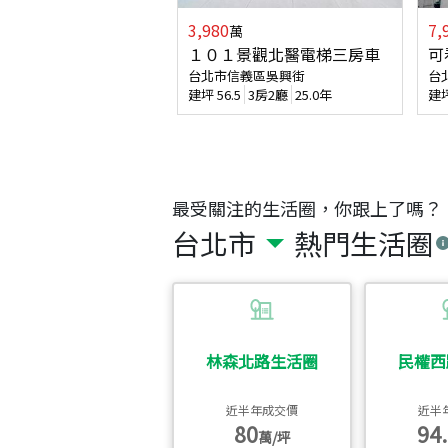
3,980
7,
萬
１０１景觀北醫電梯三房車
可
台北市信義區吳興街
台
建坪
56.5
3房2廳
25.0年
建
最受關注的生活圈，你跟上了嗎？
台北市
熱門生活圈
林森北路生活圈
民權西
近半年成交價
近半
80
94.
萬/坪