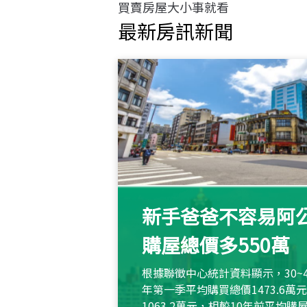
買賣房屋大小事就看
最新房訊新聞
新手爸爸不容易阿公
購屋總價多550萬
根據聯徵中心統計資料顯示，30~
年第一季平均購買總價1473.6
1063.2萬元，相較10年前平均購