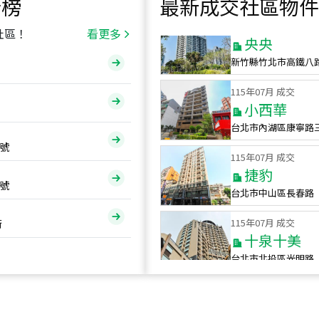
行榜
最新成交社區物件
115
年
07
月 成交
央央
社區！
看更多
新竹縣竹北市高鐵八
115
年
07
月 成交
小西華
台北市內湖區康寧路
115
年
07
月 成交
號
捷豹
台北市中山區長春路
號
115
年
07
月 成交
十泉十美
街
台北市北投區光明路
115
年
07
月 成交
四維天廈
新竹市新竹市四維路