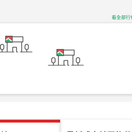
115
年
07
月 成交
捷豹
台北市中山區長春路
看全部行
115
年
07
月 成交
十泉十美
台北市北投區光明路
115
年
07
月 成交
四維天廈
新竹市新竹市四維路
115
年
07
月 成交
菁英典藏
新竹市新竹市慈祥路
115
年
07
月 成交
長隄
新北市永和區環河西