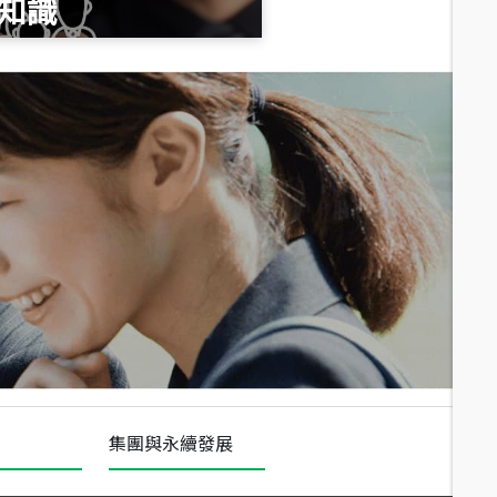
知識
總價
1,020
萬
總價
490
萬
總價
1,808
萬
集團與永續發展