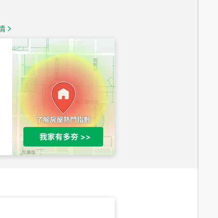
總價
1,350
萬
情
總價
1,020
萬
總價
490
萬
總價
1,808
萬
總價
530
萬
路二段