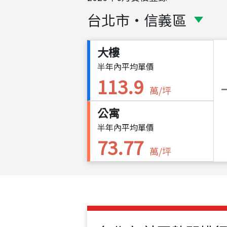
台北市
・
信義區
大樓
半年內平均單價
113.9
萬/坪
公寓
半年內平均單價
73.77
萬/坪