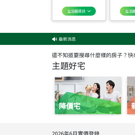
生活圈資訊
生活
最新消息
還不知道要搜尋什麼樣的房子？快
主題好宅
降價宅
2026
年
6
月實價登錄