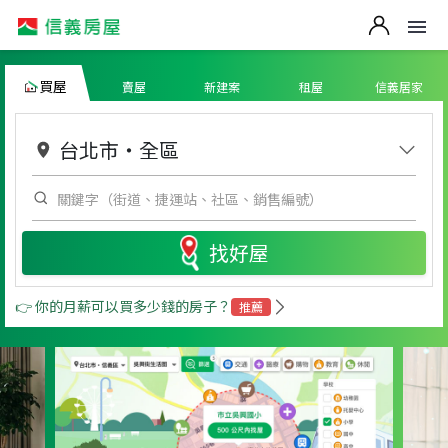
買屋
賣屋
新建案
租屋
信義居家
台北市
・
全區
找好屋
👉 你的月薪可以買多少錢的房子？
推薦