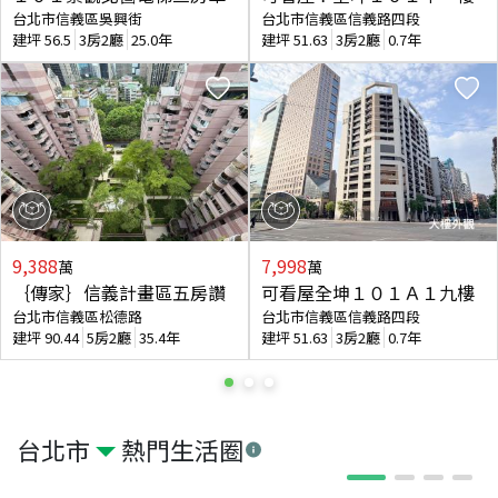
台北市信義區吳興街
台北市信義區信義路四段
建坪
56.5
3房2廳
25.0年
建坪
51.63
3房2廳
0.7年
9,388
7,998
萬
萬
｛傳家｝信義計畫區五房讚
可看屋全坤１０１Ａ１九樓
台北市信義區松德路
台北市信義區信義路四段
建坪
90.44
5房2廳
35.4年
建坪
51.63
3房2廳
0.7年
台北市
熱門生活圈