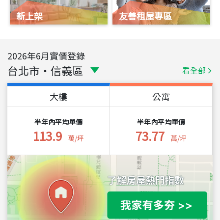
新上架
友善租屋專區
2026
年
6
月實價登錄
台北市
・
信義區
看全部
大樓
公寓
半年內平均單價
半年內平均單價
113.9
73.77
萬/坪
萬/坪