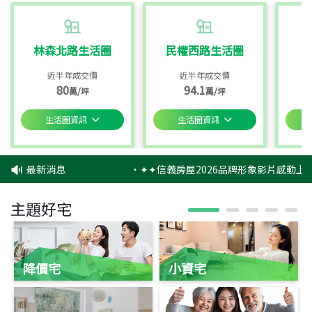
林森北路生活圈
民權西路生活圈
近半年成交價
近半年成交價
80
94.1
萬/坪
萬/坪
生活圈資訊
生活圈資訊
最新消息
‧
✦✦信義房屋2026品牌形象影片感動上映
主題好宅
降價宅
小資宅