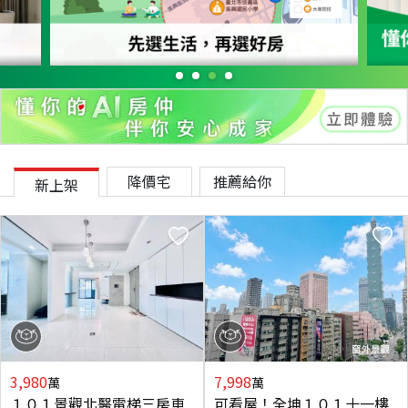
降價宅
推薦給你
新上架
3,980
7,998
萬
萬
１０１景觀北醫電梯三房車
可看屋！全坤１０１十一樓