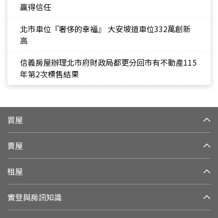
贏得信任
北市車位『奢侈的幸福』 大安坡道車位332萬創新
高
信義房屋辦理北市府財政局都更分回市有不動產115
年第2次標售結果
買屋
賣屋
租屋
實登與房訊知識