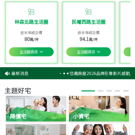
林森北路生活圈
民權西路生活圈
近半年成交價
近半年成交價
80
94.1
萬/坪
萬/坪
生活圈資訊
生活圈資訊
最新消息
‧
✦✦信義房屋2026品牌形象影片感動上
主題好宅
降價宅
小資宅