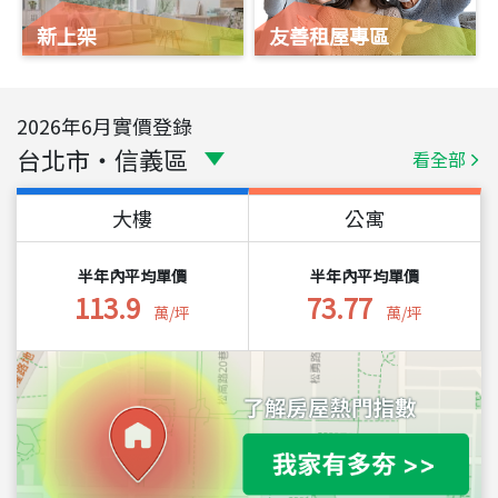
新上架
友善租屋專區
2026
年
6
月實價登錄
台北市
・
信義區
看全部
大樓
公寓
半年內平均單價
半年內平均單價
113.9
73.77
萬/坪
萬/坪