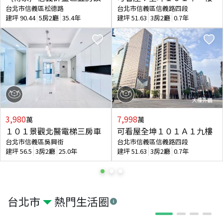
台北市信義區松德路
台北市信義區信義路四段
建坪
90.44
5房2廳
35.4年
建坪
51.63
3房2廳
0.7年
3,980
7,998
萬
萬
１０１景觀北醫電梯三房車
可看屋全坤１０１Ａ１九樓
台北市信義區吳興街
台北市信義區信義路四段
建坪
56.5
3房2廳
25.0年
建坪
51.63
3房2廳
0.7年
台北市
熱門生活圈