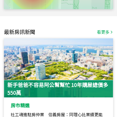
最新房訊新聞
看更多
新手爸爸不容易阿公幫幫忙 10年購屋總價多
550萬
房市精選
社工魂進駐房仲業 信義房屋：同理心比業績更能