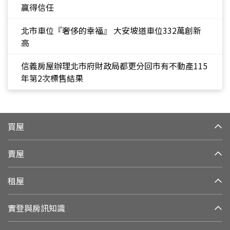
贏得信任
北市車位『奢侈的幸福』 大安坡道車位332萬創新
高
信義房屋辦理北市府財政局都更分回市有不動產115
年第2次標售結果
買屋
賣屋
租屋
實登與房訊知識