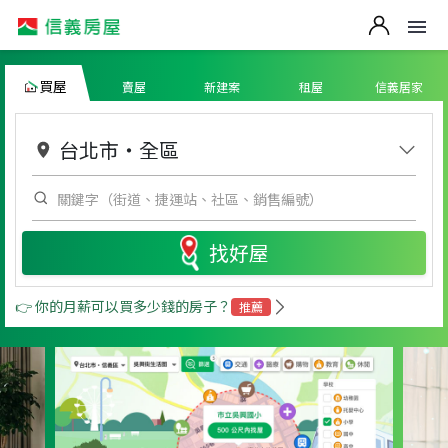
買屋
賣屋
新建案
租屋
信義居家
台北市
・
全區
找好屋
👉 你的月薪可以買多少錢的房子？
推薦