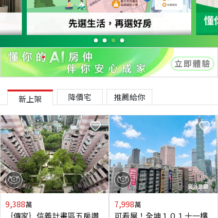
降價宅
推薦給你
新上架
9,388
7,998
萬
萬
｛傳家｝信義計畫區五房讚
可看屋！全坤１０１十一樓