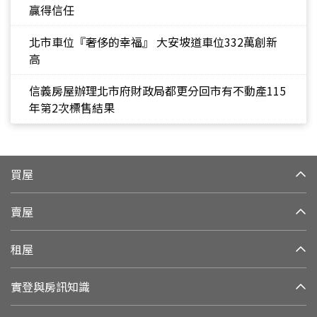
贏得信任
北市車位『奢侈的幸福』 大安坡道車位332萬創新
高
信義房屋辦理北市府財政局都更分回市有不動產115
年第2次標售結果
買屋
賣屋
租屋
實登與房訊知識