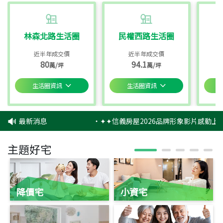
林森北路生活圈
民權西路生活圈
近半年成交價
近半年成交價
80
94.1
萬/坪
萬/坪
生活圈資訊
生活圈資訊
最新消息
‧
✦✦信義房屋2026品牌形象影片感動上映
主題好宅
降價宅
小資宅