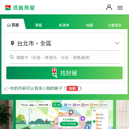
買屋
賣屋
新建案
租屋
信義居家
台北市
・
全區
找好屋
👉 你的月薪可以買多少錢的房子？
推薦