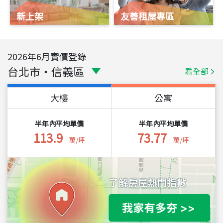
新上架
友善租屋專區
2026
年
6
月實價登錄
台北市
・
信義區
看全部
大樓
公寓
半年內平均單價
半年內平均單價
113.9
73.77
萬/坪
萬/坪