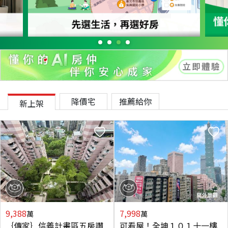
降價宅
推薦給你
新上架
9,388
7,998
萬
萬
｛傳家｝信義計畫區五房讚
可看屋！全坤１０１十一樓