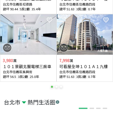
台北市信義區松德路
台北市信義區信義路四段
建坪
90.44
5房2廳
35.4年
建坪
51.63
3房2廳
0.7年
3,980
7,998
萬
萬
１０１景觀北醫電梯三房車
可看屋全坤１０１Ａ１九樓
台北市信義區吳興街
台北市信義區信義路四段
建坪
56.5
3房2廳
25.0年
建坪
51.63
3房2廳
0.7年
台北市
熱門生活圈