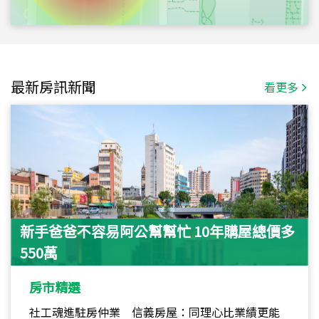
最新房訊新聞
看更多
新手爸爸不容易阿公幫幫忙 10年購屋總價多
550萬
房市精選
社工魂進駐房仲業 信義房屋：同理心比業績更能